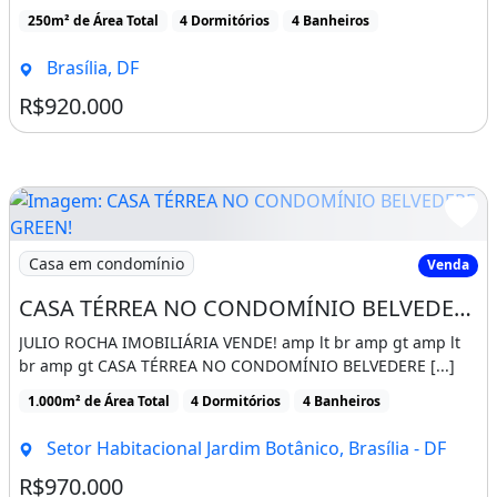
250m² de Área Total
4 Dormitórios
4 Banheiros
Fácil acesso
Brasília, DF
Perfil familiar
R$920.000
Essa não é uma casa “de mercado”.
É uma casa de padrão acima da média, para
quem valoriza construção bem feita e não
quer dor de cabeça com reforma ou
Imagem: CASA TÉRREA NO CONDOMÍNIO BELVEDERE GRE
manutenção.
Casa em condomínio
Venda
CASA TÉRREA NO CONDOMÍNIO BELVEDERE GREEN!
Características da casa em condomínio:
JULIO ROCHA IMOBILIÁRIA VENDE! amp lt br amp gt amp lt
Churrasqueira
br amp gt CASA TÉRREA NO CONDOMÍNIO BELVEDERE [...]
Dependência De Empregados
1.000m² de Área Total
4 Dormitórios
4 Banheiros
Rua Asfaltada
Setor Habitacional Jardim Botânico, Brasília - DF
Escada
R$970.000
Interfone