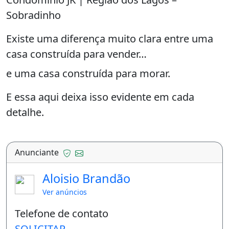
Sobradinho
Existe uma diferença muito clara entre uma
casa construída para vender…
e uma casa construída para morar.
E essa aqui deixa isso evidente em cada
detalhe.
Com 430m² de área construída em um lote
de 500m², essa residência foi pensada para
Anunciante
oferecer conforto, funcionalidade e
Aloisio Brandão
durabilidade — com escolhas que vão muito
Ver anúncios
além do que os olhos conseguem ver.
Telefone de contato
✨ Distribuição inteligente
SOLICITAR