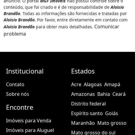
anúncio. O portal
MGF Imóveis
não possui controle sobre o
conteúdo, que foi criado e é de responsabilidade de
Aloisio
Brandão
. Todas as informações são fornecidas e tratadas por
Aloisio Brandão
. Por favor, entre diretamente em contato com
Comunicar
Aloisio Brandão
para obter mais detalhadas.
problema
Institucional
Estados
Contato
Acre
Alagoas
Amapá
Sobre nós
Amazonas
Bahia
Ceará
Distrito federal
Encontre
Espírito santo
Goiás
Imóveis para Venda
Maranhão
Mato grosso
Imóveis para Aluguel
Mato grosso do sul