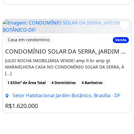
Lavanderia
Piscina
Permite Animais
Escritório
Imagem: CONDOMÍNIO SOLAR DA SERRA, JARDIM BOTÂNI
Casa em condomínio
Venda
Espaço Gourmet
CONDOMÍNIO SOLAR DA SERRA, JARDIM BOTÂNICO-DF!
Energia Solar
Sacada / Varanda
JULIO ROCHA IMOBILIÁRIA VENDE! amp lt br amp gt
MARAVILHOSA CASA NO CONDOMÍNIO SOLAR DA SERRA, À
Fechadura Digital
[...]
Aquecimento
1.633m² de Área Total
4 Dormitórios
4 Banheiros
Churrasqueira
Piscina
Varanda
Setor Habitacional Jardim Botânico, Brasília - DF
Área de serviço
R$1.620.000