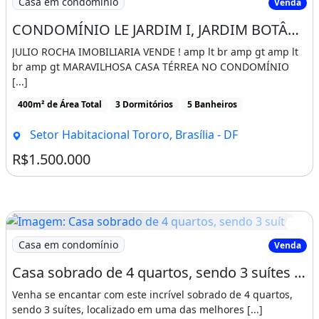
Casa em condomínio
Venda
Infraestrutura completa com materiais de
CONDOMÍNIO LE JARDIM I, JARDIM BOTÂNICO, BRASÍLIA - DF
primeira linha
JULIO ROCHA IMOBILIARIA VENDE ! amp lt br amp gt amp lt
Tubulações, conexões e parte estrutural
br amp gt MARAVILHOSA CASA TÉRREA NO CONDOMÍNIO
[...]
executadas com qualidade superior
400m² de Área Total
3 Dormitórios
5 Banheiros
Ou seja: uma casa pensada para durar.
Setor Habitacional Tororo, Brasília - DF
Localização estratégica
R$1.500.000
Situada no Condomínio JK, na desejada
Região dos Lagos em Sobradinho, um dos
pontos mais consolidados e valorizados da
Imagem: Casa sobrado de 4 quartos, sendo 3 suítes
Casa em condomínio
Venda
região.
Casa sobrado de 4 quartos, sendo 3 suítes c/Piscina
Segurança
Venha se encantar com este incrível sobrado de 4 quartos,
sendo 3 suítes, localizado em uma das melhores [...]
Tranquilidade