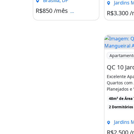
Brasília, DF
Jardins Mangue
valor do aluguel, devolvido no final
R$850 /mês
Condomínio R$30
R$3.300 
poupança;
Trabalhamos com o sistema de paga 
pagando o primeiro aluguel;
Qualquer outra dúvida estou a sua d
Imagem: QC 1
Apartament
Analisamos propostas!
Excelente Ap
Visitas agendadas via Watts!
Quartos com 
Planejados e
Att,
Vista Livre po
48m² de Área 
Amanda Damásio
2 Dormitórios
Creci:11.418
Jardins Mangue
- DF.
R$2.500 