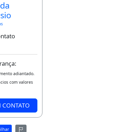
da
sio
os
ontato
rança:
amento adiantado.
ncios com valores
M CONTATO
ilhar