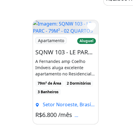
Características do apartamen
Academia
Área De Serviço
Armários Na Cozinha
Imagem: SQNW 103 - LE PARC - 79M² - 02 Q
Apartamento
Aluguel
Armários No Quarto
SQNW 103 - LE PARC - 79M² - 02 QUARTOS - 01 SUÍTE - VISTA LIVRE - NOROESTE
Churrasqueira
A Fernandes amp Coelho
Piscina
Imóveis aluga excelente
apartamento no Residencial
Churrasqueira
Piscina
Área de ser
Le Parc, um empreendimento
79m² de Área
2 Dormitórios
[...]
3 Banheiros
Setor Noroeste, Brasília - DF
R$6.800 /mês
Condomínio R$925