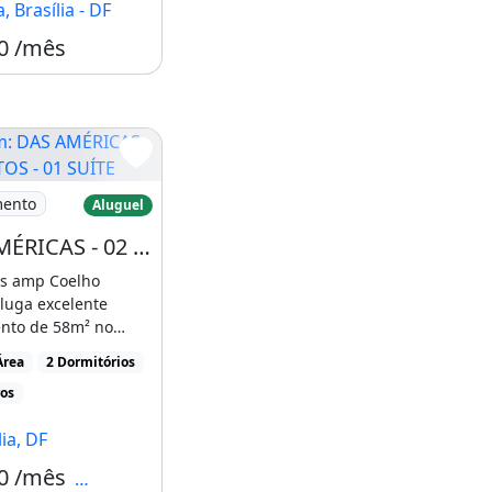
 Brasília - DF
0 /mês
rasilia - DF
DAS AMÉRICAS - 02 QUARTOS - 01 SUÍTE
mento
Aluguel
DAS AMÉRICAS - 02 QUARTOS - 01 SUÍTE - 01 VAGA - LAZER COMPLETO - ÁGUAS CLARAS
s amp Coelho
luga excelente
nto de 58m² no
as Américas, em [...]
Área
2 Dormitórios
ros
ia, DF
0 /mês
Condomínio R$794