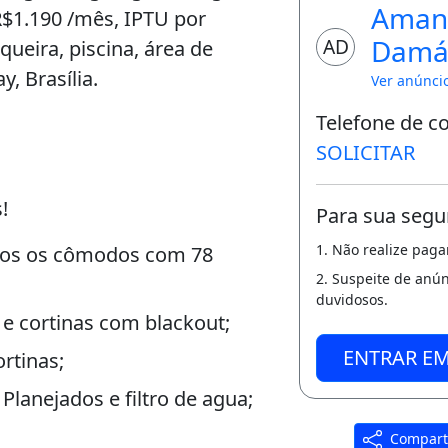
Aman
$1.190 /mês, IPTU por
Damá
AD
ueira, piscina, área de
, Brasília.
Ver anúnci
Telefone de c
SOLICITAR
!
Para sua segu
1. Não realize pag
todos os cômodos com 78
2. Suspeite de anú
duvidosos.
 e cortinas com blackout;
ENTRAR E
rtinas;
lanejados e filtro de agua;
Compart