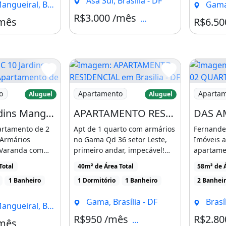
Asa Sul, Brasília - DF
iral, Brasília - DF
Gama,
 do contrato com reajuste de
R$3.000 /mês
Condomínio R$615
/mês
R$6.50
e mora, ou seja, entra
isposição!
0 Jardins Mangueiral Apartamento de
Imagem: APARTAMENTO RESIDENCIAL em B
Imagem: 
o
Apartamento
Aparta
Aluguel
Aluguel
QC 10 Jardins Mangueiral Apartamento de 2 Quartos Varanda com Vista Livre e Armários
APARTAMENTO RESIDENCIAL em Brasilia - DF, Gama
artamento de 2
Apt de 1 quarto com armários
Fernande
Armários
no Gama Qd 36 setor Leste,
Imóveis a
 Varanda com
primeiro andar, impecável!
apartame
r R$ 2.500,00 [...]
amp lt br amp [...]
Edifício d
Total
40m² de Área Total
58m² de 
1 Banheiro
1 Dormitório
1 Banheiro
2 Banhei
Gama, Brasília - DF
Brasíl
iral, Brasília - DF
R$950 /mês
R$2.80
Condomínio R$50
/mês