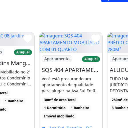
os reais) tem desconto de
8 Jardins Mangueiral
té o dia 10 de cada mês;
o
Aluguel
TO BEM DIVIDIDO
Imagem: SQS 404 APARTAMENTO MOBI
Imagem: 
Apartamento
Aparta
Aluguel
QC 08 Jardins Mangueiral
SQS 404 APARTAMENTO MOBILÍADO COM 01 QUARTO AR CONDICIONADO SEM ELEVADOR TERCEIRO ANDAR
Mobiliado no 2º
tos Condomínio
Você está procurando um
TUDO IMÓ
U e Condomínio
apartamento de qualidade
JURÍDICO
para alugar na Asa Sul Então
DFCONTAT
Total
você precisa conferir [...]
0561 FIX
30m² de Área Total
280m² de 
1 Banheiro
NOSSO ES
1 Dormitório
1 Banheiro
3 Banhei
iado
Imóvel mobiliado
 com caução de 3 a 2 vezes o