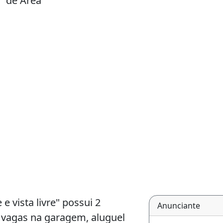
² de Área
e vista livre" possui 2
Anunciante
 2 vagas na garagem, aluguel