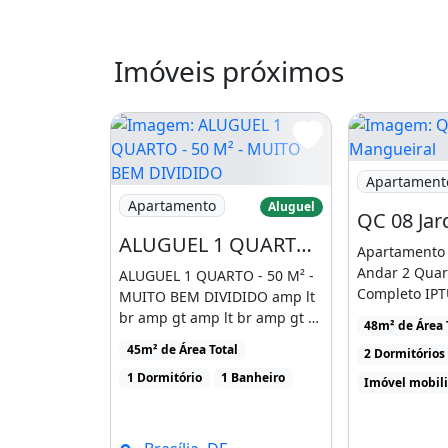
- ?Lavabo;
- ?Porta com fechadura eletrônica;
Imóveis próximos
- ?*Aluguel:
* R$ 5.500,00 ( Cinco mil e quinhent
Imagem: QC 0
pontualidade de R$ 200,00 se pago a
Apartament
Imagem: ALUGUEL 1 QUARTO - 50 M² - MUI
Apartamento
Aluguel
- ?*Condominio:
ALUGUEL 1 QUARTO - 50 M² - MUITO BEM DIVIDIDO
Apartamento 
* R$ 1.190,00, incluso água e gás;
Andar 2 Quar
ALUGUEL 1 QUARTO - 50 M² -
Completo IPT
MUITO BEM DIVIDIDO amp lt
- ?*IPTU/
Inclusos [...]
br amp gt amp lt br amp gt 1
48m² de Área 
QUARTO AMPLO amp [...]
TLP:
45m² de Área Total
2 Dormitórios
1 Dormitório
1 Banheiro
Imóvel mobil
* 6 parcelas de R$ 514,45 anual;
NÃO exigimos fiadores, trabalhamos