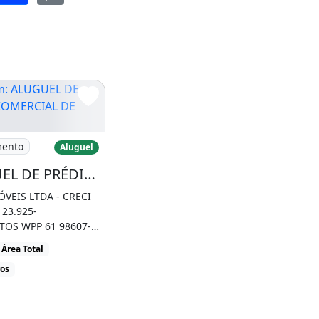
LÍADO COM 01 QUARTO
ALUGUEL DE PRÉDIO COMERCIAL DE 280M²
mento
Aluguel
ALUGUEL DE PRÉDIO COMERCIAL DE 280M², COM 3 SALAS, BANHEIROS NO PRÓ DF DO GAMA!
VEIS LTDA - CRECI
 23.925-
OS WPP 61 98607-
O 3556-0282O
Área Total
CRITÓRIO [...]
ros