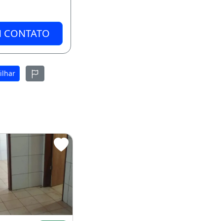
M CONTATO
ilhar
 das Emas
Kit Recanto das Emas