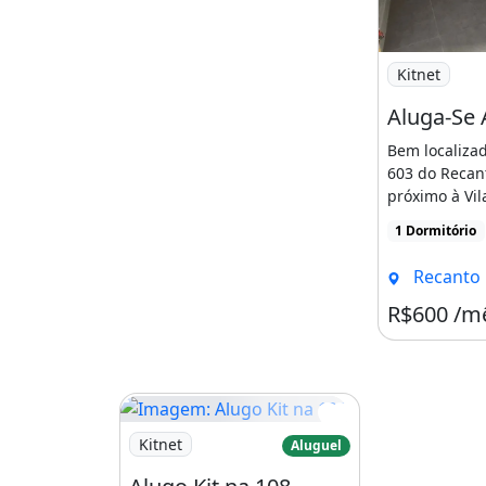
Imagem: Alug
Kitnet
Bem localiza
603 do Recan
próximo à Vil
fácil acesso a
1 Dormitório
Recanto Das 
R$600 /m
Imagem: Alugo Kit na 108
Kitnet
Aluguel