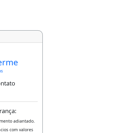
o
erme
os
ontato
rança:
amento adiantado.
ncios com valores