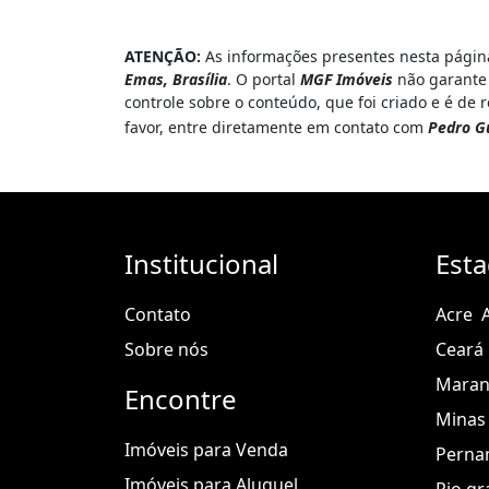
ATENÇÃO:
As informações presentes nesta página
Emas, Brasília
. O portal
MGF Imóveis
não garante 
controle sobre o conteúdo, que foi criado e é de
favor, entre diretamente em contato com
Pedro G
Institucional
Est
Contato
Acre
Sobre nós
Ceará
Mara
Encontre
Minas 
Imóveis para Venda
Perna
Imóveis para Aluguel