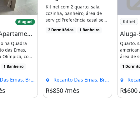
Kit net com 2 quarto, sala,
cozinha, banheiro, área de
a-Se Apartamento Quadra 603 - Recanto
Imagem: A
serviço!Preferência casal sem
Kitnet
Aluguel
filhos e sem [...]
2 Dormitórios
1 Banheiro
Aluga-Se Apartamento Quadra 603 - Recanto das Emas
do na Quadra
Quarto, s
to das Emas,
american
a Olímpica, com
área de 
 comércio, [...]
conjunto
1 Banheiro
1 Dormitó
[...]
Emas, Brasília - DF
Recanto Das Emas, Brasília - DF
Recanto 
ês
R$850 /mês
R$600