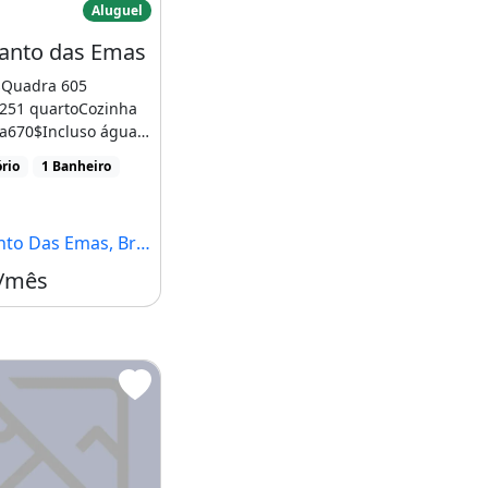
Aluguel
canto das Emas
Quadra 605
 251 quartoCozinha
a670$Incluso água e
ceitamos animaisNão
rio
1 Banheiro
Das Emas, Brasília - DF
 /mês