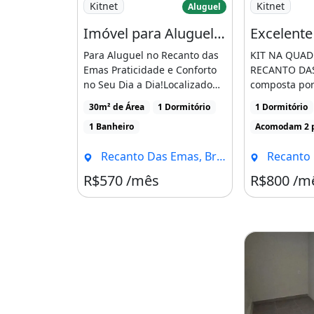
Kitnet
Kitnet
Aluguel
Imóvel para Aluguel com 30 Metros Quadrados com 1 Quarto em Recanto das Emas - Brasília
Para Aluguel no Recanto das
KIT NA QUAD
Emas Praticidade e Conforto
RECANTO DAS
no Seu Dia a Dia!Localizado
composta por 
em uma das regiões [...]
e cozinha co
30m² de Área
1 Dormitório
1 Dormitório
banheiro [...]
1 Banheiro
Acomodam 2 
Recanto Das Emas, Brasília - DF
Recanto Das 
R$570 /mês
R$800 /m