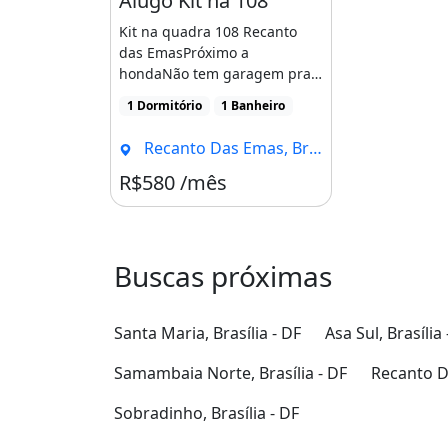
Alugo Kit na 108
Kit na quadra 108 Recanto
das EmasPróximo a
hondaNão tem garagem pra
carro.1 quarto, sala, cozinha
1 Dormitório
1 Banheiro
[...]
Recanto Das Emas, Brasília - DF
R$580 /mês
Buscas próximas
Santa Maria, Brasília - DF
Asa Sul, Brasília 
Samambaia Norte, Brasília - DF
Recanto Da
Sobradinho, Brasília - DF