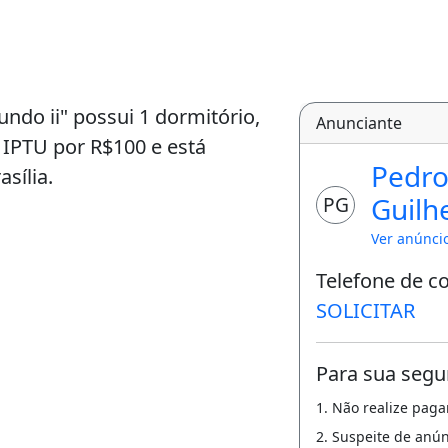
undo ii" possui 1 dormitório,
Anunciante
 IPTU por R$100 e está
Pedr
sília.
Guilh
PG
Ver anúnci
Telefone de c
SOLICITAR
Para sua segu
1. Não realize pag
2. Suspeite de anú