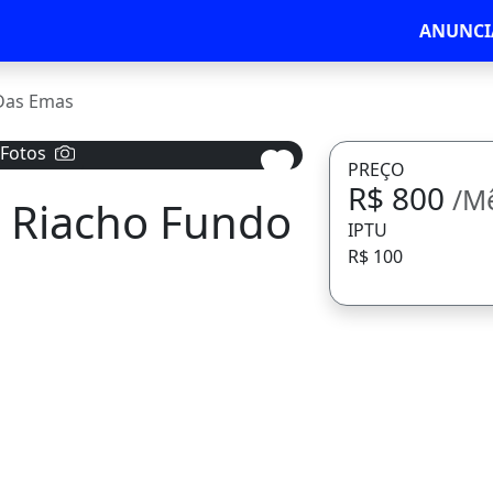
ANUNCI
Das Emas
 Fotos
PREÇO
R$ 800
/M
o Riacho Fundo
Avançar
IPTU
R$ 100