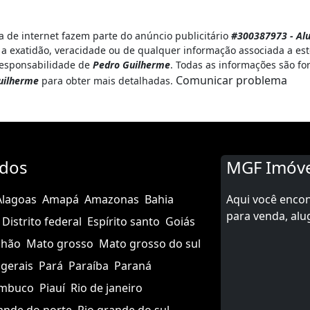
 de internet fazem parte do anúncio publicitário
#300387973 - Alu
a exatidão, veracidade ou de qualquer informação associada a est
 responsabilidade de
Pedro Guilherme
. Todas as informações são fo
Comunicar problema
uilherme
para obter mais detalhadas.
ados
MGF Imóve
Alagoas
Amapá
Amazonas
Bahia
Aqui você enco
para venda, alu
Distrito federal
Espírito santo
Goiás
nhão
Mato grosso
Mato grosso do sul
gerais
Pará
Paraíba
Paraná
mbuco
Piauí
Rio de janeiro