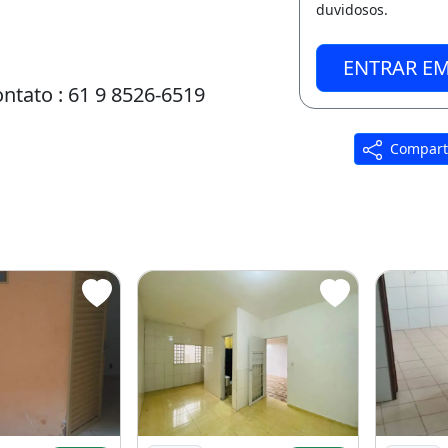
duvidosos.
ENTRAR E
ntato : 61 9 8526-6519
Compart
s Quadrados
lente Kit na Quadra 102 Recanto das
Imagem: Aluga-Se Kit na 605 do Recanto
Imagem: 