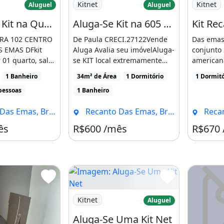
Kitnet
Kitnet
Aluguel
Aluguel
Excelente Kit na Quadra 102 Recanto das Emas
Aluga-Se Kit na 605 do Recanto das Emas - Brasília-Df
Kit Re
RA 102 CENTRO
De Paula CRECI.27122Vende
Das emas
 EMAS DFkit
Aluga Avalia seu imóvelAluga-
conjunto
01 quarto, sala
se KIT local extremamente
american
njugado,
familiar para [...]
luzNão a
1 Banheiro
34m² de Área
1 Dormitório
1 Dormitó
[...]
pessoas
1 Banheiro
Emas, Brasília - DF
Recanto Das Emas, Brasília - DF
Recanto 
ês
R$600 /mês
R$670
Imagem: Aluga-Se Uma Kit Net
Kitnet
Aluguel
Aluga-Se Uma Kit Net