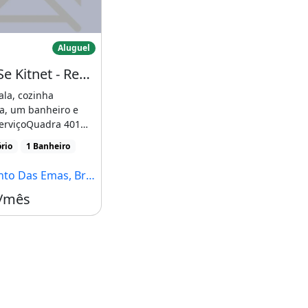
luga-Se Kitnet - Recanto das Emas, Quadra
Aluguel
Aluga-Se Kitnet - Recanto das Emas, Quadra 401
ala, cozinha
a, um banheiro e
serviçoQuadra 401
 7 lote 7Whatsapp
rio
1 Banheiro
Das Emas, Brasília - DF
 /mês