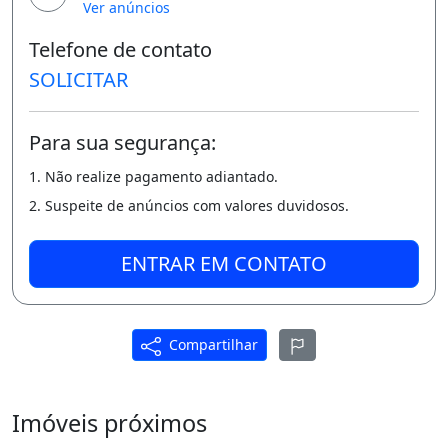
Ver anúncios
pagar com pontualidade o aluguel.
Telefone de contato
R$600,00 COM DESCONTO PONTUALIDADE
SOLICITAR
R$70,00 CONDOMÍNIO
Para sua segurança:
Falar com KÁTIA (61) 99248-5920
1. Não realize pagamento adiantado.
Área de serviço
2. Suspeite de anúncios com valores duvidosos.
ENTRAR EM CONTATO
Compartilhar
Imóveis próximos