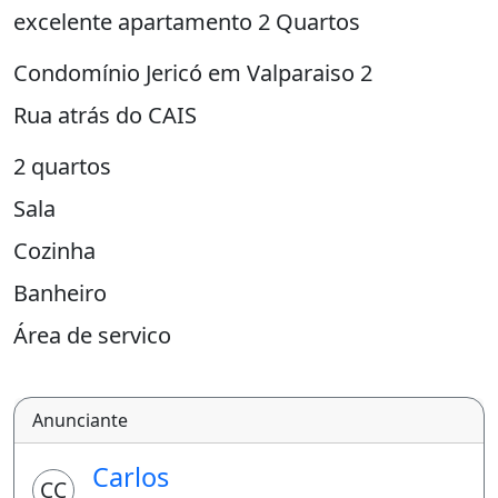
excelente apartamento 2 Quartos
Condomínio Jericó em Valparaiso 2
Rua atrás do CAIS
2 quartos
Sala
Cozinha
Banheiro
Área de serviço
Locação SEM BUROCRACIA
Anunciante
Exijo apenas CONTRATO RECONHECIDO EM
CARTÓRIO e contracheque que comprove
Carlos
CC
estar empregado e com condições para