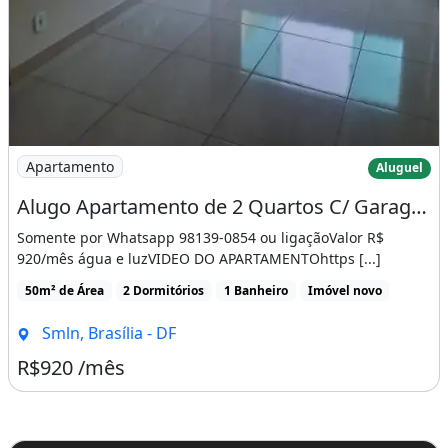
Imagem: Alugo Apartamento de 2 Quartos C/ Garagem
Apartamento
Aluguel
Alugo Apartamento de 2 Quartos C/ Garagem no Setor de Mansões de Sobradinho
Somente por Whatsapp 98139-0854 ou ligaçãoValor R$
920/mês água e luzVIDEO DO APARTAMENTOhttps [...]
50m² de Área
2 Dormitórios
1 Banheiro
Imóvel novo
Smln, Brasília - DF