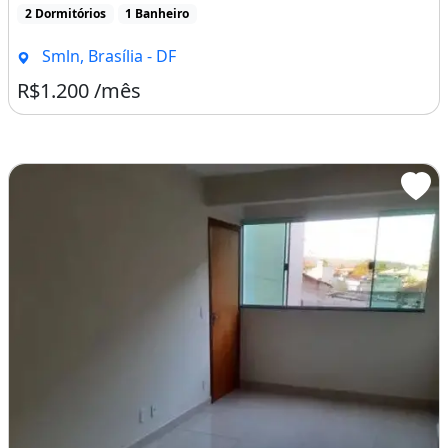
Alugo Apto de Dois Qtos Setor de Mansões Sob Ll
Apto de Dois qtos, sala, cozinha e banheiro.Segundo
andar.Ótima localização.Próximo a padaria Belo [...]
2 Dormitórios
1 Banheiro
Smln, Brasília - DF
R$1.200 /mês