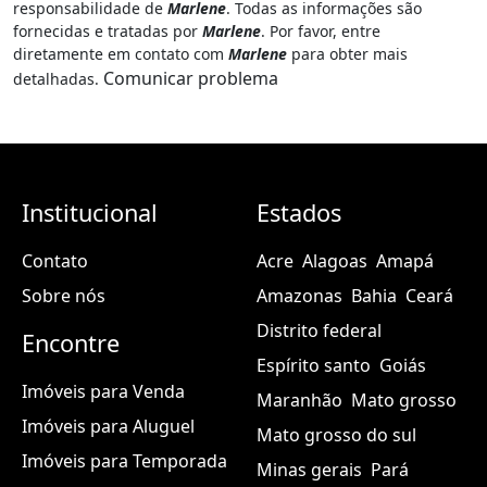
fazem parte do anúncio publicitário
#300372146 - Alugo
Apartamento - Smln, Brasília
. O portal
MGF Imóveis
não
garante a exatidão, veracidade ou de qualquer informação
associada a este anúncio. O portal
MGF Imóveis
não possui
controle sobre o conteúdo, que foi criado e é de
responsabilidade de
Marlene
. Todas as informações são
fornecidas e tratadas por
Marlene
. Por favor, entre
diretamente em contato com
Marlene
para obter mais
Comunicar problema
detalhadas.
Institucional
Estados
Contato
Acre
Alagoas
Amapá
Sobre nós
Amazonas
Bahia
Ceará
Distrito federal
Encontre
Espírito santo
Goiás