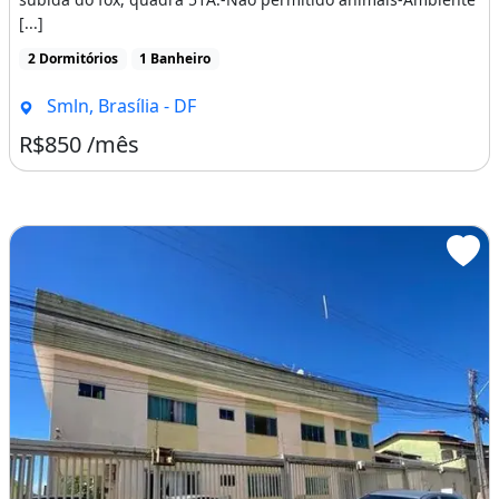
Imagem: Aluguel Apartamento 2 Quartos Sobradinho
Apartamento
Aluguel
Aluguel Apartamento 2 Quartos Sobradinho
Apartamento 2 quartos Sobradinho, Setor de Mansões,
subida do fox, quadra 51A.-Não permitido animais-Ambiente
[...]
2 Dormitórios
1 Banheiro
Smln, Brasília - DF
R$850 /mês