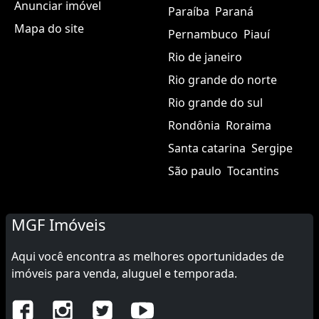
Imóveis para Venda
Maranhão
Mato grosso
Imóveis para Aluguel
Mato grosso do sul
Imóveis para Temporada
Minas gerais
Pará
Anunciar imóvel
Paraíba
Paraná
Mapa do site
Pernambuco
Piauí
Rio de janeiro
Rio grande do norte
Rio grande do sul
Rondônia
Roraima
Santa catarina
Sergipe
São paulo
Tocantins
MGF Imóveis