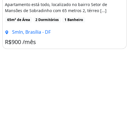
Imagem: Apartamento para Aluguel com 65 Metros Quad
Apartamento
Aluguel
Apartamento para Aluguel com 65 Metros Quadrados com 2 Quartos
Apartamento está todo, localizado no bairro Setor de
Mansões de Sobradinho com 65 metros 2, térreo [...]
65m² de Área
2 Dormitórios
1 Banheiro
Smln, Brasília - DF
R$900 /mês