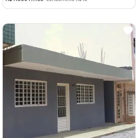
55m² de Área
2 Dormitórios
2 Banheiros
Smln, Brasília - DF
R$1.000 /mês
Condomínio R$40