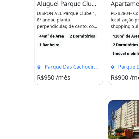
Aluguel Parque Clube 1
7
DISPONÍVEL Parque Clube 1,
PC-B2804- Co
8° andar, planta
localização p
- Estação de ginástica
perpendicular, de canto, com
shopping Sul
armários na cozinha e [...]
amp apos s, o
8
44m² de Área
2 Dormitórios
120m² de Áre
- Piscinas kids (2)
1 Banheiro
2 Dormitórios
Imóvel mobil
9
Parque Das Cachoeiras, Brasília - DF
Parque Das Cach
- Piscinas adulto (2)
R$950 /mês
R$900 /m
10
- Churrasqueiras
11
- Salão de festas (2)
12