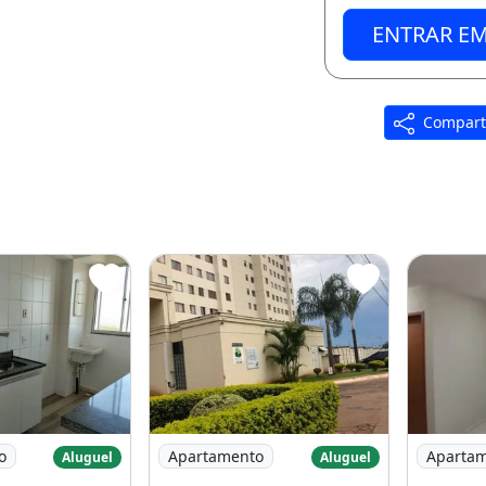
ENTRAR E
Compart
rtamento 2Qtos Cond. Parque Club 2
Imagem: Apartamento 02 Quartos - Parq
Imagem: 
o
Apartamento
Aparta
Aluguel
Aluguel