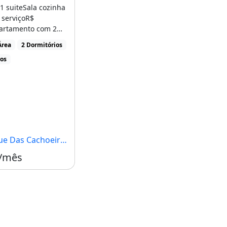
1 suiteSala cozinha
 serviçoR$
Parque Clube
artamento com 2
s, 1 suíte, 2
Área
2 Dormitórios
, 1 vaga na
ros
 aluguel por R$850
 [...]
s Cachoeiras, Brasília - DF
 /mês