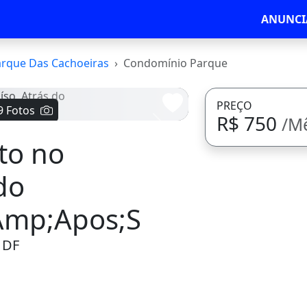
ANUNCI
rque Das Cachoeiras
Condomínio Parque
PREÇO
9 Fotos
R$ 750
/M
Avançar
to no
do
mp;Apos;S
- DF