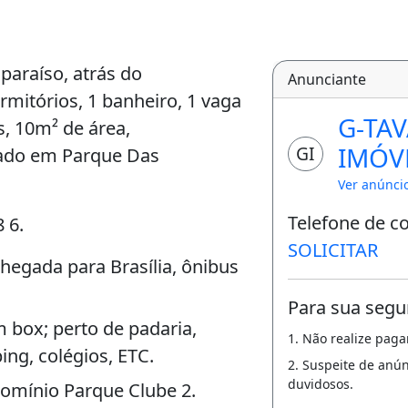
paraíso, atrás do
Anunciante
itórios, 1 banheiro, 1 vaga
G-TA
, 10m² de área,
IMÓV
GI
izado em Parque Das
Ver anúnci
Telefone de c
8 6.
SOLICITAR
chegada para Brasília, ônibus
Para sua segu
 box; perto de padaria,
1. Não realize pag
ng, colégios, ETC.
2. Suspeite de anú
duvidosos.
omínio Parque Clube 2.