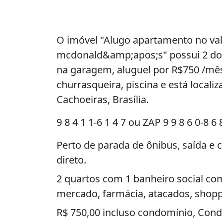
O imóvel "Alugo apartamento no val
mcdonald&amp;apos;s" possui 2 dorm
na garagem, aluguel por R$750 /mês
churrasqueira, piscina e está local
Cachoeiras, Brasília.
9 8 4 1 1-6 1 4 7 ou ZAP 9 9 8 6 0-8 6 
Perto de parada de ônibus, saída e 
direto.
2 quartos com 1 banheiro social com
mercado, farmácia, atacados, shoppi
R$ 750,00 incluso condomínio, Cond