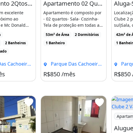
Apartamento 2Qtos Cond. Parque Club 2
Apartamento 02 Quartos - Parque Clube I
Aluga-
m excelente
Apartamento é composto por
Localizaç
róximo ao
- 02 quartos- Sala- Cozinha-
Clube 2 
 e Mc Donald
Tela de proteção em todas as
sul)Sala,
 condomínio [...]
janelas- Banheiro [...]
2 quartos 
a
53m² de Área
2 Dormitórios
42m² de 
2 Banheiros
1 Banheiro
1 Banhei
iado
oeiras, Brasília - DF
Parque Das Cachoeiras, Brasília - DF
Parque Da
ês
R$850 /mês
R$850
Imagem: A
Aparta