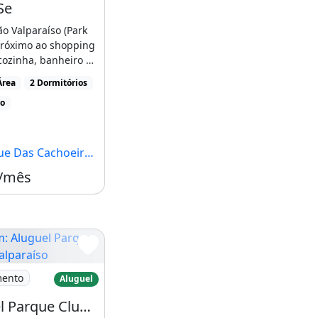
Se
ão Valparaíso (Park
próximo ao shopping
 cozinha, banheiro e
[...]
Área
2 Dormitórios
ro
s Cachoeiras, Brasília - DF
 /mês
luguel Parque Clube 2 Valparaíso
mento
Aluguel
Aluguel Parque Clube 2 Valparaíso