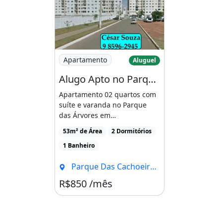
Churrasqueira
Piscina
Imagem: Alugo Apto no Parque das Árvores 
Apartamento
Aluguel
Alugo Apto no Parque das Árvores Atrás do Mc Donald Amp Apos S, Próximo do Assaí E
Apartamento 02 quartos com
suíte e varanda no Parque
das Árvores em
Valparaíso.Condomínio com
53m² de Área
2 Dormitórios
lazer [...]
1 Banheiro
Parque Das Cachoeiras, Brasília - DF
R$850 /mês