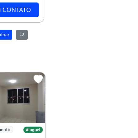
M CONTATO
ilhar
ue Clube I
Aluga-Se
mento
Aluguel