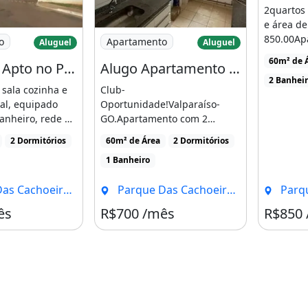
2quartos 
e área de
lente Apto no Parque Clube 2
Imagem: Alugo Apartamento 2 Quartos 
850.00Ap
o
Apartamento
Aluguel
Aluguel
radores e visitantes
dormitório
60m² de 
Excelente Apto no Parque Clube 2
Alugo Apartamento 2 Quartos Parque Clube
banheiros
2 Banhei
garagem,
 sala cozinha e
Club-
/mês, 60m²
al, equipado
Oportunidade!Valparaíso-
anheiro, rede de
GO.Apartamento com 2
anelas, [...]
dormitórios, 1 vaga de
2 Dormitórios
60m² de Área
2 Dormitórios
garagem.Está disponível [...]
1 Banheiro
oeiras, Brasília - DF
Parque Das Cachoeiras, Brasília - DF
Parque Da
ês
R$700 /mês
R$850
8 6 8 6.