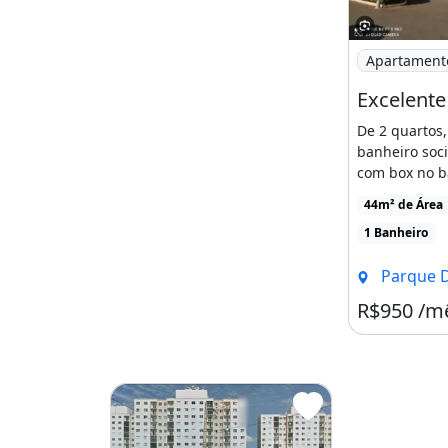
- Campo society
13
Imagem: Exce
Apartament
- Estacionamentos externos para mo
14
De 2 quartos,
banheiro soci
- Monitoramento por câmeras
com box no b
15
proteção nas j
44m² de Área
- Dois elevadores cada torre
1 Banheiro
16
Parque Das Cach
- Gás incluso
R$950 /m
17
- Garagem privativa
ZAP 9 8 4 1 1-6 1 4 7 ou ZAP 9 9 8 6 0-