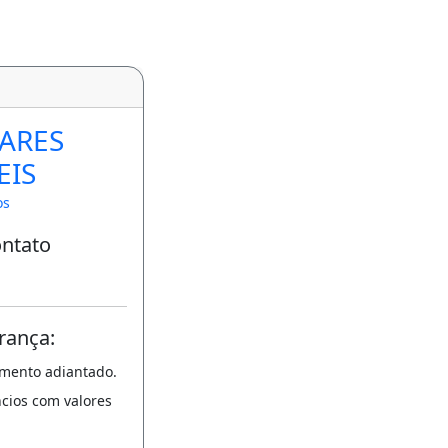
VARES
EIS
os
ontato
rança:
amento adiantado.
ncios com valores