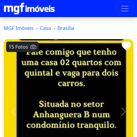
MGF Imóveis
Casa
Brasília
15 Fotos
Voltar
Avanç