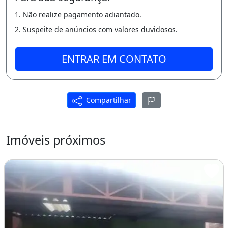
Informações com César Souza
1. Não realize pagamento adiantado.
9 8 5 9 6-2 9 4 5 (ligação e zap)
2. Suspeite de anúncios com valores duvidosos.
9 9 1 4 0 7 5 1 0 (só ligação)
ENTRAR EM CONTATO
Varanda
Compartilhar
Imóveis próximos