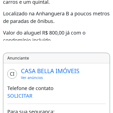
carros e um quintal.
Localizado na Anhanguera B a poucos metros
de paradas de ônibus.
Valor do aluguel R$ 800,00 já com o
condomínio incluído.
Para alugar tem que ter em mãos R$ 1.600,00
Anunciante
(R$ 800 do aluguel + R$ 800 do mês de
caução)
CASA BELLA IMÓVEIS
CI
Ver anúncios
SE TEM INTERESSE NÃO PERA TEMPO E
ENTRE EM CONTATO POR TELEFONE OU
Telefone de contato
ENVIE MENSAGENS DE WHATSAPP ASSIM
SOLICITAR
RESPONDO MAIS RÁPIDO A VOCÊ.
Para sua segurança: