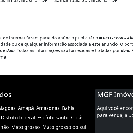
s Emas, Brasília - DF
Samambaia Sul, Brasília - DF
 de internet fazem parte do anúncio publicitário
#300371668 - Alu
idade ou de qualquer informação associada a este anúncio. O por
e de
dani
. Todas as informações são fornecidas e tratadas por
dani
.
ema
ados
MGF Imóve
Alagoas
Amapá
Amazonas
Bahia
Aqui você enco
para venda, alu
Distrito federal
Espírito santo
Goiás
nhão
Mato grosso
Mato grosso do sul