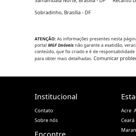
Samambaia Norte, Brasília - DF
Recanto Da
Sobradinho, Brasília - DF
ATENÇÃO:
As informações presentes nesta página
portal
MGF Imóveis
não garante a exatidão, verac
conteúdo, que foi criado e é de responsabilidad
Comunicar probl
para obter mais detalhadas.
Institucional
Est
Contato
Acre
Sobre nós
Ceará
Mara
Encontre