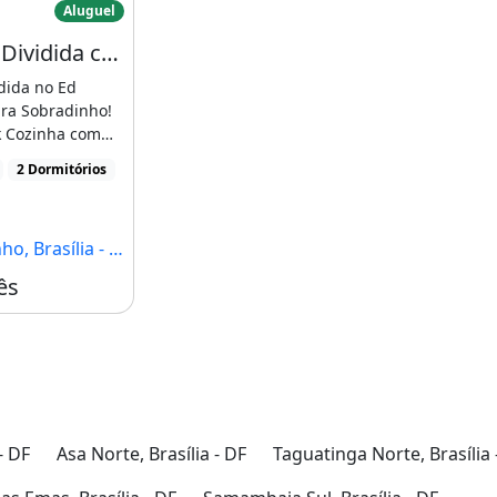
Aluguel
Ótima Kit Dividida com 2 Quartos com Armários Sobradinho Df
idida no Ed
ira Sobradinho!
k Cozinha com
a [...]
2 Dormitórios
, Brasília - DF
ês
- DF
Asa Norte, Brasília - DF
Taguatinga Norte, Brasília 