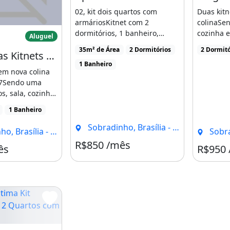
02, kit dois quartos com
Duas kit
armáriosKitnet com 2
colinaSen
0
o Duas Kitnets em Nova Colina 650
dormitórios, 1 banheiro,
cozinha e
Aluguel
aluguel por R$850 /mês,
kit 950.00
35m² de Área
2 Dormitórios
2 Dormitó
Alugo Duas Kitnets em Nova Colina 650
condomínio por R$290 /mês,
1 Banheiro
35m² de [...]
em nova colina
27Sendo uma
s, sala, cozinha
00 incluso [...]
1 Banheiro
Sobradinho, Brasília - DF
, Brasília - DF
Sobrad
R$850 /mês
Condomínio R$290
ês
R$950
a Kit Dividida com 2 Quartos com Armários