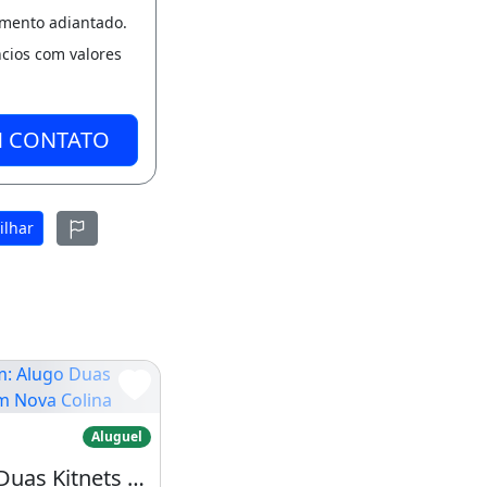
amento adiantado.
ncios com valores
M CONTATO
ilhar
Alugo Duas Kitnets em Nova Colina
Aluguel
Alugo Duas Kitnets em Nova Colina