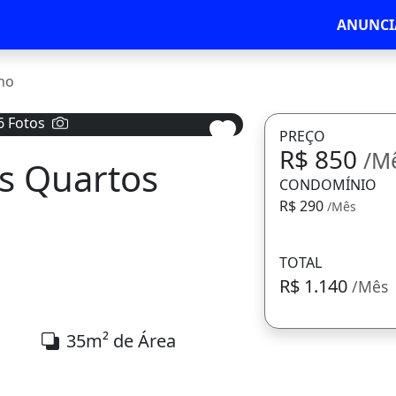
ANUNCI
ho
6 Fotos
PREÇO
R$ 850
/M
is Quartos
Avançar
CONDOMÍNIO
R$ 290
/Mês
TOTAL
R$ 1.140
/Mês
35m² de Área