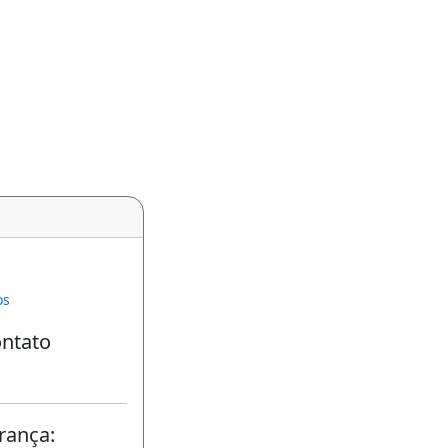
os
ontato
rança: