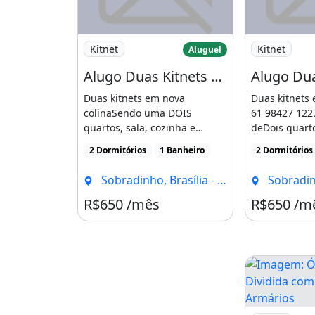
Imagem: Alugo Duas Kitnets Nova Colina 65
Imagem: Alug
Kitnet
Kitnet
Aluguel
Alugo Duas Kitnets Nova Colina 650
Duas kitnets em nova
Duas kitnets 
colinaSendo uma DOIS
61 98427 12
quartos, sala, cozinha e
deDois quarto
banheiro650.00 água inclusa
e banheiro650.
2 Dormitórios
1 Banheiro
2 Dormitórios
para [...]
Sobradinho, Brasília - DF
Sobradinho
R$650 /mês
R$650 /m
Imagem: Ótim