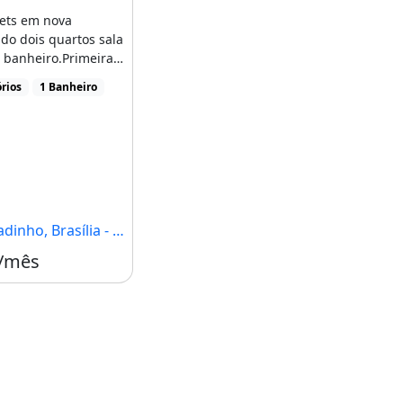
nets em nova
do dois quartos sala
 banheiro.Primeira
 recém. Incluso [...]
rios
1 Banheiro
inho, Brasília - DF
 /mês