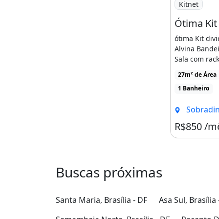
Kitnet
ótima Kit div
Alvina Bande
Sala com rac
armários e áre
27m² de Área
1 Banheiro
Sobradinho
R$850 /m
Buscas próximas
Santa Maria, Brasília - DF
Asa Sul, Brasília 