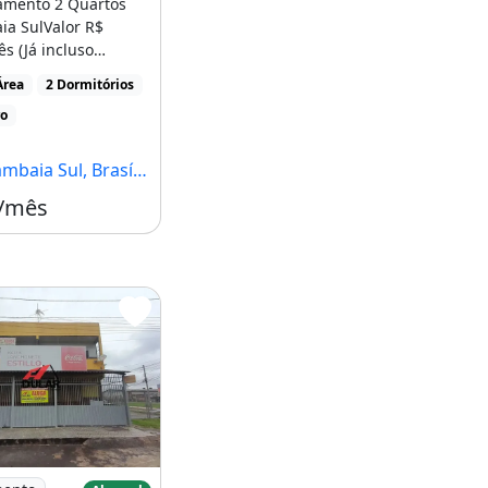
amento 2 Quartos
a SulValor R$
s (Já incluso
Área
2 Dormitórios
ade)Localização [...]
ro
ia Sul, Brasília - DF
 /mês
Aluguel em Samambaia Sul, Qs 514