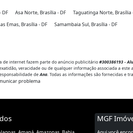
- DF
Asa Norte, Brasília - DF
Taguatinga Norte, Brasília 
s Emas, Brasília - DF
Samambaia Sul, Brasília - DF
 de internet fazem parte do anúncio publicitário
#300386193 - Al
exatidão, veracidade ou de qualquer informação associada a este 
 responsabilidade de
Ana
. Todas as informações são fornecidas e t
municar problema
ados
MGF Imóve
Alagoas
Amapá
Amazonas
Bahia
Aqui você enco