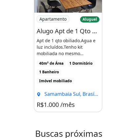
- Próximo à UPA 24h;
Imagem: Alugo Apt de 1 Qto Mobiliado
- Próximo à administração regional;
Apartamento
Aluguel
- E com acesso fácil à BR 060.
Alugo Apt de 1 Qto Mobiliado
Apt de 1 qto obiliado.Agua e
Agende já a sua visita!!!
luz incluídos.Tenho kit
mobiliada no mesmo
61 982909130
prédio.Qn 317 cj G.Não possui
40m² de Área
1 Dormitório
[...]
Área de serviço
1 Banheiro
Imóvel mobiliado
Samambaia Sul, Brasília - DF
R$1.000 /mês
Buscas próximas