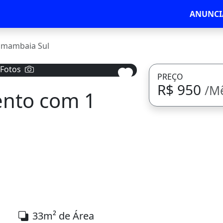
ANUNCI
amambaia Sul
 Fotos
PREÇO
R$ 950
/M
ento com 1
Avançar
33m² de Área