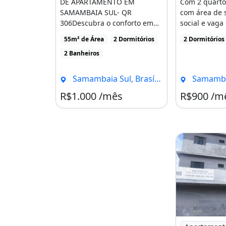
DE APARTAMENTO EM
Com 2 quartos
- Elevador;
SAMAMBAIA SUL- QR
com área de s
- Portaria remota;
306Descubra o conforto em
social e vaga
um ótimo apartamento
recém, [...]
55m² de Área
2 Dormitórios
2 Dormitórios
- Zelador;
localizado na QR [...]
2 Banheiros
- Condomínio fechado;
Samambaia Sul, Brasília - DF
Samambaia S
- Portaria Central;
R$1.000 /mês
R$900 /m
- Portão eletrônico para carros;
- Paisagismo;
- Central de gás;
- Antena Coletiva;
- Lavanderia equipada;
- Bicicletário;
- Localizado próximo ao metrô;
Imagem: Imó