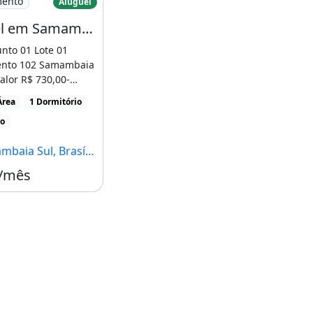
mento
Aluguel
Aluguel em Samambaia Sul, Qs 514
nto 01 Lote 01
nto 102 Samambaia
alor R$ 730,00-
rgia e Gás São [...]
Área
1 Dormitório
ro
ia Sul, Brasília - DF
 /mês