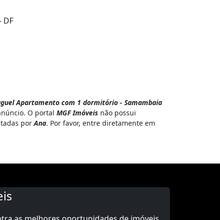
- DF
uguel Apartamento com 1 dormitório - Samambaia
anúncio. O portal
MGF Imóveis
não possui
ratadas por
Ana
. Por favor, entre diretamente em
is
ntra as melhores oportunidades de imóveis