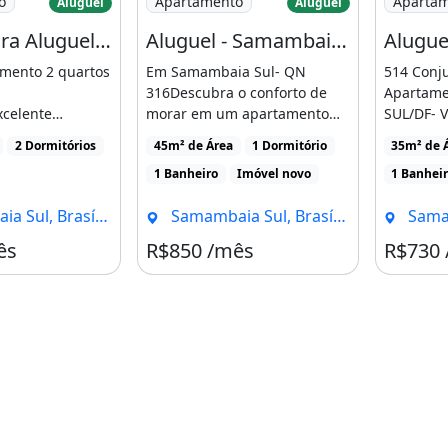
o
Apartamento
Aparta
Aluguel
Aluguel
Imóvel para Aluguel com 2 Quartos em Samambaia Sul - Brasília - Df
Aluguel - Samambaia - Qn 316
mento 2 quartos
Em Samambaia Sul- QN
514 Conju
316Descubra o conforto de
Apartame
celente
morar em um apartamento
SUL/DF- V
 para morar
próximo a pontos essenciais
Água, Ene
2 Dormitórios
45m² de Área
1 Dormitório
35m² de 
[...]
nstrução;
1 Banheiro
Imóvel novo
1 Banhei
artamento [...]
ado;
ul, Brasília - DF
Samambaia Sul, Brasília - DF
Samamba
ês
R$850 /mês
R$730
o plano piloto e demais