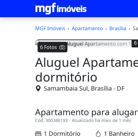
MGF Imóveis
Apartamento
Brasília
S
6
6 Fotos
Aluguel Apartam
Voltar
dormitório
Samambaia Sul, Brasília - DF
Apartamento para alugar
Cód. 300386193 - Atualizado há mais de 1 mês
1 Dormitório
1 Banheiro