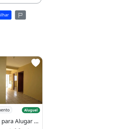
ilhar
as
móvel para Alugar em Samambaia Sul - Brasília
mento
Aluguel
Imóvel para Alugar em Samambaia Sul - Brasília - Df