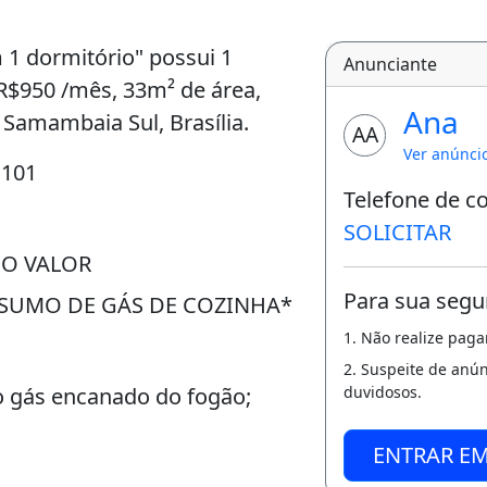
1 dormitório" possui 1
Anunciante
 R$950 /mês, 33m² de área,
Ana
 Samambaia Sul, Brasília.
AA
Ver anúnci
 101
Telefone de c
SOLICITAR
NO VALOR
Para sua segu
NSUMO DE GÁS DE COZINHA*
1. Não realize pag
2. Suspeite de anú
o gás encanado do fogão;
duvidosos.
ENTRAR E