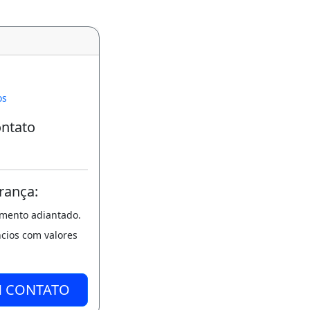
os
ontato
rança:
amento adiantado.
ncios com valores
M CONTATO