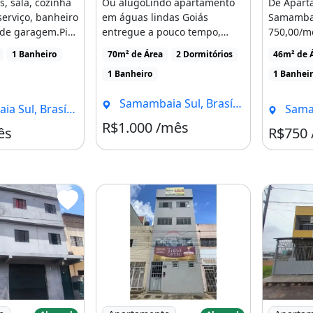
, sala, cozinha
Ou alugoLindo apartamento
De Apart
erviço, banheiro
em águas lindas Goiás
Samambai
 de garagem.Piso
entregue a pouco tempo,
750,00/mê
para locação ou venda2
Desconto
1 Banheiro
70m² de Área
2 Dormitórios
46m² de 
quartos1 [...]
Pontualid
1 Banheiro
1 Banhei
Samambaia Sul, Brasília - DF
ul, Brasília - DF
Samamba
R$1.000 /mês
Condomínio R$50
ês
R$750
vel para Aluguel com 2 Quartos em Samambaia
Imagem: Aluguel - Samambaia - Qn 316
Imagem: 