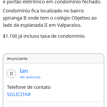
e portão eletrônico em condomínio fechado.
Condomínio fica localizado no bairro
ypiranga B onde tem o colégio Objetivo ao
lado da esplanada II em Valparaíso.
$1.100 já incluso taxa de condomínio.
Interessados ligar ou chamar no WhatsApp
61 991740287
Anunciante
Churrasqueira
Guarda roupa
Varanda
Ian
II
Ver anúncios
Telefone de contato
SOLICITAR