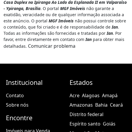
Casa Duplex no Ipiranga Ao Lado da Esplanada II em Valparaíso
- Ypiranga, Brasília
. O portal
MGF Imóveis
não garante a
exatidão, veracidade ou de qualquer informação associada a
este anúncio. O portal
MGF Imóveis
não possui controle sobre
o conteúdo, que foi criado e é de responsabilidade de
Ian
.
Todas as informações são fornecidas e tratadas por
Ian
. Por
favor, entre diretamente em contato com
Ian
para obter mais
Comunicar problema
detalhadas.
Institucional
Estados
Contato
Acre
Alagoas
Amapá
Sobre nós
Amazonas
Bahia
Ceará
Distrito federal
Encontre
Espírito santo
Goiás
Imóveis para Venda