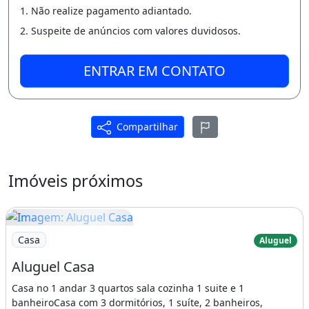
1. Não realize pagamento adiantado.
Fixo
2. Suspeite de anúncios com valores duvidosos.
- Celular e Whatsapp
Acompanhe nosso Facebook e Instagram:
ENTRAR EM CONTATO
@dularimobiliaria
Estamos localizados à QS 308 Conjunto 07
Compartilhar
Lote 07 1º Andar
- Samambaia Sul/DF
Imóveis próximos
CEP: 72.306-527
Varanda
Área de serviço
Imagem: Aluguel Casa
Casa
Aluguel
Aluguel Casa
Casa no 1 andar 3 quartos sala cozinha 1 suite e 1
banheiroCasa com 3 dormitórios, 1 suíte, 2 banheiros,