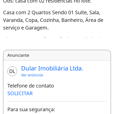
Obs: casa com 02 residências no lote.
Casa com 2 Quartos Sendo 01 Suíte, Sala,
Varanda, Copa, Cozinha, Banheiro, Área de
serviço e Garagem.
Alugue com caução; ou fiador; ou título de
capitalização.
Anunciante
Seguro Incêndio anual obrigatório.
Dular Imobiliária Ltda.
A Dular reserva-se ao direito de solicitar todo
DL
e qualquer documento que julgar necessário
Ver anúncios
para comprovar as informações
Telefone de contato
apresentadas.
SOLICITAR
Para outros esclarecimentos entre em
Para sua segurança:
contato conosco!