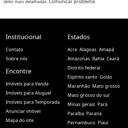
Comunicar problema
obter mais detalhadas.
Institucional
Estados
Contato
Acre
Alagoas
Amapá
Sobre nós
Amazonas
Bahia
Ceará
Distrito federal
Encontre
Espírito santo
Goiás
Imóveis para Venda
Maranhão
Mato grosso
Imóveis para Aluguel
Mato grosso do sul
Imóveis para Temporada
Minas gerais
Pará
Anunciar imóvel
Paraíba
Paraná
Mapa do site
Pernambuco
Piauí