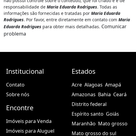
não possui controle sobre o conteúdo, que foi criado e é de
responsabilidade de
Maria Eduarda Rodrigues
. Todas as
informações são fornecidas e tratadas por
Maria Eduarda
Rodrigues
. Por favor, entre diretamente em contato com
Maria
Comunicar
Eduarda Rodrigues
para obter mais detalhadas.
problema
Institucional
Estados
Contato
Acre
Alagoas
Amapá
Sobre nós
Amazonas
Bahia
Ceará
Distrito federal
Encontre
Espírito santo
Goiás
Imóveis para Venda
Maranhão
Mato grosso
Imóveis para Aluguel
Mato grosso do sul