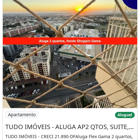
Imagem: TUDO IMÓVEIS - ALUGA AP2 QTOS, SUITE, FLEX
Apartamento
Aluguel
TUDO IMÓVEIS - ALUGA AP2 QTOS, SUITE, FLEX GAMA LOCALIZAÇÃO PRIVILEGIADA, LAZER
TUDO IMÓVEIS - CRECI 21.890-DFAluga Flex Gama 2 quartos,