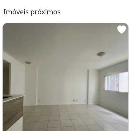
condomínio e IPTU podem sofrer alterações
Imóveis próximos
sem aviso prévio.
Consulte sempre nossa equipe para
confirmar as condições atualizadas.x
Características do apartamento:
Churrasqueira
Piscina
Espaço Gourmet
Salão De Festas
Academia
Churrasqueira
Guarda roupa
Piscina