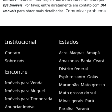
Df4 Imoveis
. Por favor, entre diretamente em contato com
Df4
Comunicar problema
Imoveis
para obter mais detalhadas.
Institucional
Estados
Contato
Acre
Alagoas
Amapá
Sobre nós
Amazonas
Bahia
Ceará
Distrito federal
Encontre
Espírito santo
Goiás
Imóveis para Venda
Maranhão
Mato grosso
Imóveis para Aluguel
Mato grosso do sul
Imóveis para Temporada
Minas gerais
Pará
Anunciar imóvel
Paraíba
Paraná