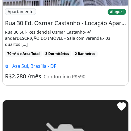
Imagem: Rua 30 Ed. Osmar Castanho - Locação Apartame
Apartamento
Aluguel
Rua 30 Ed. Osmar Castanho - Locação Apartamento 03 Quartos Sendo 01 Suíte, Garagem
Rua 30 Sul- Residencial Osmar Castanho- 4°
andarDESCRIÇÃO DO IMÓVEL - Sala com varanda,- 03
quartos [...]
70m² de Área Total
3 Dormitórios
2 Banheiros
Asa Sul, Brasília - DF
R$2.280 /mês
Condomínio R$590