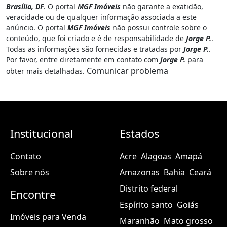
Brasília, DF
. O portal
MGF Imóveis
não garante a exatidão,
veracidade ou de qualquer informação associada a este
anúncio. O portal
MGF Imóveis
não possui controle sobre o
conteúdo, que foi criado e é de responsabilidade de
Jorge P.
.
Todas as informações são fornecidas e tratadas por
Jorge P.
.
Por favor, entre diretamente em contato com
Jorge P.
para
Comunicar problema
obter mais detalhadas.
Institucional
Estados
Contato
Acre
Alagoas
Amapá
Sobre nós
Amazonas
Bahia
Ceará
Distrito federal
Encontre
Espírito santo
Goiás
Imóveis para Venda
Maranhão
Mato grosso