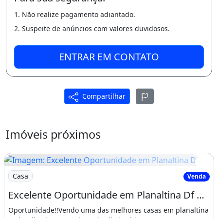
*Exija SEMPRE um profissional credenciado*
1. Não realize pagamento adiantado.
#compra
2. Suspeite de anúncios com valores duvidosos.
#venda
ENTRAR EM CONTATO
#aluguel
#profissionalismo
Compartilhar
#transparência
#honestidade
Imóveis próximos
Características do apartamento:
Comércio Local Variado
Imagem: Excelente Oportunidade em Planaltina Df
Ônibus Na Porta
Casa
Venda
Posto De Saúde.
Excelente Oportunidade em Planaltina Df Vendo Ótima Casa na Vila Buritis Q 03
Oportunidade!!Vendo uma das melhores casas em planaltina