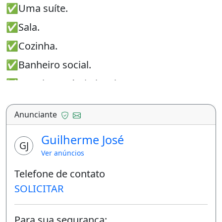
✅Uma suíte.
✅Sala.
✅Cozinha.
✅Banheiro social.
✅ Excel. comércio local.
✅ Próx. a transp. coletivo.
Anunciante
✅IPTU desmembrado.
Guilherme José
✅56,69 M²
GJ
Ver anúncios
✅137 Mil Reais
Telefone de contato
✅(61) 99999-7196
SOLICITAR
✅www.guilhermejose.com.br
Não deixe seu sonho virar pesadelo.
Para sua segurança: