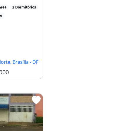
obiliário.Valores [...]
Área
2 Dormitórios
ro
orte, Brasília - DF
000