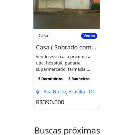
Imagem: Casa ( Sobrado com Loja em Área 
Casa
Venda
Casa ( Sobrado com Loja em Área Comercial
Vendo essa casa próxima a
upa, hospital, padaria,
supermercado, farmácia,
academia, vila olímpica, [...]
5 Dormitórios
5 Banheiros
Asa Norte, Brasília - DF
R$390.000
Buscas próximas