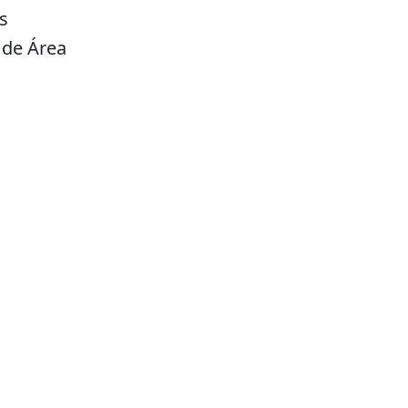
s
 de Área