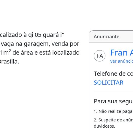
alizado à qi 05 guará i"
Anunciante
1 vaga na garagem, venda por
Fran 
1m² de área e está localizado
FA
rasília.
Ver anúnci
Telefone de c
SOLICITAR
Para sua segu
1. Não realize pag
2. Suspeite de anú
duvidosos.