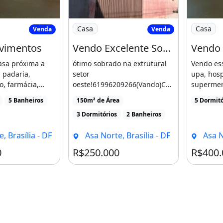
a 3 Pavimentos
Imagem: Vendo Excelente Sobrado
Imagem: 
Casa
Casa
Venda
Venda
avimentos
Vendo Excelente Sobrado
Vendo
asa próxima a
ótimo sobrado na extrutural
Vendo es
, padaria,
setor
upa, hosp
, farmácia,
oeste!61996209266(Vando)Cas
supermer
 olímpica, [...]
a com 3 dormitórios, 2
academia, 
5 Banheiros
150m² de Área
5 Dormitó
banheiros, 2 vagas na
3 Dormitórios
2 Banheiros
garagem, venda por
R$250.000, 150m² de área,
, Brasília - DF
Asa Norte, Brasília - DF
Asa N
localizado [...]
0
R$250.000
R$400.