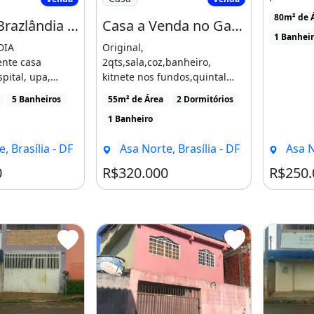
crédito im
80m² de 
Guará
Casa em Brazlândia 350.000
Casa a Venda no Gama -Df, Casa Original, 2Qts,Sala,Cozinha,Banheiro,Com Kitnete nos Fundos
1 Banhei
DIA
Original,
ente casa
2qts,sala,coz,banheiro,
pital, upa,
kitnete nos fundos,quintal
, padarias,
com 2 vagas
5 Banheiros
55m² de Área
2 Dormitórios
ademias [...]
garagem,próximo de
1 Banheiro
escola,hospital,tribunal,estádi
o [...]
alisamos seu crédito e
, Brasília - DF
Asa Norte, Brasília - DF
Asa N
 bancos.
0
R$320.000
R$250.
 imóvel*