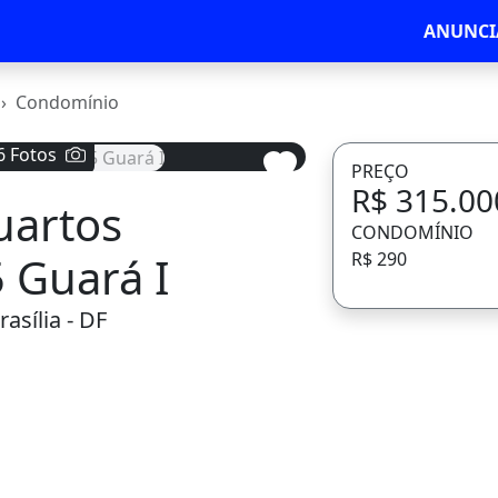
ANUNCI
Condomínio
6 Fotos
PREÇO
R$ 315.00
uartos
Avançar
CONDOMÍNIO
5 Guará I
R$ 290
asília - DF