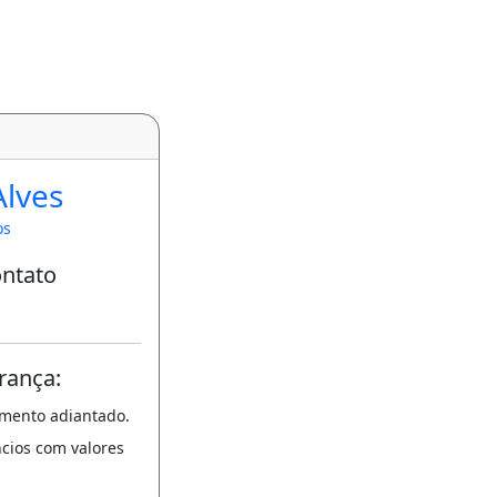
Alves
os
ontato
rança:
amento adiantado.
ncios com valores