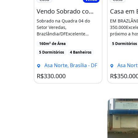
Fácil acesso de entrada e saída do 
Vendo Sobrado com 02 Residências, Qd 04 do Setor Veredas, Brazlândia/Df
Sobrado na Quadra 04 do
EM BRAZLÂN
Agende uma visita!
Setor Veredas,
350.000Excel
Brazlândia/DFExcelente
próximo a hos
Fran Alves
oportunidade para
supermercado
160m² de Área
5 Dormitórios
investidor02 ResidênciasParte
farmácias, ac
Creci 9466
5 Dormitórios
4 Banheiros
[...]
Temos correspondente bancário, an
Asa Norte, Brasília - DF
Asa Norte
fazemos a sua aprovação junto aos
R$330.000
R$350.00
*Fazemos avaliação gratuita do seu