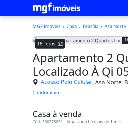
MGF Imóveis
Casa
Brasília
Asa Norte
1
16 Fotos
Apartamento 2 Q
Voltar
Localizado À Qi 0
,
Acesso Pelo Celular
Asa Norte, Br
Condomínio
Casa à venda
Cód. 300378831 - Atualizado há mais de 1 mês