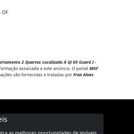
- DF
rtamento 2 Quartos Localizado À Qi 05 Guará I -
formação associada a este anúncio. O portal
MGF
mações são fornecidas e tratadas por
Fran Alves
.
is
ntra as melhores oportunidades de imóveis