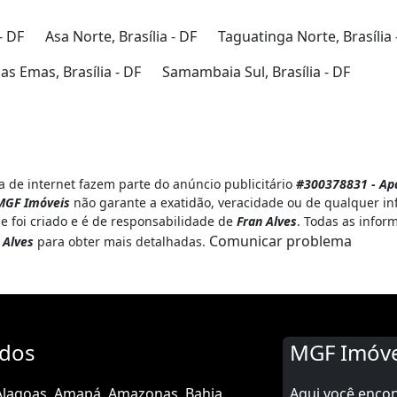
- DF
Asa Norte, Brasília - DF
Taguatinga Norte, Brasília 
s Emas, Brasília - DF
Samambaia Sul, Brasília - DF
 de internet fazem parte do anúncio publicitário
#300378831 - Apa
MGF Imóveis
não garante a exatidão, veracidade ou de qualquer in
e foi criado e é de responsabilidade de
Fran Alves
. Todas as infor
Comunicar problema
 Alves
para obter mais detalhadas.
ados
MGF Imóve
Alagoas
Amapá
Amazonas
Bahia
Aqui você enco