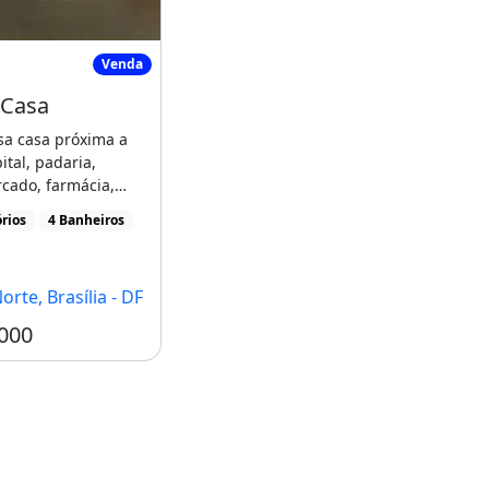
Vendo Casa
Venda
 Casa
sa casa próxima a
ital, padaria,
cado, farmácia,
vila olímpica, [...]
rios
4 Banheiros
orte, Brasília - DF
000