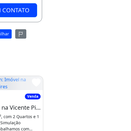
M CONTATO
ilhar
móvel na Vicente Pires
Venda
Imóvel na Vicente Pires
, com 2 Quartos e 1
.Simulação
 Original
rabalhamos com