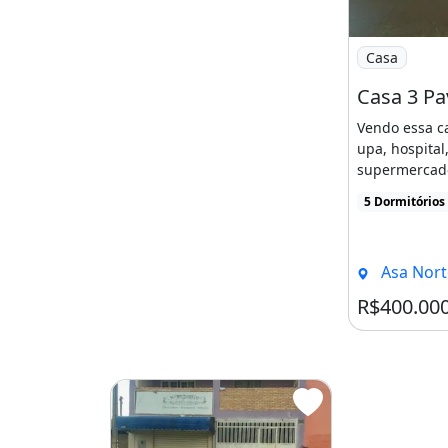
Imagem: Cas
Casa
Casa 3 P
Vendo essa c
upa, hospital
supermercado
academia, vila
5 Dormitórios
Asa Norte
R$400.00