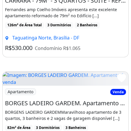
CARRARA - 79M² - 3 QUARTOS - SUÍTE - REFORMADO - LAZER - TAGUATINGA CENTRO
Por que escolher este imóvel?
Fernandes amp Coelho Imóveis apresenta este excelente
- Exclusividade:
apartamento reformado de 79m² no Edifício [...]
Um imóvel único, com todo potencial pra
126m² de Área Total
3 Dormitórios
2 Banheiros
você deixar do seu jeitinho, com a sua cara. E
Taguatinga Norte, Brasília - DF
ainda ter uma alta rentabilidade, onde
R$530.000
Condomínio R$1.065
literalmente todo mundo gostaria de morar.
- Conforto e Tradição:
Condominio de alto padrão, cuidado e
conservado, o que facilita e eleva a qualidade
Imagem: BORGES LADEIRO GARDEM. Apartamento à ven
de vida;
Apartamento
Venda
BORGES LADEIRO GARDEM. Apartamento à venda em Ceilândia Norte 3 quartos, 1 sala, 3
- Localização estratégica:
BORGENS LADEIRO GARDEMMaravilhoso apartamento de 3
Imagine pegar o elevador e sair na porta de
quartos, 3 banheiros e 2 vagas de garagem disponível [...]
tudo, literalmente ter tudo aos seus pés, aqui
82m² de Área
3 Dormitórios
3 Banheiros