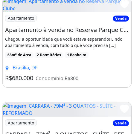
granito, o da suite tem ventilação natural,
Imagem: Apartamento à venda no Reserva Parque Clube
raridade.
Apartamento
Venda
Apartamento à venda no Reserva Parque Clube, Águas Claras-DF 2 quartos, 1 suíte, 1
# Potenciais do Imóvel
Chegou a oportunidade que você estava esperando! Lindo
- Vista aberta e privilegiada, um diferencial
apartamento à venda, com tudo o que você precisa [...]
que valoriza muito.
63m² de Área
2 Dormitórios
1 Banheiro
- Integração sala + cozinha, ideal para um
Brasília, DF
layout moderno.
R$680.000
Condomínio R$800
- Varanda que pode ser aproveitada como
jardim ou até mesmo ser integrada, tanto pra
sala quanto pro quarto.
- Piso claro e uniforme, criando sensação
Imagem: CARRARA - 79M² - 3 QUARTOS - SUÍTE - REFORM
clean em todos os ambientes.
Apartamento
Venda