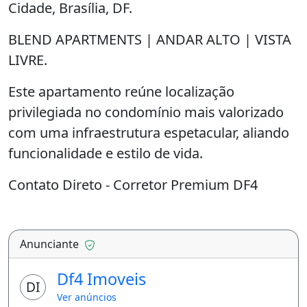
Cidade, Brasília, DF.
BLEND APARTMENTS | ANDAR ALTO | VISTA
LIVRE.
Este apartamento reúne localização
privilegiada no condomínio mais valorizado
com uma infraestrutura espetacular, aliando
funcionalidade e estilo de vida.
Contato Direto - Corretor Premium DF4
Wendel/Sánchez - 61991500439
# Análise do Estado Atual do Apartamento:
Anunciante
- Sala e Varanda: O apartamento tem uma
Df4 Imoveis
DI
ótima iluminação natural, com portas de
Ver anúncios