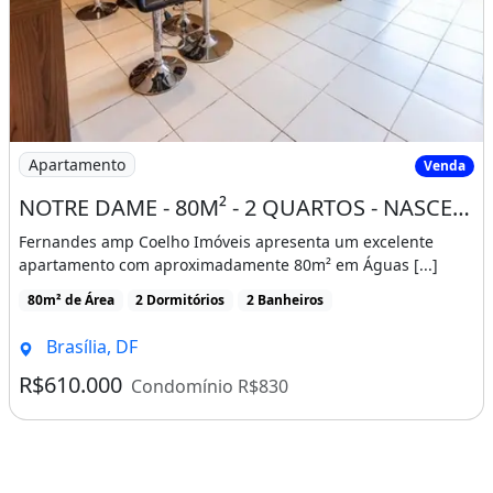
Características do apartamento:
Churrasqueira
Sauna
Ar-Condicionado
Imagem: NOTRE DAME - 80M² - 2 QUARTOS - NASCENTE
Apartamento
Venda
Piscina
Espaço Gourmet
NOTRE DAME - 80M² - 2 QUARTOS - NASCENTE - LAZER COMPLETO - ÁGUAS CLARAS
Quadra Poliesportiva
Fernandes amp Coelho Imóveis apresenta um excelente
apartamento com aproximadamente 80m² em Águas [...]
Salão De Festas
Academia
80m² de Área
2 Dormitórios
2 Banheiros
Salão De Jogos
Brasília, DF
Conexão À Internet
R$610.000
Condomínio R$830
Ar-condicionado
Churrasqueira
Guarda roupa
Piscina
Varanda