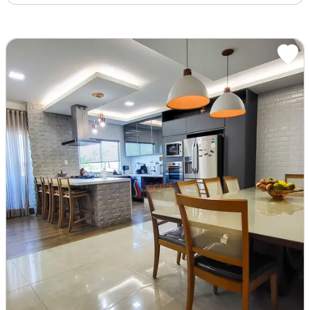
pontualidade quando o pagamento ocorrer
após o vencimento.
0
3) Os valores de taxas condominiais podem
sofrer alteração e deverão ser confirmados
pelo candidato à locação junto à
administração do condomínio.
0
4) Para visitar o imóvel é necessária a
apresentação de um documento oficial com
foto.
0