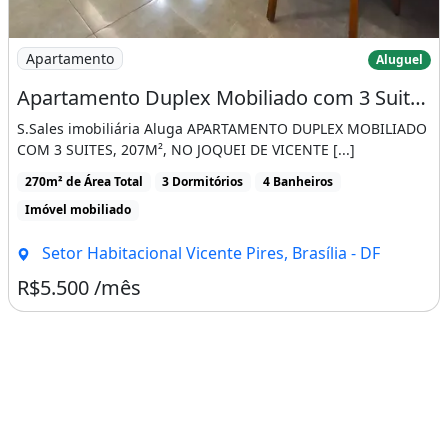
5) Leia atentamente o contrato de locação
antes de assiná-lo.
Imagem: Apartamento Duplex Mobiliado com 3 Suites
Apartamento
Aluguel
0
Apartamento Duplex Mobiliado com 3 Suites, 207M², no Joquei de Vicente Pires
6) Antes de se deslocar até a imobiliária,
S.Sales imobiliária Aluga APARTAMENTO DUPLEX MOBILIADO
certifique-se de que as chaves não estão
COM 3 SUITES, 207M², NO JOQUEI DE VICENTE [...]
emprestadas.
270m² de Área Total
3 Dormitórios
4 Banheiros
Imóvel mobiliado
Características do apartamento:
Setor Habitacional Vicente Pires, Brasília - DF
Piscina
Piscina Privativa
R$5.500 /mês
Piscina Infantil
Churrasqueira
Varanda
Playground
Academia