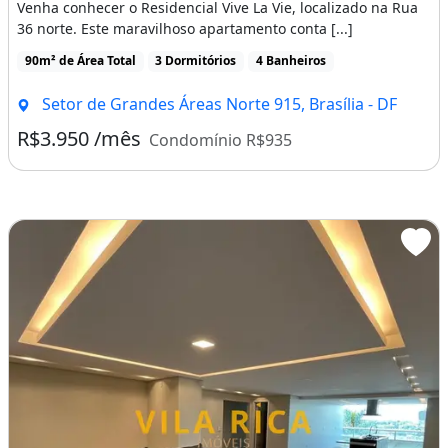
* Título de Capitalização
Venha conhecer o Residencial Vive La Vie, localizado na Rua
36 norte. Este maravilhoso apartamento conta [...]
- Equivalente a 12 (doze) vezes o valor do
90m² de Área Total
3 Dormitórios
4 Banheiros
aluguel, forma mais rápida e menos
burocrática.
Setor de Grandes Áreas Norte 915, Brasília - DF
R$3.950 /mês
Reembolsável após o término do contrato;
Condomínio R$935
* Fiadores
- 2 (dois) fiadores sendo 1 (um) com imóvel
escriturado em Brasília + renda líquida de no
mínimo 03 (três) vezes o valor do aluguel.
RMS IMOVEIS
Av. FLAMBOYANT LOTE 24 LOJA 10
- REAL PANORAMIC SHOPPING