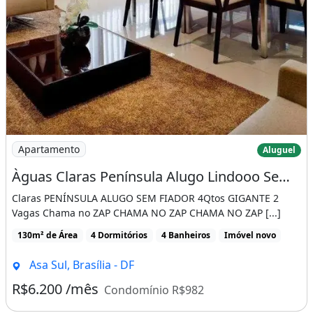
Imagem: Àguas Claras Península Alugo Lindooo Sem
Apartamento
Aluguel
Àguas Claras Península Alugo Lindooo Sem Fiador 4Qtos Gigante 2 Vagas Chama no Zap
Claras PENÍNSULA ALUGO SEM FIADOR 4Qtos GIGANTE 2
Vagas Chama no ZAP CHAMA NO ZAP CHAMA NO ZAP [...]
130m² de Área
4 Dormitórios
4 Banheiros
Imóvel novo
Asa Sul, Brasília - DF
R$6.200 /mês
Condomínio R$982