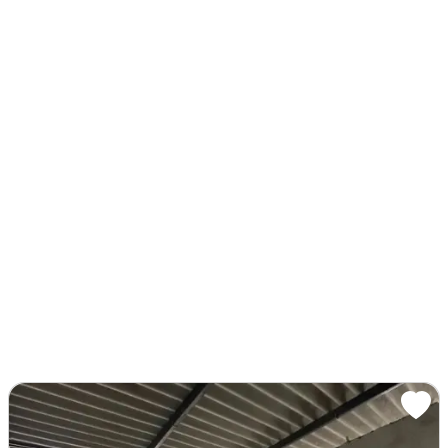
Sauna
Portaria 24H
Porcelanato
Última Reforma: 2026
Contrato De Exclusividade
Imóvel novo
Churrasqueira
Piscina
Varanda
Área de serviço