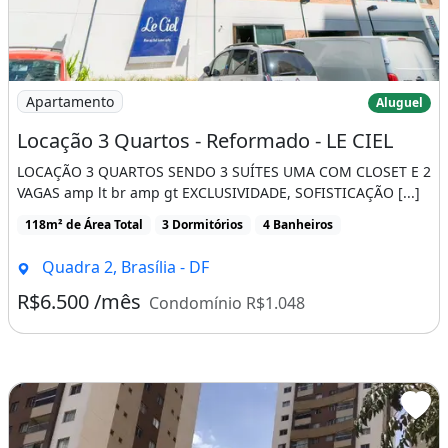
padarias, farmácias, escolas e muito mais.
LAZER PARA TODA A FAMÍLIA
Imagem: Locação 3 Quartos - Reformado - LE CIEL
- Piscina aquecida;
Apartamento
Aluguel
Locação 3 Quartos - Reformado - LE CIEL
- Academia moderna;
LOCAÇÃO 3 QUARTOS SENDO 3 SUÍTES UMA COM CLOSET E 2
- Dois salões de festas;
VAGAS amp lt br amp gt EXCLUSIVIDADE, SOFISTICAÇÃO [...]
- Quadra poliesportiva;
118m² de Área Total
3 Dormitórios
4 Banheiros
- Churrasqueiras;
Quadra 2, Brasília - DF
- Bicicletário;
R$6.500 /mês
Condomínio R$1.048
- Sauna, playground e ampla área verde;
- Sistema de câmeras para mais segurança.
Conforto, privacidade e bem-estar em um só
lugar!