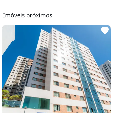
- Acabamentos em porcelanato e piso
flutuante;
Imóveis próximos
- Armários em todos os ambientes;
- 2 vagas de garagem soltas;
- Entradas social e de serviço.
LOCALIZAÇÃO EXCLUSIVA
Quadra 205
- Águas Claras
- Região 100% residencial;
- Perto do Metrô Águas Claras, Vereda da
Cruz e principais comércios;
- A poucos passos de supermercados,