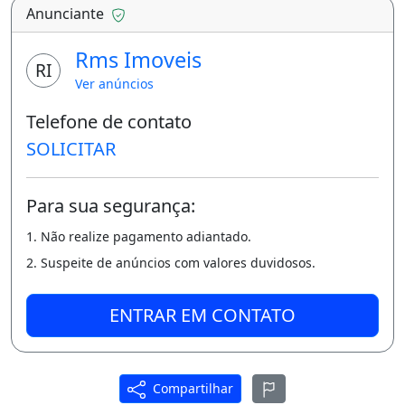
164m² bem distribuídos
Anunciante
- Sala espaçosa para 2 ambientes + varanda
Rms Imoveis
RI
estendida;
Ver anúncios
- 3 quartos, sendo 2 suítes com armários;
Telefone de contato
- Suíte master com varanda e
SOLICITAR
hidromassagem;
Para sua segurança:
- 1 quarto reversível (ideal para sala de TV ou
home office);
1. Não realize pagamento adiantado.
2. Suspeite de anúncios com valores duvidosos.
- Banheiro social;
- Cozinha planejada com armários;
ENTRAR EM CONTATO
- Área de serviço separada;
- DCE completo;
Compartilhar