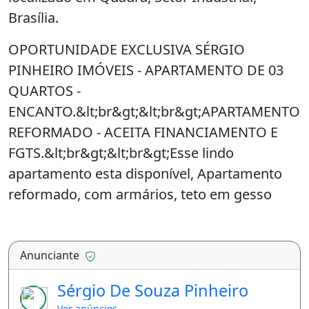
Brasília.
OPORTUNIDADE EXCLUSIVA SÉRGIO
PINHEIRO IMÓVEIS - APARTAMENTO DE 03
QUARTOS -
ENCANTO.&lt;br&gt;&lt;br&gt;APARTAMENTO
REFORMADO - ACEITA FINANCIAMENTO E
FGTS.&lt;br&gt;&lt;br&gt;Esse lindo
apartamento esta disponível, Apartamento
reformado, com armários, teto em gesso
rebaixado, projeto de iluminação, piso em
vinílico nas Salas, Hall, venha visitar e se
apaixonar, Não deixe essa oportunidade
Anunciante
passar.&lt;br&gt;.&lt;br&gt;Residencial
Sérgio De Souza Pinheiro
Encanto, vista para o lazer
Ver anúncios