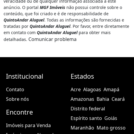
veracidade ou de qualquer informação associada a este
anúncio. O portal
MGF Imóveis
não possui controle sobre o
conteúdo, que foi criado e é de responsabilidade de
QuintoAndar Aluguel
. Todas as informações são fornecidas e
tratadas por
QuintoAndar Aluguel
. Por favor, entre diretamente
em contato com
QuintoAndar Aluguel
para obter mais
Comunicar problema
detalhadas.
Institucional
Estados
Contato
Acre
Alagoas
Amapá
Sobre nós
Amazonas
Bahia
Ceará
Distrito federal
Encontre
Espírito santo
Goiás
Imóveis para Venda
Maranhão
Mato grosso