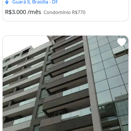
Guará Ii, Brasília - DF
R$3.000 /mês
Condomínio R$770