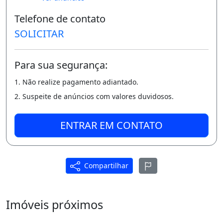
Entre em contato pelo formulário.
Telefone de contato
SOLICITAR
Você receberá uma mensagem por e-mail e
WhatsApp com os próximos passos.
Para sua segurança:
Seu imóvel sem burocracia
1. Não realize pagamento adiantado.
O QuintoAndar revolucionou o jeito de alugar
2. Suspeite de anúncios com valores duvidosos.
e comprar imóveis: rápido, fácil, online, sem
fiador e o melhor, sem burocracia.
ENTRAR EM CONTATO
Conheça esse e outros imóveis no site do
QuintoAndar. CRECI
Compartilhar
- DF 24729
Imóveis próximos