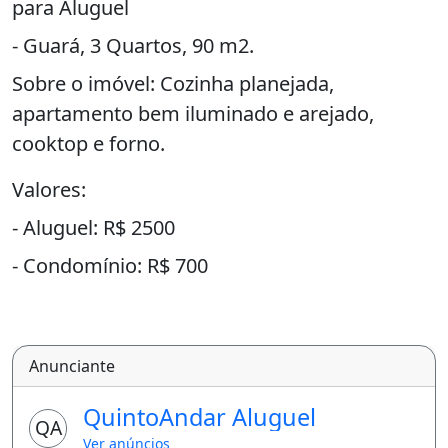
para Aluguel
- Guará, 3 Quartos, 90 m2.
Sobre o imóvel: Cozinha planejada,
apartamento bem iluminado e arejado,
cooktop e forno.
Valores:
- Aluguel: R$ 2500
- Condomínio: R$ 700
-
I
Anunciante
PTU: R$ 0
QuintoAndar Aluguel
QA
Que tal agendar uma visita?
Ver anúncios