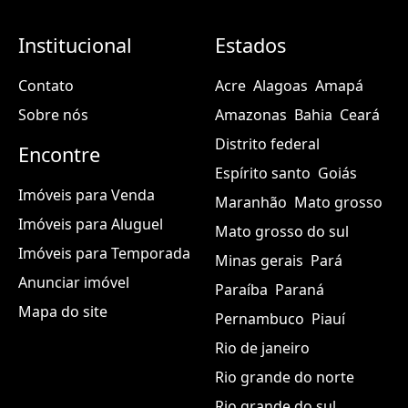
Institucional
Estados
Contato
Acre
Alagoas
Amapá
Sobre nós
Amazonas
Bahia
Ceará
Distrito federal
Encontre
Espírito santo
Goiás
Imóveis para Venda
Maranhão
Mato grosso
Imóveis para Aluguel
Mato grosso do sul
Imóveis para Temporada
Minas gerais
Pará
Anunciar imóvel
Paraíba
Paraná
Mapa do site
Pernambuco
Piauí
Rio de janeiro
Rio grande do norte
Rio grande do sul