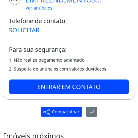
Farmácia, Shopping Center, Supermercado,
IMOBILIARIOS LTDA - ME
Ver anúncios
Bancos, Estação do Metrô,
Telefone de contato
Área de serviço
SOLICITAR
Para sua segurança:
1. Não realize pagamento adiantado.
2. Suspeite de anúncios com valores duvidosos.
ENTRAR EM CONTATO
Compartilhar
Imóveis próximos