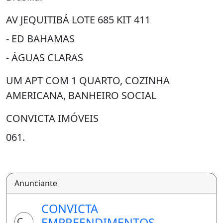
AV JEQUITIBÁ LOTE 685 KIT 411
- ED BAHAMAS
- ÁGUAS CLARAS
UM APT COM 1 QUARTO, COZINHA
AMERICANA, BANHEIRO SOCIAL
CONVICTA IMÓVEIS
061.
061.
- Cômodos: Área de Serviço, Cozinha,
Anunciante
Banheiro, Quarto, Sala,
CONVICTA
- Proximidades: Bares e Restaurantes, Escola,
CM
EMPREENDIMENTOS