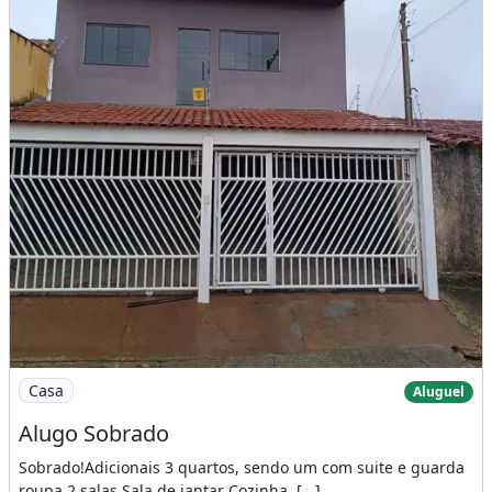
Imagem: Alugo Sobrado
Casa
Aluguel
Alugo Sobrado
Sobrado!Adicionais 3 quartos, sendo um com suite e guarda
roupa 2 salas Sala de jantar Cozinha, [...]