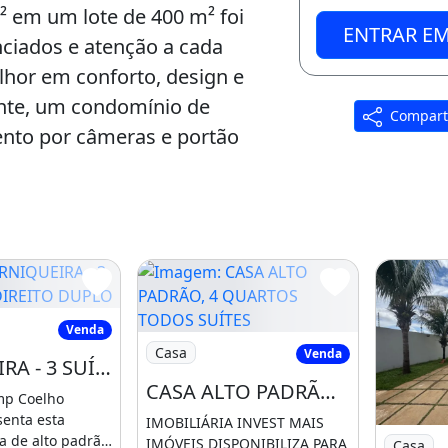
 em um lote de 400 m² foi
ENTRAR E
ciados e atenção a cada
lhor em conforto, design e
ante, um condomínio de
Compart
to por câmeras e portão
.
uminatti e Golight, sala de
radas e valorizadas por um
.
IQUEIRA - 3 SUÍTES - PÉ-DIREITO DUPLO
Venda
Imagem: CASA ALTO PADRÃO, 4 QUARTO
Casa
Venda
m closet, sendo a suíte
ARNIQUEIRA - 3 SUÍTES - PÉ-DIREITO DUPLO - PISCINA AQUECIDA - ALTO PADRÃO
CASA ALTO PADRÃO, 4 QUARTOS TODOS SUÍTES, LOTE 400M² - CONJUNTO 5, ARNIQUEIRAS
r: equipada com banheira de
mp Coelho
senta esta
o ducha Deca. Além disso, há
IMOBILIÁRIA INVEST MAIS
Imagem: 
a de alto padrão
IMÓVEIS DISPONIBILIZA PARA
Casa