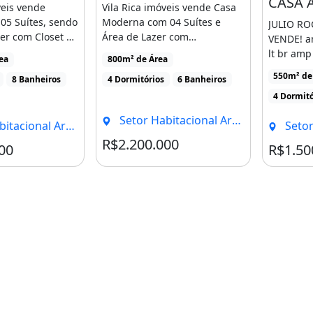
veis vende
Vila Rica imóveis vende Casa
05 Suítes, sendo
Moderna com 04 Suítes e
JULIO RO
e e de altíssima
er com Closet e
Área de Lazer com
VENDE! a
 Hidromassagem,
Churrasqueira, Piscina e [...]
lt br am
ea
800m² de Área
CASA ALT
550m² de 
8 Banheiros
4 Dormitórios
6 Banheiros
 em portas e janelas de toda
4 Dormitó
Setor Habitacional Arniqueira, Brasília - DF
 Arniqueira, Brasília - DF
Setor Habit
cabamento premium
R$2.200.000
Condomínio R$350
00
R$1.50
al
m chuveiros tipo ducha Deca
para energia solar
 Golight
mínio de padrão americano,