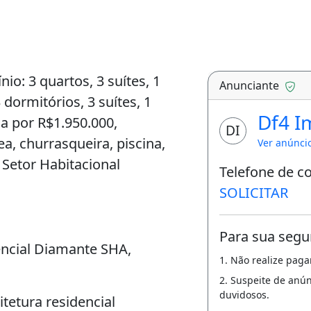
o: 3 quartos, 3 suítes, 1
Anunciante
 dormitórios, 3 suítes, 1
Df4 I
a por R$1.950.000,
DI
, churrasqueira, piscina,
Ver anúnci
 Setor Habitacional
Telefone de c
SOLICITAR
Para sua segu
encial Diamante SHA,
1. Não realize pag
2. Suspeite de anú
duvidosos.
tetura residencial