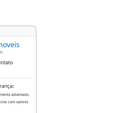
moveis
os
ontato
rança:
amento adiantado.
ncios com valores