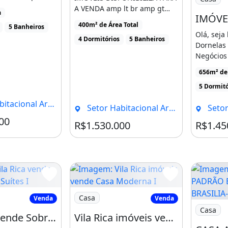
cial com acabamentos de
a, uma
A VENDA amp lt br amp gt
a
[...]
amp lt br amp gt Casa [...]
400m² de Área Total
5 Banheiros
Olá, seja
4 Dormitórios
5 Banheiros
 tipo exportação, marcenaria
Dornelas
 cumaru e cedrinho, que se
Negócios 
25.447.M
o sofisticação e aconchego.
656m² de 
Castro, [..
5 Dormitó
 Arniqueira, Brasília - DF
Setor Habitacional Arniqueira, Brasília - DF
Setor Habit
r:
00
Condomínio R$200
R$1.530.000
R$1.45
leta e churrasqueira em
o planejado
 4 vagas
Rica vende Sobrado I 05 Suítes I
Imagem: Vila Rica imóveis vende Casa M
Casa
Venda
Venda
Imagem: 
l
Casa
Vila Rica vende Sobrado I 05 Suítes I 01 Suíte Master com Closet e Banheira de
Vila Rica imóveis vende Casa Moderna I 04 Suítes I Área de Lazer com Churrasqueira I