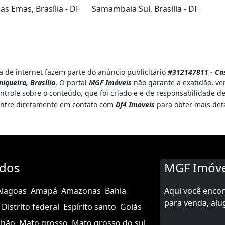
privacidade e baixo custo
s Emas, Brasília - DF
Samambaia Sul, Brasília - DF
 de internet fazem parte do anúncio publicitário
#312147811 - Cas
niqueira, Brasília
. O portal
MGF Imóveis
não garante a exatidão, ve
ntrole sobre o conteúdo, que foi criado e é de responsabilidade d
 53 A ? Brasília/DF ? CEP
, entre diretamente em contato com
Df4 Imoveis
para obter mais det
ados
MGF Imóve
Alagoas
Amapá
Amazonas
Bahia
Aqui você enco
para venda, alu
Distrito federal
Espírito santo
Goiás
nhão
Mato grosso
Mato grosso do sul
r com banheira e 2