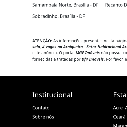
Condomínio americano: segurança, 
Samambaia Norte, Brasília - DF
Recanto Da
mensal
Sobradinho, Brasília - DF
Condições de Venda
Valor: R$ 1.950.000,00
ATENÇÃO:
As informações presentes nesta página
Condomínio: R$ 250,00
sala, 4 vagas na Arniqueira - Setor Habitacional Ar
este anúncio. O portal
MGF Imóveis
não possui co
Localização: SHA Conjunto 4 Chácara
fornecidas e tratadas por
Df4 Imoveis
. Por favor
71994-200
---
Wendel de Sá
Institucional
Est
WhatsApp: (61) 9.8332-8681
Contato
Acre
Resumindo
Sobre nós
Ceará
Mara
Casa de 370 m² com 3 suítes (maste