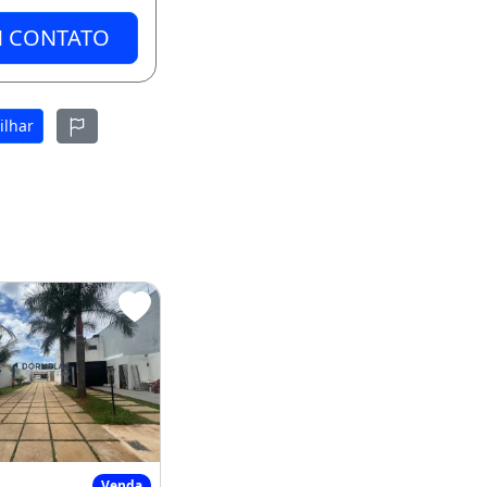
M CONTATO
ilhar
S TODOS SUÍTES
IMÓVEL VERSÁTIL COMERCIAL E RESIDENCIAL
Venda