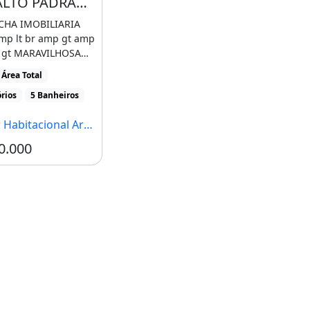
CASA ALTO PADRÃO EM ARNIQUEIRAS, BRASILIA-DF!
CHA IMOBILIARIA
mp lt br amp gt amp
p gt MARAVILHOSA
O PADRÃO EM [...]
Área Total
rios
5 Banheiros
acional Arniqueira, Brasília - DF
0.000