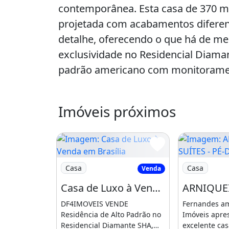
contemporânea. Esta casa de 370 m²
projetada com acabamentos diferen
detalhe, oferecendo o que há de me
exclusividade no Residencial Diam
padrão americano com monitoramen
eletrônico com abertura pelo celular
Ambientes Internos
Imóveis próximos
Hall de entrada com iluminação by L
estar e sala de jantar amplas, integ
porcelanato 120x120 de alto padrão
Imagem: Casa de Luxo à Venda em Brasília
Imagem: ARN
Casa
Casa
Venda
A casa conta com 3 suítes, todas co
Casa de Luxo à Venda em Brasília
master um verdadeiro spa particula
DF4IMOVEIS VENDE
Fernandes a
Residência de Alto Padrão no
Imóveis apre
hidromassagem e dois chuveiros tip
Residencial Diamante SHA,
excelente cas