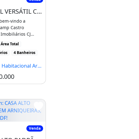
IMÓVEL VERSÁTIL COMERCIAL E RESIDENCIAL JÁ ESCRITURADO, LOJA NA FRENTE E CASA NOS
 bem-vindo a
 amp Castro
Imobiliários CJ
e chamo Carlos
Área Total
.]
rios
4 Banheiros
acional Arniqueira, Brasília - DF
0.000
oderna I
CASA ALTO PADRÃO EM ARNIQUEIRAS, BRASILIA-DF!
Venda