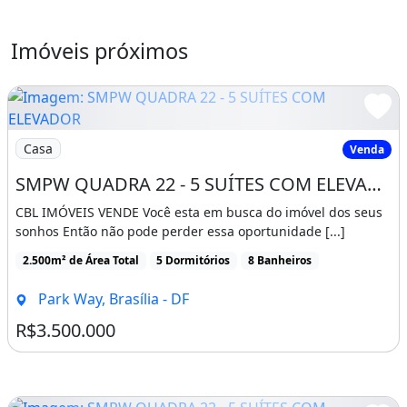
piscina com ofurô e sauna panorâmica com
spa, espaço para horta já montado e pomar
Imóveis próximos
com vários tipos de frutas. Excelente
condomínio fechado com rua ampla e total
segurança.
Imagem: SMPW QUADRA 22 - 5 SUÍTES COM ELEVADOR
Casa
Venda
Agende sua visita com Simone Coelho (61)
SMPW QUADRA 22 - 5 SUÍTES COM ELEVADOR HABITE-SE TERRENO 2500M2
99988-2668 - (CRECI: 13.374)
CBL IMÓVEIS VENDE Você esta em busca do imóvel dos seus
Veja mais opções: fernandesecoelho.com.br
sonhos Então não pode perder essa oportunidade [...]
2.500m² de Área Total
5 Dormitórios
8 Banheiros
CRECI: 25.533
Park Way, Brasília - DF
Instagram: @fernandesecoelho
R$3.500.000
Características da casa:
Piscina