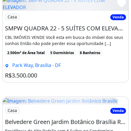
Churrasqueira
Jardim
Imagem: SMPW QUADRA 22 - 5 SUÍTES COM ELEVADOR
Casa
Venda
Varanda
Academia
SMPW QUADRA 22 - 5 SUÍTES COM ELEVADOR HABITE-SE TERRENO 2500M2
Sauna
CBL IMÓVEIS VENDE Você esta em busca do imóvel dos seus
sonhos Então não pode perder essa oportunidade [...]
Lavabo
Despensa
2.500m² de Área Total
5 Dormitórios
8 Banheiros
Aceita Financiamento
Park Way, Brasília - DF
Spa
R$3.500.000
Porcelanato
Última Reforma: 2016
Quantidade De Andares: 2
Imagem: Belvedere Green Jardim Botânico Brasília
Casa
Venda
Ar-condicionado
Churrasqueira
Guarda roupa
Piscina
Varanda
Belvedere Green Jardim Botânico Brasília Residência de Alto Padrão com 6 Suítes por
Área de serviço
Residência de Alto Padrão com 6 Suítes no Condomínio