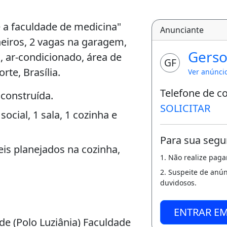
e a faculdade de medicina"
Anunciante
heiros, 2 vagas na garagem,
Gerso
, ar-condicionado, área de
GF
rte, Brasília.
Ver anúnci
Telefone de c
 construída.
SOLICITAR
social, 1 sala, 1 cozinha e
Para sua segu
is planejados na cozinha,
1. Não realize pag
2. Suspeite de anú
duvidosos.
ENTRAR E
de (Polo Luziânia) Faculdade