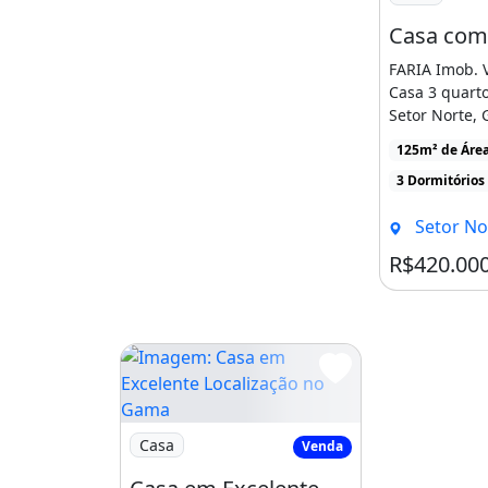
FARIA Imob. 
Casa 3 quarto
Setor Norte,
DFCA0174CAR
125m² de Áre
[...]
3 Dormitórios
Setor Nort
R$420.00
Imagem: Casa em Excelente Localização no
Casa
Venda