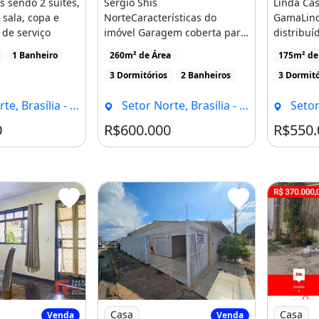
 sendo 2 suítes,
Sergio Shis
Linda Cas
 sala, copa e
NorteCaracterísticas do
GamaLind
 de serviço
imóvel Garagem coberta para
distribuí
3 a 4 carrosSala ampla
oferecer 
1 Banheiro
260m² de Área
175m² de
integrada à [...]
praticidad
3 Dormitórios
2 Banheiros
3 Dormitó
e, Brasília - DF
Setor Norte, Brasília - DF
Setor 
0
R$600.000
R$550.
 com 3 Quartos Sendo 1 Suíte À Venda
Imagem: Casa 3 Quartos, Suite Laje !
Imagem: L
Casa
Casa
Venda
Venda