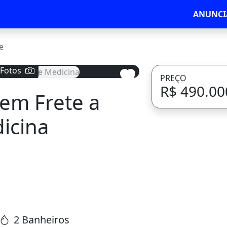
ANUNCI
e
 Fotos
PREÇO
R$ 490.00
 em Frete a
Avançar
icina
2 Banheiros