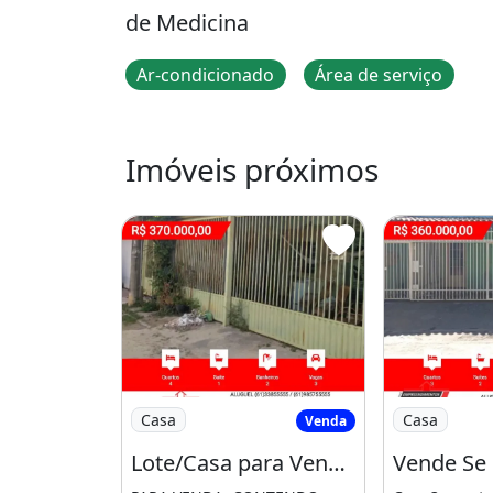
de Medicina
Ar-condicionado
Área de serviço
Imóveis próximos
Imagem: Lote/Casa para Venda - Setor Nort
Imagem: Vend
Casa
Casa
Venda
Lote/Casa para Venda - Setor Norte, Gama Df