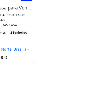
Lote/Casa para Venda - Setor Norte, Gama Df
NDA, CONTENDO
SAS
ÍDAS.CASA
 4 quartos, sendo 1
rios
2 Banheiros
cozinha1 banheiro
Norte, Brasília - DF
000