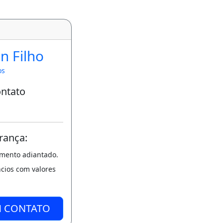
n Filho
os
ontato
rança:
amento adiantado.
ncios com valores
M CONTATO