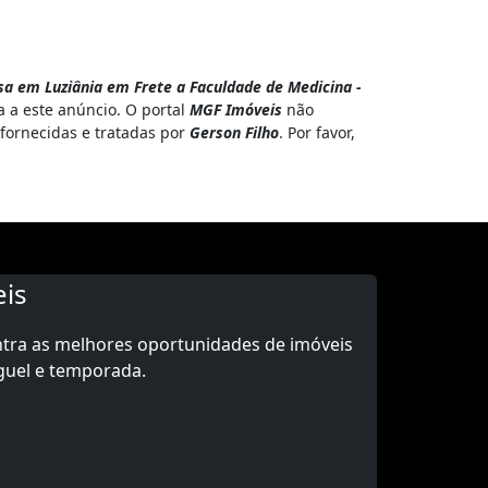
a em Luziânia em Frete a Faculdade de Medicina -
 a este anúncio. O portal
MGF Imóveis
não
 fornecidas e tratadas por
Gerson Filho
. Por favor,
is
ntra as melhores oportunidades de imóveis
guel e temporada.