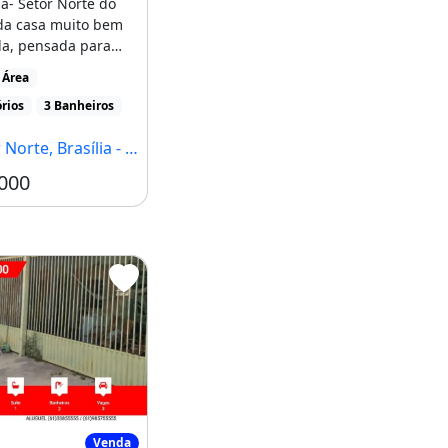
a- Setor Norte do
a casa muito bem
da, pensada para
conforto e
 Área
e [...]
rios
3 Banheiros
Norte, Brasília - DF
000
ote/Casa para Venda - Setor Norte, Gama
Venda