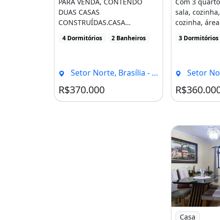
PARA VENDA, CONTENDO
Com 3 quartos
DUAS CASAS
sala, cozinha,
CONSTRUÍDAS.CASA
cozinha, área
DAFRENTE 4 quartos, sendo 1
4 Dormitórios
2 Banheiros
3 Dormitórios
suítesalacozinha1 banheiro
[...]
Setor Norte, Brasília - DF
Setor Nort
R$370.000
R$360.00
Imagem: Casa
Casa