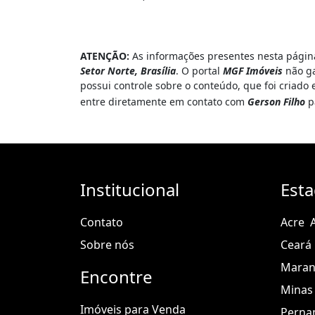
ATENÇÃO:
As informações presentes nesta página
Setor Norte, Brasília
. O portal
MGF Imóveis
não ga
possui controle sobre o conteúdo, que foi criado
entre diretamente em contato com
Gerson Filho
p
Institucional
Est
Contato
Acre
Sobre nós
Ceará
Mara
Encontre
Minas 
Imóveis para Venda
Perna