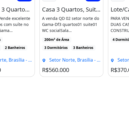
Casa com 3 Quartos Sendo 1 Suíte À Venda, 125 M² por R$ 420.000 - Setor Norte - Gama/Df
Casa 3 Quartos, Suite Laje !
Vende excelente
A venda QD 02 setor norte do
PARA VE
s com suíte no
Gama-Df3 quartos01 suite01
DUAS CA
 Gama
WC socialSala
CONSTRU
ACTERÍSTICAS
amplaCopaCozinha com
DAFRENTE
a
200m² de Área
4 Dormitó
armáriosna [...]
suítesala
2 Banheiros
3 Dormitórios
3 Banheiros
[...]
e, Brasília - DF
Setor Norte, Brasília - DF
Setor 
0
R$560.000
R$370.
 Gama