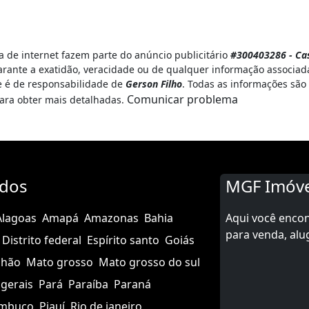
 de internet fazem parte do anúncio publicitário
#300403286 - Cas
rante a exatidão, veracidade ou de qualquer informação associada
 e é de responsabilidade de
Gerson Filho
. Todas as informações são
Comunicar problema
ara obter mais detalhadas.
ados
MGF Imóve
Alagoas
Amapá
Amazonas
Bahia
Aqui você enco
para venda, alu
Distrito federal
Espírito santo
Goiás
nhão
Mato grosso
Mato grosso do sul
gerais
Pará
Paraíba
Paraná
mbuco
Piauí
Rio de janeiro