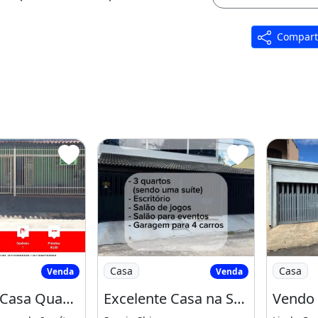
Compart
e, Gama
e Se Casa Quadra 1 Conjunto C Setor
Imagem: Excelente Casa na Shis Norte a
Imagem: 
Casa
Casa
Venda
Venda
Vende Se Casa Quadra 1 Conjunto C Setor Norte
Excelente Casa na Shis Norte a Venda