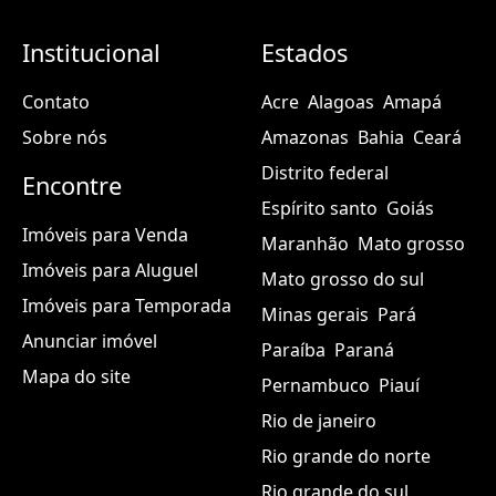
Institucional
Estados
Contato
Acre
Alagoas
Amapá
Sobre nós
Amazonas
Bahia
Ceará
Distrito federal
Encontre
Espírito santo
Goiás
Imóveis para Venda
Maranhão
Mato grosso
Imóveis para Aluguel
Mato grosso do sul
Imóveis para Temporada
Minas gerais
Pará
Anunciar imóvel
Paraíba
Paraná
Mapa do site
Pernambuco
Piauí
Rio de janeiro
Rio grande do norte
Rio grande do sul