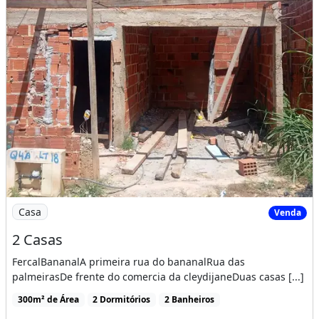
Imagem: 2 Casas
Casa
Venda
2 Casas
FercalBananalA primeira rua do bananalRua das
palmeirasDe frente do comercia da cleydijaneDuas casas [...]
300m² de Área
2 Dormitórios
2 Banheiros