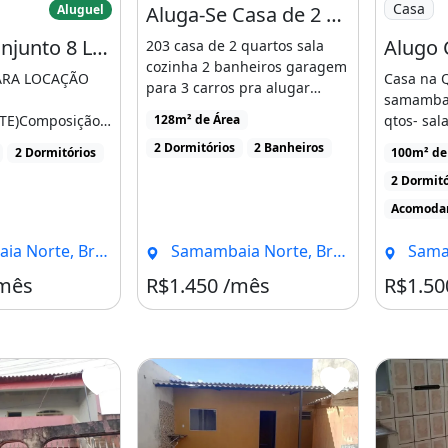
Casa
Aluguel
Aluga-Se Casa de 2 Quartos Sala Cozinha 2 Banheiros Garagem para 3 Carros
Qr 407 Conjunto 8 Lote 12
203 casa de 2 quartos sala
cozinha 2 banheiros garagem
ARA LOCAÇÃO
Casa na 
para 3 carros pra alugar
samambai
comprovar renda exige [...]
E)Composição
qtos- sal
128m² de Área
pra 3 car
2 Dormitórios
2 Banheiros
2 Dormitórios
100m² de
ozinhaBanheiro
lote. [...]
2 Dormitó
]
Acomodam
rte, Brasília - DF
Samambaia Norte, Brasília - DF
Samamba
/mês
R$1.450 /mês
R$1.50