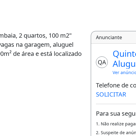
mbaia, 2 quartos, 100 m2"
Anunciante
 vagas na garagem, aluguel
Quint
0m² de área e está localizado
Alugu
QA
Ver anúnci
Telefone de c
SOLICITAR
Para sua segu
1. Não realize pag
2. Suspeite de anú