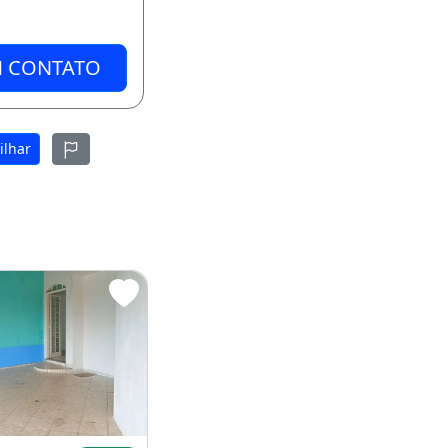
M CONTATO
ilhar
a Cozinha
Alugo Casa na Qr 401 de Samambaia