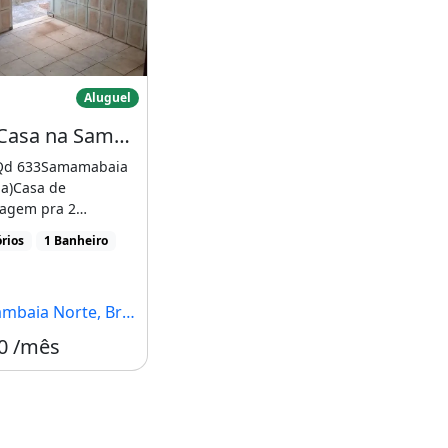
onjunto 03
Alugo Casa na Samambaia Norte Qd 633
Aluguel
Alugo Casa na Samambaia Norte Qd 633
Qd 633Samamabaia
ha)Casa de
agem pra 2
inha no loteÁgua e
rios
1 Banheiro
dualAceito [...]
ia Norte, Brasília - DF
0 /mês