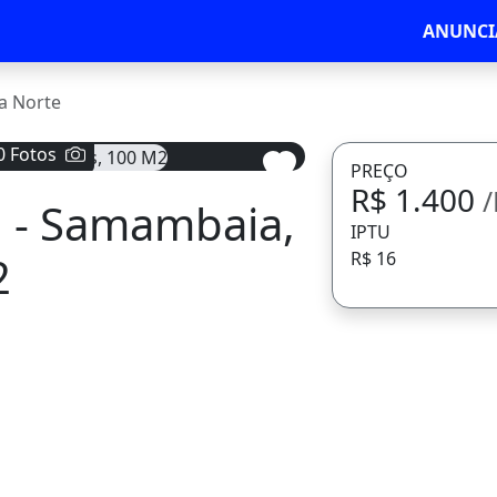
ANUNCI
a Norte
0 Fotos
PREÇO
R$ 1.400
l - Samambaia,
Avançar
IPTU
2
R$ 16