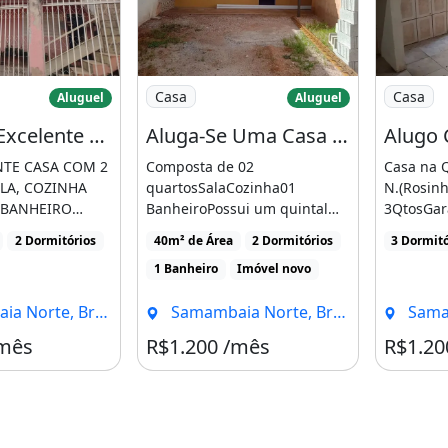
a-Se Excelente Casa com 2 Quartos na
Imagem: Aluga-Se Uma Casa na Qr 203 C
Imagem: 
Casa
Casa
Aluguel
Aluguel
Aluga-Se Excelente Casa com 2 Quartos na Qr 409 Conj 6 de Samambaia Norte
Aluga-Se Uma Casa na Qr 203 Conjunto 03 Samambaia Norte
TE CASA COM 2
Composta de 02
Casa na 
LA, COZINHA
quartosSalaCozinha01
N.(Rosin
 BANHEIRO
BanheiroPossui um quintal
3QtosGar
 DE SERVIÇO,
grande na frenteCasa nunca
carrosSoz
2 Dormitórios
40m² de Área
2 Dormitórios
3 Dormitó
O [...]
habitadaOBS [...]
luz indivi
1 Banheiro
Imóvel novo
rte, Brasília - DF
Samambaia Norte, Brasília - DF
Samamba
/mês
R$1.200 /mês
R$1.20