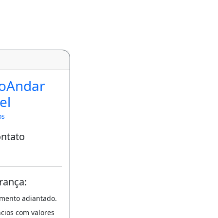
oAndar
el
os
ontato
rança:
amento adiantado.
ncios com valores