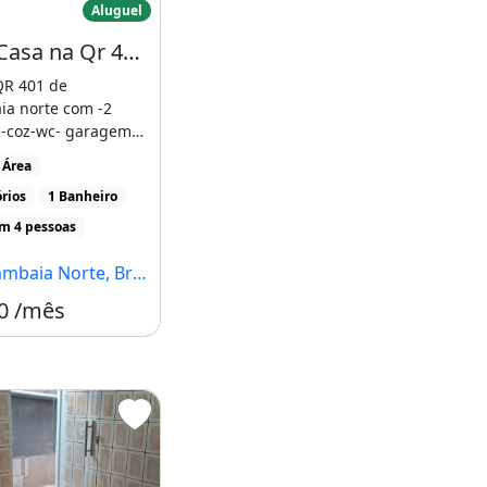
Aluguel
Alugo Casa na Qr 401 de Samambaia
QR 401 de
a norte com -2
a-coz-wc- garagem
rosNão é sozinha no
 Área
rios
1 Banheiro
 4 pessoas
ia Norte, Brasília - DF
0 /mês