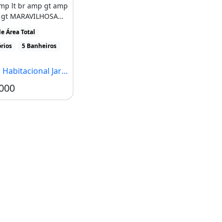
mp lt br amp gt amp
p gt MARAVILHOSA
FORMADA COM
e Área Total
DAMENTE [...]
rios
5 Banheiros
cional Jardim Botânico, Brasília - DF
000