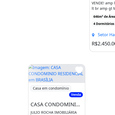
VENDE! amp l
lt br amp gt
CASA NO CO
646m² de Área
MANSÕES [...
4 Dormitórios
Setor Habitacional J
R$2.450.0
Imagem: CASA CONDOMINIO RESIDENCIAL e
Casa em condomínio
Venda
CASA CONDOMINIO RESIDENCIAL em BRASÍLIA - DF, SETOR HABITACIONAL JARDIM BOTÂNICO
JULIO ROCHA IMOBILIÁRIA