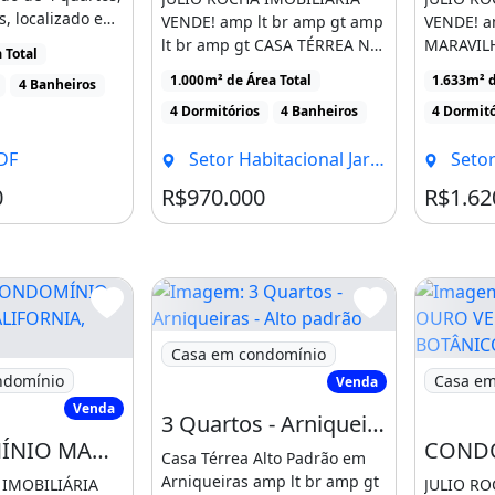
s, localizado em
VENDE! amp lt br amp gt amp
VENDE! a
res [...]
lt br amp gt CASA TÉRREA NO
MARAVIL
 Total
CONDOMÍNIO BELVEDERE [...]
CONDOMÍ
1.000m² de Área Total
1.633m² d
4 Banheiros
SERRA, À [
4 Dormitórios
4 Banheiros
4 Dormitó
 DF
Setor Habitacional Jardim Botânico, Brasília - DF
Setor Habita
0
R$970.000
R$1.62
Imagem: 3 Quartos - Arniqueiras - Alto 
Casa em condomínio
NDOMÍNIO MANSÕES CALIFORNIA, JARDIM
Imagem: 
ndomínio
Casa em
Venda
Venda
3 Quartos - Arniqueiras - Alto padrão
CONDOMÍNIO MANSÕES CALIFORNIA, JARDIM BOTÂNICO-DF! ACEITA FINANCIAMENTO!
Casa Térrea Alto Padrão em
Arniqueiras amp lt br amp gt
 IMOBILIÁRIA
JULIO RO