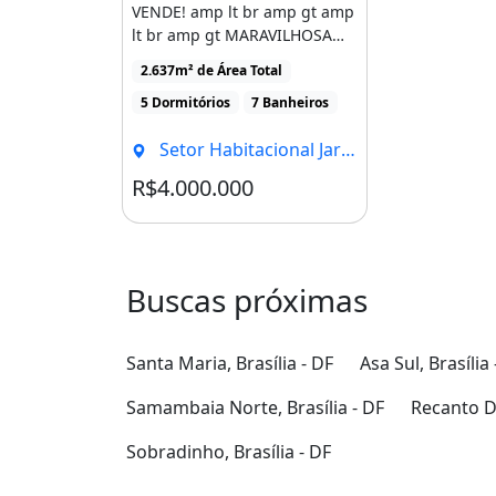
VENDE! amp lt br amp gt amp
lt br amp gt MARAVILHOSA
CASA NO CONDOMÍNIO
2.637m² de Área Total
ESTÂNCIA [...]
5 Dormitórios
7 Banheiros
Setor Habitacional Jardim Botânico, Brasília - DF
R$4.000.000
Condomínio R$975
Buscas próximas
Santa Maria, Brasília - DF
Asa Sul, Brasília 
Samambaia Norte, Brasília - DF
Recanto Da
Sobradinho, Brasília - DF