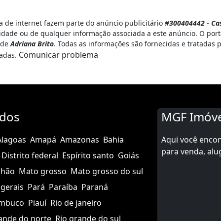
 de internet fazem parte do anúncio publicitário
#300404442 - Casa
idade ou de qualquer informação associada a este anúncio. O por
e de
Adriana Brito
. Todas as informações são fornecidas e tratadas 
Comunicar problema
hadas.
ados
MGF Imóve
Alagoas
Amapá
Amazonas
Bahia
Aqui você enco
para venda, alu
Distrito federal
Espírito santo
Goiás
nhão
Mato grosso
Mato grosso do sul
gerais
Pará
Paraíba
Paraná
mbuco
Piauí
Rio de janeiro
ande do norte
Rio grande do sul