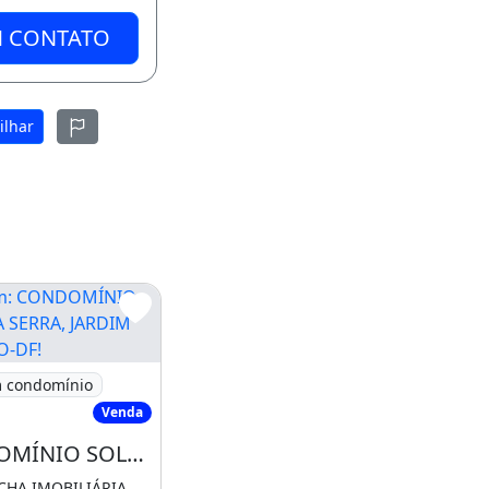
M CONTATO
ilhar
 BELVEDERE GREEN!
CONDOMÍNIO SOLAR DA SERRA, JARDIM BOTÂNICO-DF!
 condomínio
Venda
CONDOMÍNIO SOLAR DA SERRA, JARDIM BOTÂNICO-DF!
CHA IMOBILIÁRIA