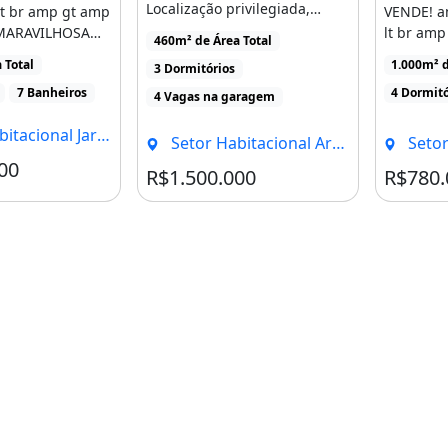
Localização privilegiada,
t br amp gt amp
VENDE! a
próxima à [...]
 MARAVILHOSA
lt br am
460m² de Área Total
NDOMÍNIO
CASA RE
 Total
1.000m² d
3 Dormitórios
]
APROXIMA
7 Banheiros
4 Dormitó
4 Vagas na garagem
ardim Botânico, Brasília - DF
Setor Habitacional Arniqueira, Brasília - DF
Setor Habita
00
Condomínio R$574
R$1.500.000
R$780.
m BRASÍLIA