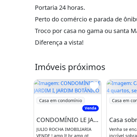
Portaria 24 horas.
Perto do comércio e parada de ônib
Troco por casa no gama ou santa Ma
Diferença a vista!
Varanda
Imóveis próximos
Imagem: CONDOMÍNIO LE JARDIM I, JARDI
Imagem: Casa
Casa em condomínio
Casa em co
Venda
CONDOMÍNIO LE JARDIM I, JARDIM BOTÂNICO, BRASÍLIA - DF
JULIO ROCHA IMOBILIARIA
Venha se enc
VENDE ! amp lt br amp gt
incrível sobr