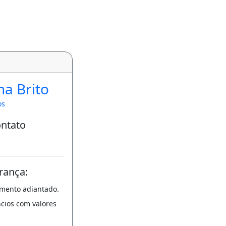
na Brito
os
ontato
rança:
amento adiantado.
ncios com valores