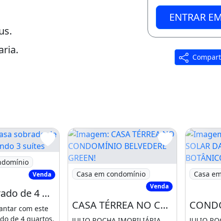
ENTRAR E
us.
ria.
Compart
M BOTÂNICO
 sobrado de 4 quartos, sendo 3 suítes
ndomínio
Imagem: CASA TÉRREA NO CONDOMÍNIO
Imagem: 
Casa em condomínio
Casa em
Venda
Venda
Casa sobrado de 4 quartos, sendo 3 suítes c/Piscina
CASA TÉRREA NO CONDOMÍNIO BELVEDERE GREEN!
antar com este
ado de 4 quartos,
JULIO ROCHA IMOBILIÁRIA
JULIO RO