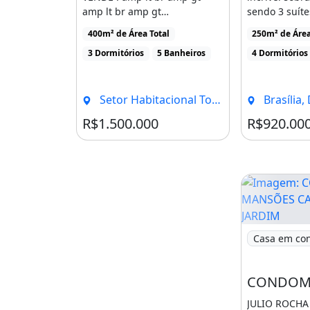
amp lt br amp gt
sendo 3 suíte
MARAVILHOSA CASA TÉRREA
uma das melho
400m² de Área Total
250m² de Área
NO CONDOMÍNIO [...]
3 Dormitórios
5 Banheiros
4 Dormitórios
Setor Habitacional Tororo, Brasília - DF
Brasília,
R$1.500.000
R$920.00
Imagem: CO
Casa em co
JULIO ROCHA