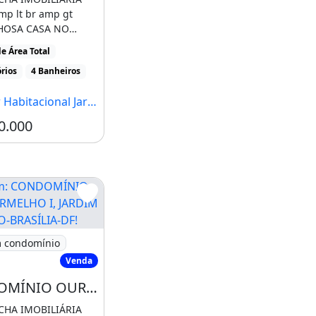
mp lt br amp gt
HOSA CASA NO
NIO SOLAR DA
e Área Total
...]
rios
4 Banheiros
cional Jardim Botânico, Brasília - DF
0.000
padrão
CONDOMÍNIO OURO VERMELHO I, JARDIM BOTÂNICO-BRASÍ
 condomínio
Venda
CONDOMÍNIO OURO VERMELHO I, JARDIM BOTÂNICO-BRASÍLIA-DF!
CHA IMOBILIÁRIA