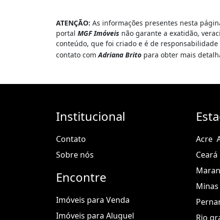
ATENÇÃO:
As informações presentes nesta página
portal
MGF Imóveis
não garante a exatidão, verac
conteúdo, que foi criado e é de responsabilidad
contato com
Adriana Brito
para obter mais detal
Institucional
Est
Contato
Acre
Sobre nós
Ceará
Mara
Encontre
Minas 
Imóveis para Venda
Perna
Imóveis para Aluguel
Rio gr