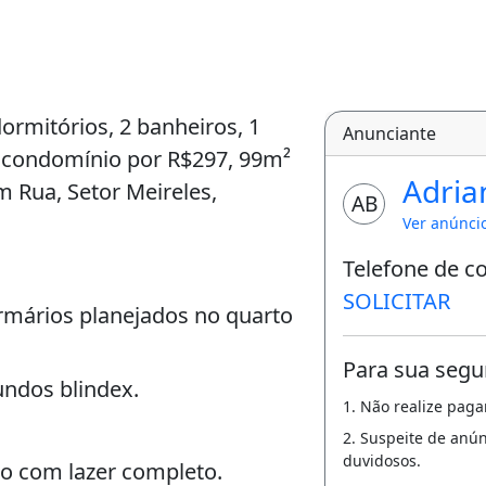
dormitórios, 2 banheiros, 1
Anunciante
 condomínio por R$297, 99m²
Adria
m Rua, Setor Meireles,
AB
Ver anúnci
Telefone de c
SOLICITAR
armários planejados no quarto
Para sua segu
undos blindex.
1. Não realize pag
2. Suspeite de anú
duvidosos.
o com lazer completo.