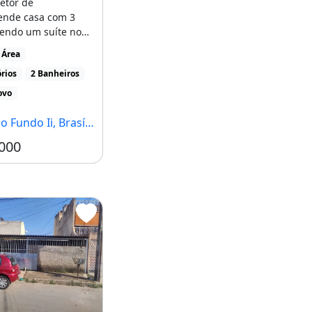
retor de
ende casa com 3
sendo um suíte no
undo
 Área
ísticas [...]
rios
2 Banheiros
ovo
Fundo Ii, Brasília - DF
000