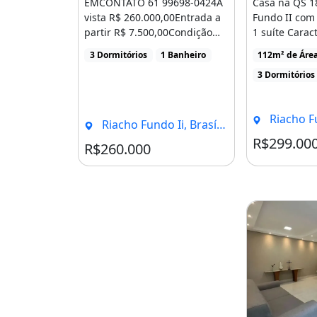
EMCONTATO 61 99698-0424A
Casa na QS 1
Sem custo para análise
vista R$ 260.000,00Entrada a
Fundo II com
partir R$ 7.500,00Condição
1 suíte Carac
Aprovação super rápida.
especial para [...]
3 quartos [...]
3 Dormitórios
1 Banheiro
112m² de Áre
Parcelas no boleto do banco do Bras
3 Dormitórios
Gabriela 61 99323-2696
Riacho Fundo
Riacho Fundo Ii, Brasília - DF
Deixa seu número no chat que te li
R$299.00
R$260.000
Varanda
Área de serviço