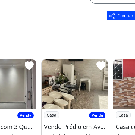
Compart
 (Parcelada
 Casa com 3 Quartos Sendo 1 Suíte na
Imagem: Vendo Prédio em Avenida Comer
Imagem: 
Casa
Casa
Venda
Venda
Na - Casa com 3 Quartos Sendo 1 Suíte na Qs 18 do Riacho Fundo II
Vendo Prédio em Avenida Comercial - Qn 18, Riacho Fundo II