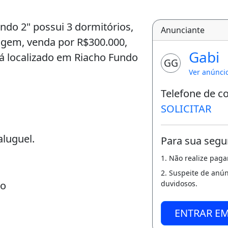
ndo 2" possui 3 dormitórios,
Anunciante
ragem, venda por R$300.000,
Gabi
tá localizado em Riacho Fundo
GG
Ver anúnci
Telefone de c
SOLICITAR
luguel.
Para sua segu
1. Não realize pag
2. Suspeite de anú
go
duvidosos.
ENTRAR E