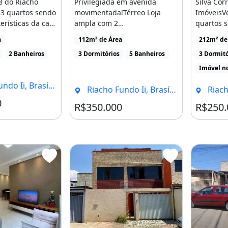
8 do Riacho
Privilegiada em avenida
Silva Cor
 3 quartos sendo
movimentada!Térreo Loja
ImóveisV
terísticas da casa
ampla com 2
quartos 
banheirosGaragemAndar
Riacho F
a
112m² de Área
212m² de
Superior Apartamento [...]
IICaracter
il.
2 Banheiros
3 Dormitórios
5 Banheiros
3 Dormitó
Imóvel n
 Ii, Brasília - DF
Riacho Fundo Ii, Brasília - DF
Riacho 
go
0
Condomínio R$1
R$350.000
R$250.