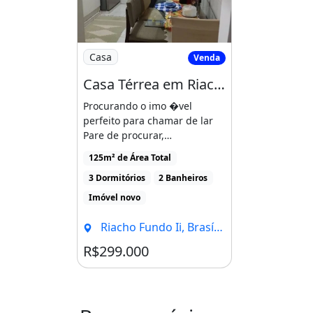
Imagem: Casa Térrea em Riacho Fundo Ii, Bra
Casa
Venda
Casa Térrea em Riacho Fundo Ii, Brasília/Df
Procurando o imo �vel
perfeito para chamar de lar
Pare de procurar,
encontramos a casa te �rrea
125m² de Área Total
dos [...]
3 Dormitórios
2 Banheiros
Imóvel novo
Riacho Fundo Ii, Brasília - DF
R$299.000