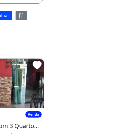
ilhar
cial - Qn
Casa com 3 Quartos no Riacho Fundo II
Venda
Casa com 3 Quartos no Riacho Fundo II