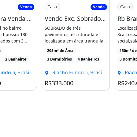
vel para Venda Possui 130 Metros Quadrados
Imagem: Vendo Exc. Sobrado Escriturad
Imagem: 
Casa
Casa
Venda
Venda
Imóvel para Venda Possui 130 Metros Quadrados com 3 Quartos em Riacho Fundo II
Vendo Exc. Sobrado Escriturado Qs 14 com 03 Quartos no Riacho Fundo II
 no bairro
SOBRADO de três
Localizaçã
II possui 130
pavimentos, escriturada e
3carros,s
rados com 3
localizada em área tranquila
social,sal
2 suites e [...]
e próxima ao comércio local,
conzinha,
a
205m² de Área
150m² de
[...]
ventilação,
2 Banheiros
3 Dormitórios
4 Banheiros
3 Dormitó
 Ii, Brasília - DF
Riacho Fundo Ii, Brasília - DF
Riacho 
0
R$333.000
R$240.