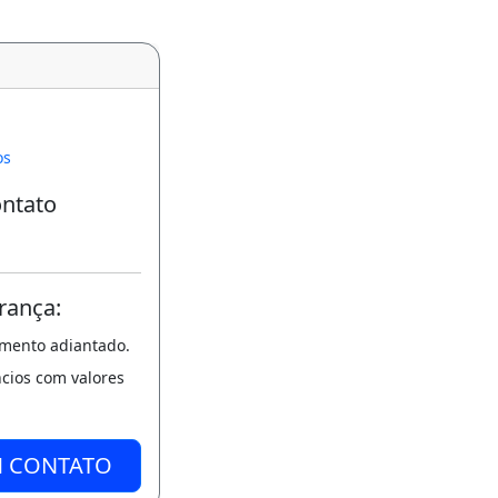
os
ontato
rança:
amento adiantado.
ncios com valores
M CONTATO