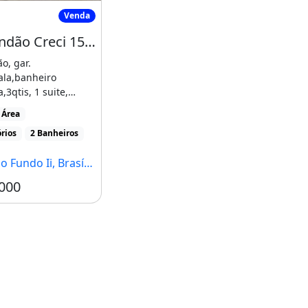
o Qs 14 com
Rb Brandão Creci 15635 8A Reguao Df Vd
Venda
Rb Brandão Creci 15635 8A Reguao Df Vd, R.fii, Qn 12A Otima
o, gar.
ala,banheiro
a,3qtis, 1 suite,
área de serviço,
 Área
 [...]
rios
2 Banheiros
Fundo Ii, Brasília - DF
000