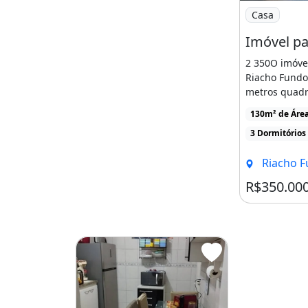
Imagem: Imó
Casa
2 350O imóvel
Riacho Fundo 
metros quad
quartos sendo 
130m² de Áre
3 Dormitórios
Riacho Fundo
R$350.00