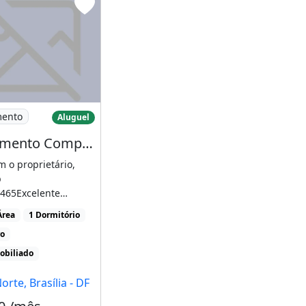
 27 Metros Quadrados
Apartamento Completo
mento
Aluguel
Apartamento Completo
m o proprietário,
p
465Excelente
ão, apartamento todo
Área
1 Dormitório
[...]
ro
obiliado
orte, Brasília - DF