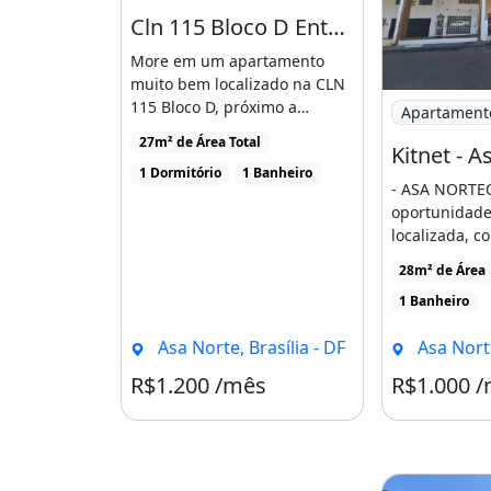
CRECI/DF 11.855
Cln 115 Bloco D Entr 50 Kit 204 - Lateral Vista Área Verde - Próxima Unb - Imperdivel
More em um apartamento
Ar-condicionado
muito bem localizado na CLN
Imagem: Kitn
115 Bloco D, próximo a
Apartament
diversos pontos estratégicos
27m² de Área Total
Kitnet - A
[...]
1 Dormitório
1 Banheiro
- ASA NORTE
oportunidade
localizada, co
comércios, tr
28m² de Área
[...]
1 Banheiro
Asa Norte, Brasília - DF
Asa Norte
R$1.200 /mês
R$1.000 
Condomínio R$393