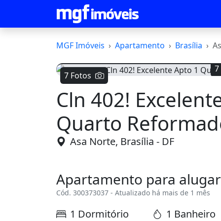
MGF Imóveis
Apartamento
Brasília
As
7
7 Fotos
Cln 402! Excelent
Voltar
Quarto Reformado
Asa Norte, Brasília - DF
Apartamento para alugar
Cód. 300373037 - Atualizado há mais de 1 mês
1 Dormitório
1 Banheiro