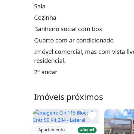
Sala
Cozinha
Banheiro social com box
Quarto com ar condicionado
Imóvel comercial, mas com vista liv
residencial.
2º andar
Agende sua visita:
Imóveis próximos
Jefferson Ferreira
G
ESTOR IMOBILIÁRIO: 9.8565_4795/
Imagem: Cln 115 Bloco D Entr 50 Kit 204 - Lat
Apartamento
Aluguel