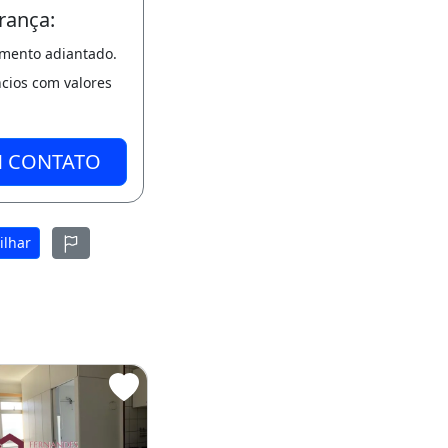
rança:
amento adiantado.
ncios com valores
M CONTATO
ilhar