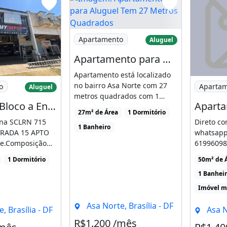
Imagem: Apartamento para Aluguel Tem
Apartamento
Aluguel
Apartamento para Aluguel Tem 27 Metros Quadrados com 1 Quarto em Asa Norte - Brasília
Apartamento está localizado
n 715 Bloco a Entrada 15 Apto 202
Imagem: 
no bairro Asa Norte com 27
o
Aparta
Aluguel
metros quadrados com 1
Sclrn 715 Bloco a Entrada 15 Apto 202
quarto e 1 banheiroPossui [...]
27m² de Área
1 Dormitório
 na SCLRN 715
Direto co
1 Banheiro
RADA 15 APTO
whatsap
te.Composição
61996098
com
localizaç
1 Dormitório
50m² de 
a [...]
mobiliado 
1 Banhei
Imóvel m
Asa Norte, Brasília - DF
, Brasília - DF
Asa N
R$1.200 /mês
Condomínio R$406