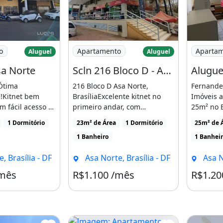
et - Asa Norte
Imagem: Scln 216 Bloco D - Apartamento
Imagem: A
o
Apartamento
Aparta
Aluguel
Aluguel
sa Norte
Scln 216 Bloco D - Apartamento 01 Quarto
Ótima
216 Bloco D Asa Norte,
Fernande
!Kitnet bem
BrasíliaExcelente kitnet no
Imóveis a
m fácil acesso a
primeiro andar, com
25m² no E
ansporte público
ambientes bem distribuídos
localizado 
1 Dormitório
23m² de Área
1 Dormitório
25m² de 
[...]
1 Banheiro
1 Banhei
, Brasília - DF
Asa Norte, Brasília - DF
Asa N
/mês
R$1.100 /mês
R$1.20
Condomínio R$100
Condomínio R$366