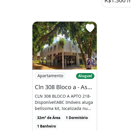
R$1.300 
Imagem: Cln 308 Bloco a - Asa Norte
Apartamento
Aluguel
Cln 308 Bloco a - Asa Norte
CLN 308 BLOCO A APTO 218-
Disponível!ABC Imóveis aluga
belíssima kit, localizada numa
das melhores [...]
32m² de Área
1 Dormitório
1 Banheiro