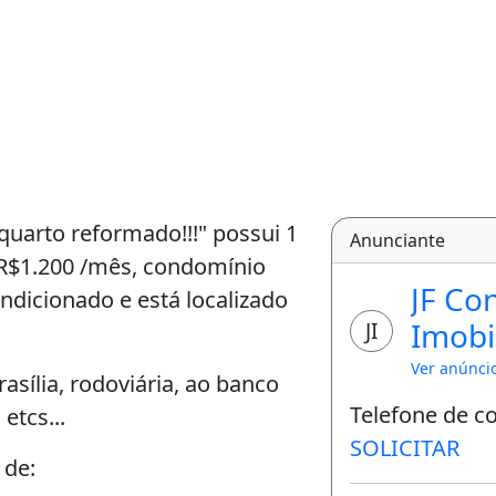
quarto reformado!!!" possui 1
Anunciante
r R$1.200 /mês, condomínio
JF Co
ndicionado e está localizado
Imobil
JI
Ver anúnci
asília, rodoviária, ao banco
Telefone de c
etcs...
SOLICITAR
 de: