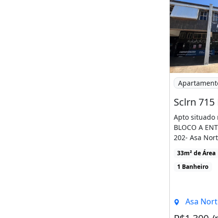
Imagem: Sclr
Apartament
Apto situado
BLOCO A ENT
202- Asa Nor
SalaQuarto 
33m² de Área
armárioCozinh
1 Banheiro
Asa Norte