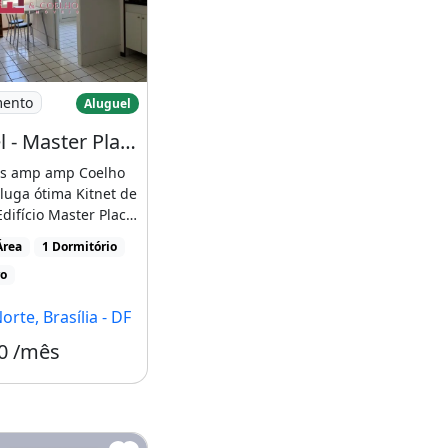
 01 Quarto
luguel - Master Place - Kitnet - 01 Quarto
mento
Aluguel
Aluguel - Master Place - Kitnet - 01 Quarto - Sgan 912 - Asa Norte
s amp amp Coelho
luga ótima Kitnet de
difício Master Place,
[...]
Área
1 Dormitório
ro
orte, Brasília - DF
0 /mês
Condomínio R$308