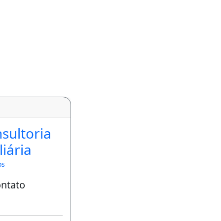
nsultoria
iária
os
ontato