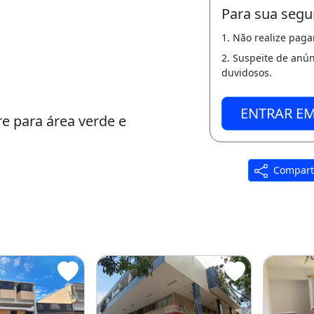
Para sua segu
1. Não realize pag
2. Suspeite de anú
duvidosos.
ENTRAR E
re para área verde e
Compart
 WhatsApp
eral