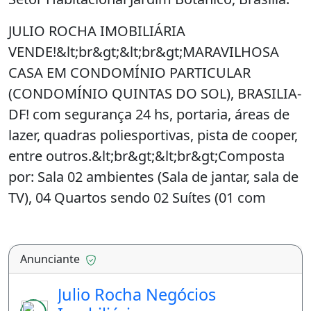
JULIO ROCHA IMOBILIÁRIA
VENDE!&lt;br&gt;&lt;br&gt;MARAVILHOSA
CASA EM CONDOMÍNIO PARTICULAR
(CONDOMÍNIO QUINTAS DO SOL), BRASILIA-
DF! com segurança 24 hs, portaria, áreas de
lazer, quadras poliesportivas, pista de cooper,
entre outros.&lt;br&gt;&lt;br&gt;Composta
por: Sala 02 ambientes (Sala de jantar, sala de
TV), 04 Quartos sendo 02 Suítes (01 com
Closet), armários planejados, cozinha
planejada com armários, banheiro Social,
área de serviço coberta, aranda com Linda
Anunciante
Vista!&lt;br&gt;&lt;br&gt;Área de lazer:
Julio Rocha Negócios
Piscina, Churrasqueira, Espaço Gourmet,