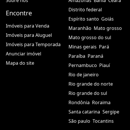
Sobre nós
Amazonas
Bahia
Ceará
Distrito federal
Encontre
Espírito santo
Goiás
Imóveis para Venda
Maranhão
Mato grosso
Imóveis para Aluguel
Mato grosso do sul
Imóveis para Temporada
Minas gerais
Pará
Anunciar imóvel
Paraíba
Paraná
Mapa do site
Pernambuco
Piauí
Rio de janeiro
Rio grande do norte
Rio grande do sul
Rondônia
Roraima
Santa catarina
Sergipe
São paulo
Tocantins