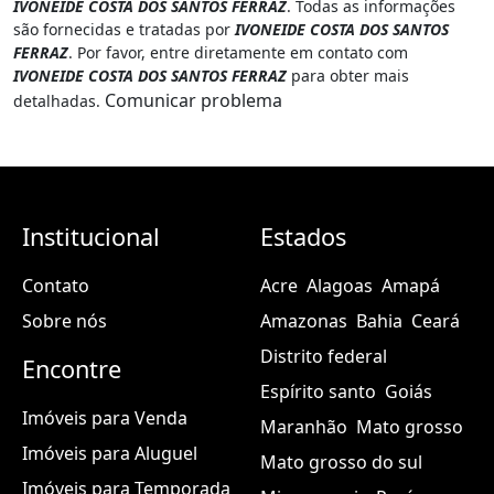
IVONEIDE COSTA DOS SANTOS FERRAZ
. Todas as informações
são fornecidas e tratadas por
IVONEIDE COSTA DOS SANTOS
FERRAZ
. Por favor, entre diretamente em contato com
IVONEIDE COSTA DOS SANTOS FERRAZ
para obter mais
Comunicar problema
detalhadas.
Institucional
Estados
Contato
Acre
Alagoas
Amapá
Sobre nós
Amazonas
Bahia
Ceará
Distrito federal
Encontre
Espírito santo
Goiás
Imóveis para Venda
Maranhão
Mato grosso
Imóveis para Aluguel
Mato grosso do sul
Imóveis para Temporada