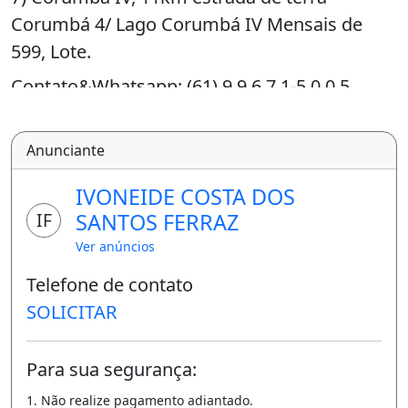
Corumbá 4/ Lago Corumbá IV Mensais de
599, Lote.
Contato&Whatsapp: (61) 9.9.6.7.1-5.0.0.5
* CONDOMÍNIO COLORADO PREMIUM
Anunciante
* Localizado no Município de Alexânia-GO O
lançamento mais esperado!! LOTES EM
IVONEIDE COSTA DOS
IF
SANTOS FERRAZ
C
Ver anúncios
ONDOMÍNIO FECHADO ENTREGUE COM:
Telefone de contato
*ÁGUA E ENERGIA NA PORTA
SOLICITAR
* RUA PRINCIPAL PAVIMENTADA ATÉ O LAGO
*06 BANGALÔS *12 CHURRASQUEIRAS
Para sua segurança:
*PORTARIA DE SEGURANÇA 24HRS
1. Não realize pagamento adiantado.