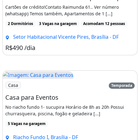
próximo ao outlet premium Brasília , na Br
Cartões de crédito!Contato Raimunda 61.. Ver número
060 , entrada pelo posto medalhão , inicia
(whatsapp) Temos também, Apartamentos de 1 [...]
estrada de chão em torno de 23 a 27 km !
2 Dormitórios
3 Vagas na garagem
Acomodam 12 pessoas
At Junior Wtzap 61
Setor Habitacional Vicente Pires, Brasília - DF
R$490 /dia
Vista para o lago
Imagem: Casa para Eventos
Casa
Temporada
Casa para Eventos
No riacho fundo 1- sucupira Horário de 8h as 20h Possui
churrasqueira, piscina, fogão e geladeira [...]
5 Vagas na garagem
Riacho Fundo I, Brasília - DF