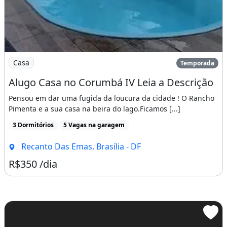
Imagem: Alugo Casa no Corumbá IV Leia a Descrição
Casa
Temporada
Alugo Casa no Corumbá IV Leia a Descrição
Pensou em dar uma fugida da loucura da cidade ! O Rancho
Pimenta e a sua casa na beira do lago.Ficamos [...]
3 Dormitórios
5 Vagas na garagem
Recanto Das Emas, Brasília - DF
R$350 /dia