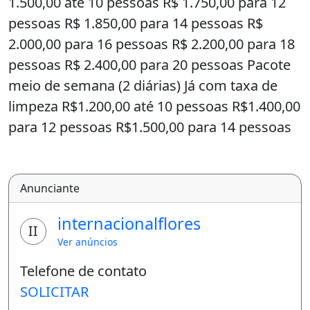
1.500,00 até 10 pessoas R$ 1.750,00 para 12
pessoas R$ 1.850,00 para 14 pessoas R$
2.000,00 para 16 pessoas R$ 2.200,00 para 18
pessoas R$ 2.400,00 para 20 pessoas Pacote
meio de semana (2 diárias) Já com taxa de
limpeza R$1.200,00 até 10 pessoas R$1.400,00
para 12 pessoas R$1.500,00 para 14 pessoas
R$1.700,00 para 16 pessoas R$1.900,00 para
18 pessoas R$ 2.000,00 para 20 pessoas
Aluguel mínimo 02 diárias .
Anunciante
Taxa de limpeza 200,00 ( AMBIENTE
internacionalflores
II
FAMILIAR) Casa às margens do Corumbá IV
Ver anúncios
com linda vista para o lago !
Telefone de contato
Sendo 05 quartos com 04 suítes Confortável
SOLICITAR
localizada em condomínio fechado com