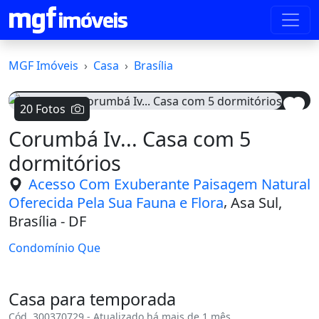
MGF Imóveis
Casa
Brasília
20 Fotos
Corumbá Iv... Casa com 5
Voltar
Avanç
dormitórios
Acesso Com Exuberante Paisagem Natural
,
Oferecida Pela Sua Fauna e Flora
Asa Sul,
Brasília - DF
Condomínio Que
Casa para temporada
Cód. 300370729 - Atualizado há mais de 1 mês