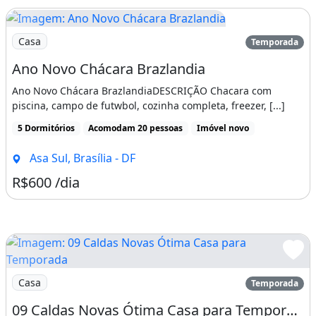
abastecimento de água ocorre apenas 4:00
horas por dia para todas as unidades !
Imagem: Ano Novo Chácara Brazlandia
Casa
Temporada
Em relação a energia são raras as
Ano Novo Chácara Brazlandia
ocorrências mais pode haver , então fica ;
AVISADO ao locatário que o locador não
Ano Novo Chácara BrazlandiaDESCRIÇÃO Chacara com
piscina, campo de futwbol, cozinha completa, freezer, [...]
responsabiliza por tais adversidades !
5 Dormitórios
Acomodam 20 pessoas
Imóvel novo
D
Asa Sul, Brasília - DF
ICAS : Não se preocupem caso esqueçam
R$600 /dia
algum mantimento pois próximo ao
condomínio possuem vários mercadinhos !
A
Imagem: 09 Caldas Novas Ótima Casa para Temporada
CESSO : acesso ao rancho vindo de Brasília
Casa
Temporada
fica 90 km de distância e de Goiânia 150 km
09 Caldas Novas Ótima Casa para Temporada