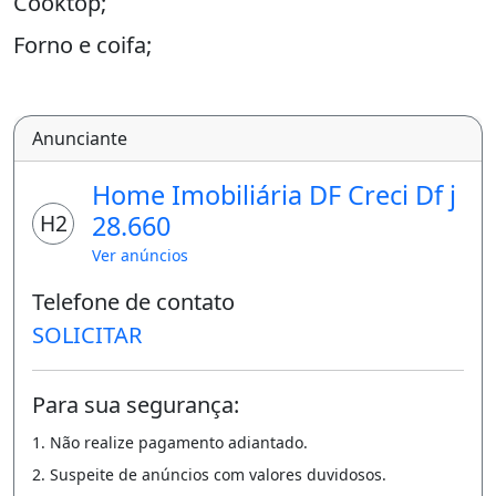
Lavabo;
Cozinha com armários;
Cooktop;
Forno e coifa;
Sala ampla dois ambientes;
Área de serviço;
Anunciante
Quarto de dispensa;
Home Imobiliária DF Creci Df j
Apartamento de canto semi vazado, com
H2
28.660
duas vistas;
Ver anúncios
Andar alto;
Telefone de contato
1 vaga de garagem com armários;
SOLICITAR
Aceita Financiemento