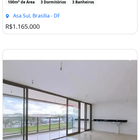
Na - Apartamentos Luxuosos em Águas Claras
Conheça o Nature Residence!Onde o bem estar, o lazer e a
segurança vão de encontro ao conforto e [...]
100m² de Área
3 Dormitórios
3 Banheiros
Asa Sul, Brasília - DF
R$1.165.000