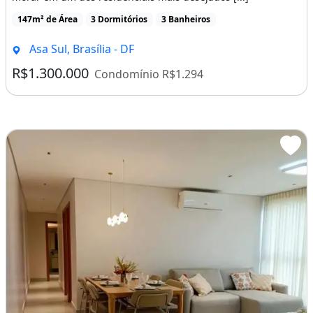
Imagem: Apartamento Alto Padrão em Aguas Claras
Apartamento
Venda
Apartamento Alto Padrão em Aguas Claras, Viaterrazzo, Aceita Financiamento e Fgts
Via Terrazzo Alto Padrão em Águas ClarasViva o privilégio de
morar em um dos residenciais mais desejados [...]
147m² de Área
3 Dormitórios
3 Banheiros
Asa Sul, Brasília - DF
R$1.300.000
Condomínio R$1.294