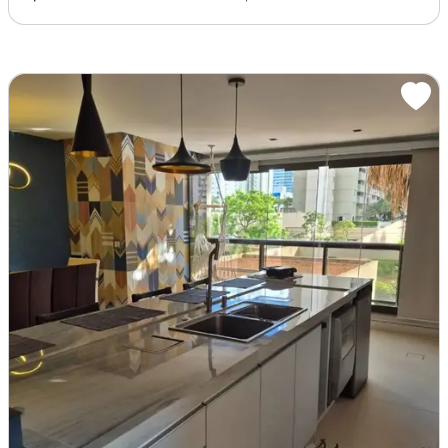
100m² de Área
4 Dormitórios
4 Banheiros
Asa Sul, Brasília - DF
R$1.180.000
Condomínio R$1.045