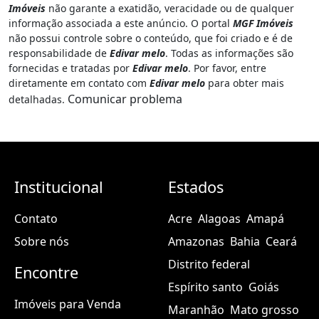
Imóveis
não garante a exatidão, veracidade ou de qualquer
informação associada a este anúncio. O portal
MGF Imóveis
não possui controle sobre o conteúdo, que foi criado e é de
responsabilidade de
Edivar melo
. Todas as informações são
fornecidas e tratadas por
Edivar melo
. Por favor, entre
diretamente em contato com
Edivar melo
para obter mais
Comunicar problema
detalhadas.
Institucional
Estados
Contato
Acre
Alagoas
Amapá
Sobre nós
Amazonas
Bahia
Ceará
Distrito federal
Encontre
Espírito santo
Goiás
Imóveis para Venda
Maranhão
Mato grosso