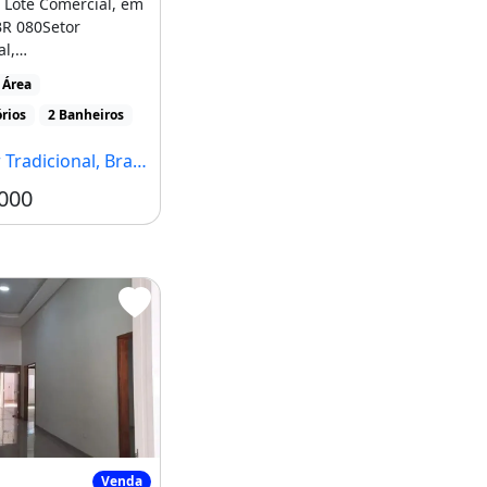
 Lote Comercial, em
BR 080Setor
al,
ia/DFLote Medindo
 Área
asa [...]
rios
2 Banheiros
adicional, Brasília - DF
000
Vendo Ótima Casa em Planaltina Df Me Ligue
Venda