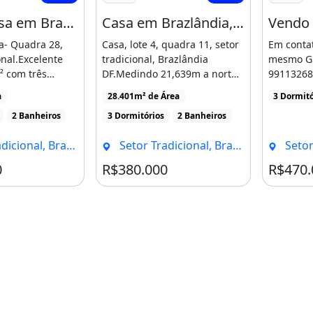
Vendo Casa em Brazlândia - Quadra 28, Setor Tradicional. Excelente Lote de 420 M²
Casa em Brazlândia, 3 Quartos
a- Quadra 28,
Casa, lote 4, quadra 11, setor
Em conta
onal.Excelente
tradicional, Brazlândia
mesmo Ga
² com três
DF.Medindo 21,639m a norte,
99113268
em localização
22,116m a sul, 13,00m [...]
R$470.00
a
28.401m² de Área
3 Dormitó
parcelada
2 Banheiros
3 Dormitórios
2 Banheiros
onal, Brasília - DF
Setor Tradicional, Brasília - DF
Setor Tr
0
R$380.000
R$470.