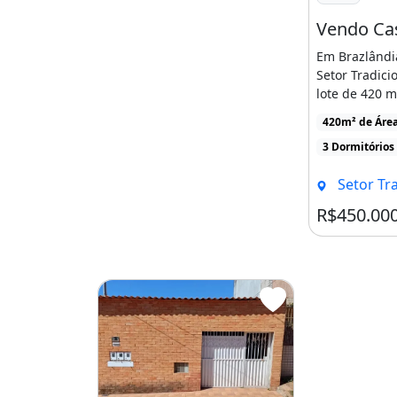
Em Brazlândi
Setor Tradici
lote de 420 m
residências, 
420m² de Áre
[...]
3 Dormitórios
Setor Tradici
R$450.00