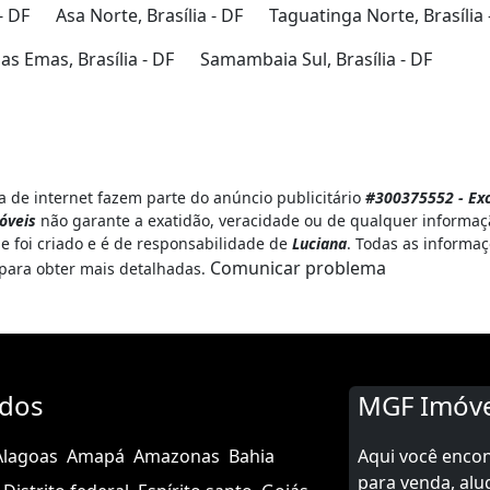
- DF
Asa Norte, Brasília - DF
Taguatinga Norte, Brasília 
s Emas, Brasília - DF
Samambaia Sul, Brasília - DF
 de internet fazem parte do anúncio publicitário
#300375552 - Exc
óveis
não garante a exatidão, veracidade ou de qualquer informaçã
e foi criado e é de responsabilidade de
Luciana
. Todas as informaç
Comunicar problema
para obter mais detalhadas.
ados
MGF Imóve
Alagoas
Amapá
Amazonas
Bahia
Aqui você enco
para venda, alu