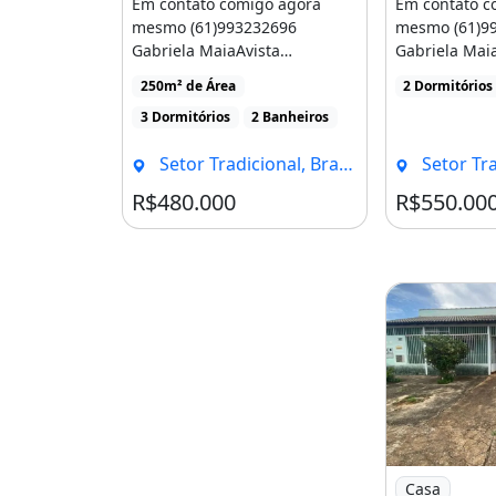
Em contato comigo agora
Em contato c
mesmo (61)993232696
mesmo (61)9
WCCerâmica
Gabriela MaiaAvista
Gabriela Mai
Telha grossa com forro em PVC
R$480.000,00Ou Condições
R$550.000,00
250m² de Área
2 Dormitórios
parceladaEntrada [...]
parceladaEntr
Entradas separadas.
3 Dormitórios
2 Banheiros
Não aceita financiamento.
Setor Tradicional, Brasília - DF
Setor Tradici
Somente venda.
R$480.000
R$550.00
Excelente localização, próxima a co
Agende sua visita!
Contato: Luciana Goulart
CRECI 024758
996550963
Área de serviço
Imagem: Vend
Casa