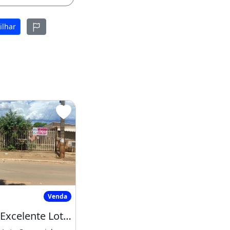
ilhar
adicional
endo Excelente Lote Comercial, Frente a
Venda
Vendo Excelente Lote Comercial, Frente a Br 080, Setor Tradicional Brazlândia/Df