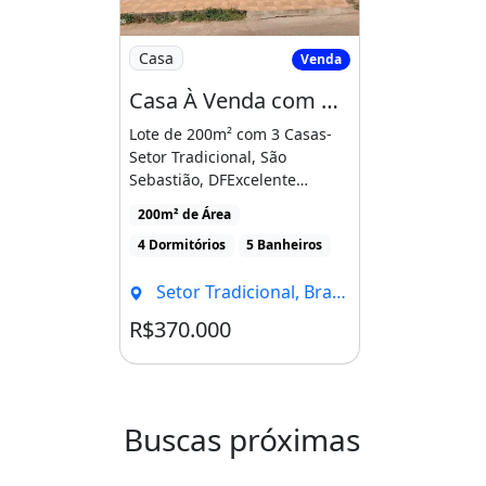
Imagem: Casa À Venda com 3 Quartos no Bai
Casa
Venda
Casa À Venda com 3 Quartos no Bairro Setor Tradicional, Brasília
Lote de 200m² com 3 Casas-
Setor Tradicional, São
Sebastião, DFExcelente
oportunidade para
200m² de Área
investidores [...]
4 Dormitórios
5 Banheiros
Setor Tradicional, Brasília - DF
R$370.000
Condomínio R$1
Buscas próximas