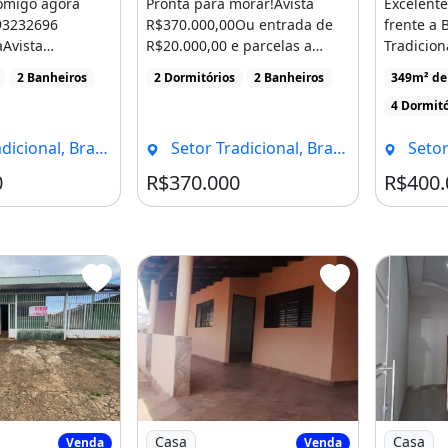
omigo agora
Pronta para morar!Avista
Excelente
93232696
R$370.000,00Ou entrada de
frente a 
aAvista
R$20.000,00 e parcelas a
Tradicion
Ou Condições
combinar2 quartos, incluindo
Brazlând
2 Banheiros
2 Dormitórios
2 Banheiros
349m² de
ada [...]
[...]
348,57m²c
4 Dormitó
onal, Brasília - DF
Setor Tradicional, Brasília - DF
Setor Tr
0
R$370.000
R$400.
mércios e paradas.
o Casa em Brazlândia - Quadra 28, Setor
Imagem: Casa em Brazlândia, 3 Quartos
Imagem: 
Casa
Casa
Venda
Venda