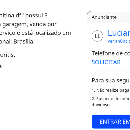
ltina df" possui 3
Anunciante
na garagem, venda por
Lucia
erviço e está localizado em
LL
nal, Brasília.
Ver anúnci
Telefone de c
ritis.
SOLICITAR
:
Para sua segu
1. Não realize pag
2. Suspeite de anú
duvidosos.
ENTRAR E