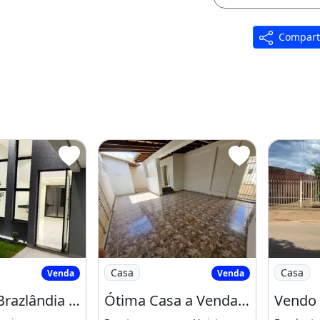
Compart
o Proprietário
a em Brazlândia a Venda Compre Agora
Imagem: Ótima Casa a Venda no Setor Tr
Imagem: V
Casa
Casa
Venda
Venda
Casa em Brazlândia a Venda Compre Agora Mesmo
Ótima Casa a Venda no Setor Tradicional