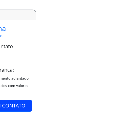
na
os
ontato
rança:
amento adiantado.
ncios com valores
M CONTATO