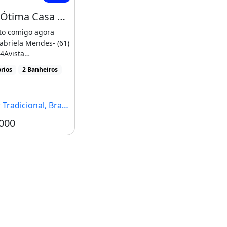
Vendo Ótima Casa em Planaltina Df Me Ligue
to comigo agora
briela Mendes- (61)
4Avista
0,00Ou Condições
rios
2 Banheiros
Entrada [...]
adicional, Brasília - DF
000