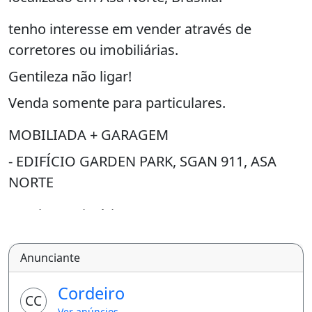
tenho interesse em vender através de
corretores ou imobiliárias.
Gentileza não ligar!
Venda somente para particulares.
MOBILIADA + GARAGEM
- EDIFÍCIO GARDEN PARK, SGAN 911, ASA
NORTE
Excelente Kit, ótima para morar com
segurança e qualidade ou investir com
aluguel garantido!
Anunciante
O Garden Park é um dos melhores
Cordeiro
CC
condomínio na Asa Norte, ótima localização,
Ver anúncios