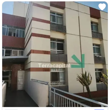
Todos os equipamentos da cozinha são
novíssimos e de qualidade impecável:
geladeira duplex Brastemp;
forno de micro-ondas Brastemp;
cook-top;
máquina de lavar Midéia Inverter de 11 kg,
com abertura frontal e na cozinha ainda
temos, pia, armários e tanque de lavar roupa
(embutido dentro do armário).
Na sala tem um sofá e uma TV 32 polegadas
de tela plana além de escrivânia e estante.
No quarto Cama Box nova, ar-condicionado,
Imagem: Oportunidade Única na Asa Norte Kitnet