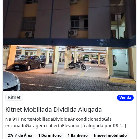
Ar-condicionado
Guarda roupa
Imagem: Kitnet Mobiliada Dividida Alugada
Kitnet
Venda
Kitnet Mobiliada Dividida Alugada
Na 911 norteMobiliadaDivididaAr condicionadoGás
encanadoGaragem cobertaElevador Já alugada por R$ [...]
27m² de Área
1 Dormitório
1 Banheiro
Imóvel mobiliado