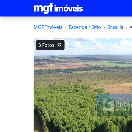
MGF Imóveis
Fazenda / Sítio
Brasília
A
3 Fotos
Voltar