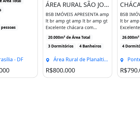
e Área Total
ÁREA RURAL SÃO JOSÉ PLANALTINA/ 20.000M²/ PRUDUZINDO MANDIOCA, TANQUE DE PEIXES E
s
BSB IMÓVEIS APRESENTA amp
BSB IMÓ
lt br amp gt amp lt br amp gt
lt br amp
Excelente chácara com
Excelent
 pessoas
infraestrutura completa, [...]
26.000m² (
20.000m² de Área Total
26.000m² 
3 Dormitórios
4 Banheiros
4 Dormitó
sília - DF
Área Rural de Planaltina, Brasília - DF
Ponte Al
000
R$800.000
R$790.