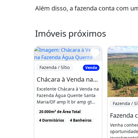
Além disso, a fazenda conta com um
incluindo poço artesiano, sistema de
e muito mais.
Imóveis próximos
Tudo isso por um preço imperdível!
Não perca essa oportunidade única 
fazenda e viver em harmonia com a 
Imagem: Chácara à Venda na Fazenda Água
Fazenda / Sítio
Venda
Entre em contato conosco e agende 
Chácara à Venda na Fazenda Água Quente Santa Maria/DF
perto todos os detalhes desse para
dos sonhos está te esperando!
Excelente Chácara à Venda na
Fazenda Água Quente Santa
Imagem: Faz
Maria/DF amp lt br amp gt
Fazenda / Sí
Churrasqueira
Piscina
Área total 20.000m² [...]
20.000m² de Área Total
4 Dormitórios
4 Banheiros
Venha conhece
oportunidade
investimento