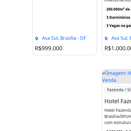
fazenda com 
200.000m² de
1 [...]
3 Dormitórios
3 Vagas na g
Asa Sul, Brasília - DF
Asa Sul, B
R$999.000
R$1.000.0
Imagem: Hot
Fazenda / Sí
Hotel Fazend
Brasília/DFUm
com estrutur
grande potenci