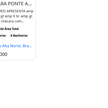
CHÁCARA PONTE ALTA AO LADO DA EMBRAPA / 2,6 HECTARES / MUITA ÁGUA / ENERGIA SOLAR
VEIS APRESENTA amp
 gt amp lt br amp gt
e chácara com
2,6 hectares), [...]
de Área Total
rios
6 Banheiros
ta Norte, Brasília - DF
000