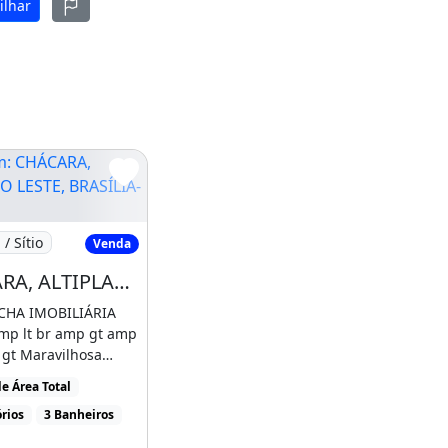
ilhar
REIRO II, 2 HECTARES
CHÁCARA, ALTIPLANO LESTE, BRASÍLIA-DF!
/ Sítio
Venda
CHÁCARA, ALTIPLANO LESTE, BRASÍLIA-DF! UMA VISTA ESPETACULAR!
CHA IMOBILIÁRIA
mp lt br amp gt amp
 gt Maravilhosa
 Altiplano [...]
e Área Total
rios
3 Banheiros