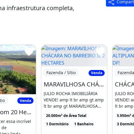
Compart
a infraestrutura completa,
 irrigação, casa para caseiro
de adquirir sua própria
natureza.
 Quente
uma visita para conhecer de
Imagem: MARAVILHOSA CHÁCARA NO BAR
Imagem: 
Fazenda / Sítio
Fazenda 
Venda
íso no campo. A sua fazenda
MARAVILHOSA CHÁCARA NO BARREIRO II, 2 HECTARES DE ÁREA TOTAL!
JULIO ROCHA IMOBILIÁRIA
JULIO RO
enda com 20 Hectares com Casa Sede de
VENDE! amp lt br amp gt amp
VENDE! a
tio
Venda
lt br amp gt MARAVILHOSA
lt br amp
Fazenda com 20 Hectares com Casa Sede de 3 Dormitórios no Distrito Federal
CHÁCARA NO BARREIRO [...]
chácara no
20.000m² de Área Total
5.950m² d
r essa incrível
1 Dormitório
1 Banheiro
3 Dormitó
 de
!Uma linda