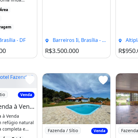
3 quartos, sendo
 Área
aragem
rasília - DF
Barreiros Ii, Brasília - DF
Altipla
00
R$3.500.000
R$950.
el Fazenda à Venda
tio
Venda
Hotel Fazenda à Venda
a à Venda
 refúgio natural
Imagem: ÁREA RURAL SÃO JOSÉ PLANALTI
Imagem: 
a completa e
Fazenda / Sítio
Fazenda 
Venda
al de [...]