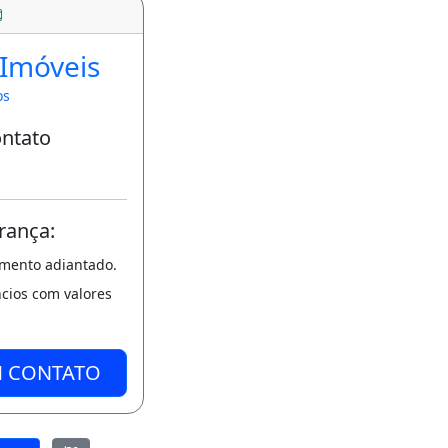
 Imóveis
os
ontato
rança:
amento adiantado.
ncios com valores
M CONTATO