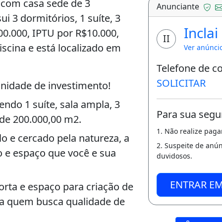
 com casa sede de 3
Anunciante
ui 3 dormitórios, 1 suíte, 3
Inclai
0.000, IPTU por R$10.000,
II
iscina e está localizado em
Ver anúnci
Telefone de c
SOLICITAR
unidade de investimento!
ndo 1 suíte, sala ampla, 3
Para sua segu
de 200.000,00 m2.
1. Não realize pag
o e cercado pela natureza, a
2. Suspeite de anú
o e espaço que você e sua
duvidosos.
ENTRAR E
rta e espaço para criação de
ara quem busca qualidade de