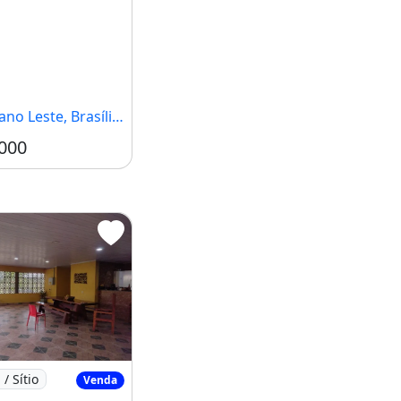
no Leste, Brasília - DF
000
NA/ 20.000M²/
CHÁCARA PONTE ALTA AO LADO DA EMBRAPA /
/ Sítio
Venda