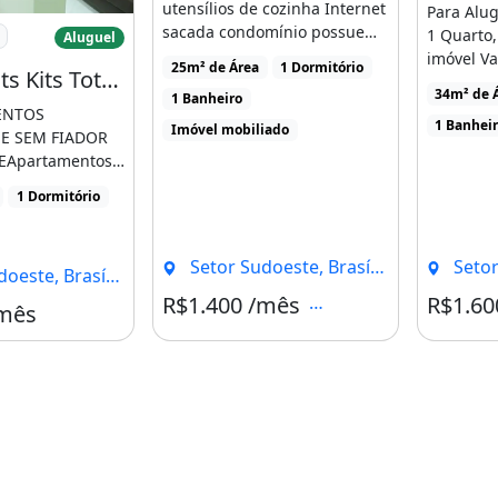
utensílios de cozinha Internet
Para Alug
ts Flats Kits Totalmente Mobiliados
sacada condomínio possue
1 Quarto,
Aluguel
garagem subsolo [...]
imóvel Va
25m² de Área
1 Dormitório
Aparts Flats Kits Totalmente Mobiliados Sem Fiador no Sudoeste Venha Conhecer Nosso
1600- Con
34m² de 
1 Banheiro
ENTOS
1 Banhei
Imóvel mobiliado
E SEM FIADOR
EApartamentos
5,30 e 40m-
1 Dormitório
..]
Setor Sudoeste, Brasília - DF
Setor S
te, Brasília - DF
R$1.400 /mês
R$1.60
Condomínio R$300
/mês