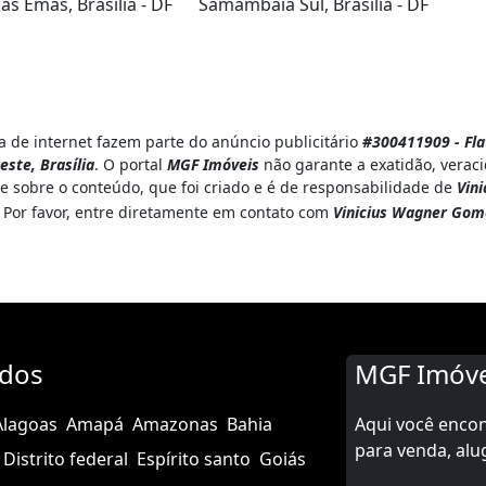
s Emas, Brasília - DF
Samambaia Sul, Brasília - DF
 de internet fazem parte do anúncio publicitário
#300411909 - Fla
ste, Brasília
. O portal
MGF Imóveis
não garante a exatidão, verac
e sobre o conteúdo, que foi criado e é de responsabilidade de
Vin
. Por favor, entre diretamente em contato com
Vinicius Wagner Gom
ados
MGF Imóve
Alagoas
Amapá
Amazonas
Bahia
Aqui você enco
para venda, alu
Distrito federal
Espírito santo
Goiás