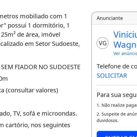
 metros mobiliado com 1
Anunciante
" possui 1 dormitório, 1
Vinici
 25m² de área, imóvel
Wagn
VG
ocalizado em Setor Sudoeste,
Ver anúnci
Telefone de c
 SEM FIADOR NO SUDOESTE
SOLICITAR
40m
a (consultar valores)
Para sua segu
1. Não realize pag
nado, TV, sofá e microondas.
2. Suspeite de anú
duvidosos.
 cartório, nos seguintes