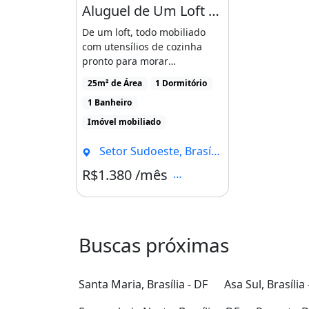
Aluguel de Um Loft Todo Mobiliado
De um loft, todo mobiliado
com utensílios de cozinha
pronto para morar
condomínio com garagem
25m² de Área
1 Dormitório
coberta [...]
1 Banheiro
Imóvel mobiliado
Setor Sudoeste, Brasília - DF
R$1.380 /mês
Condomínio R$310
Buscas próximas
Santa Maria, Brasília - DF
Asa Sul, Brasília 