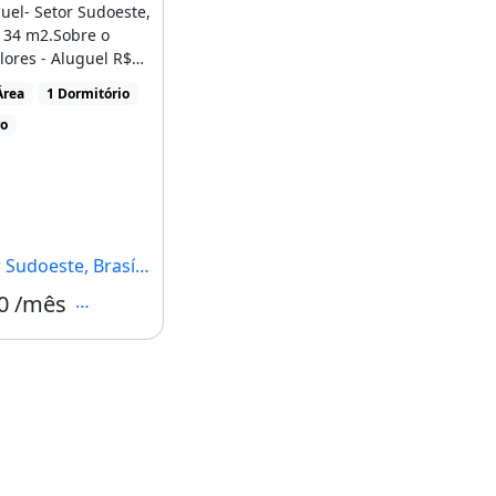
uel- Setor Sudoeste,
 34 m2.Sobre o
lores - Aluguel R$
domínio [...]
Área
1 Dormitório
ro
udoeste, Brasília - DF
0 /mês
Condomínio R$360