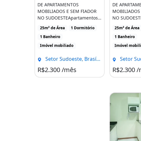
Setor de Industrias Gráficas Quadra 
DE APARTAMENTOS
DE APARTAM
MOBILIADOS E SEM FIADOR
MOBILIADOS 
( Primeira Avenida do Setor Sudoest
NO SUDOESTEApartamentos
NO SUDOEST
Booking: https://www.booking.com/ho
de 1 quarto 25,30 e
de 1 quarto 2
25m² de Área
1 Dormitório
25m² de Área
40mTel/whatsapp [...]
40mTel/whatsa
br.html
1 Banheiro
1 Banheiro
Site: www.unicaflex.com.br
Imóvel mobiliado
Imóvel mobil
Link do vídeo de um apt de 30m co
Setor Sudoeste, Brasília - DF
Setor Sudoes
https://www.youtube.com/watch?v
R$2.300 /mês
R$2.300 
#unicaflex @all #all #aluguel #boo
#tripadvisor #booking.com #viagem
#alugueldeimóveis #alugueldeapa
@todos #todos @todos #todos #all 
Imóvel mobiliado
Ar-condicionado