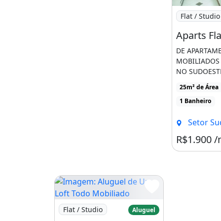
Imagem: Apar
Flat / Studio
DE APARTAM
MOBILIADOS 
NO SUDOEST
de 1 quarto 2
25m² de Área
Aluguel por [.
1 Banheiro
Setor Sudoes
R$1.900 
Imagem: Aluguel de Um Loft Todo Mobiliado
Flat / Studio
Aluguel