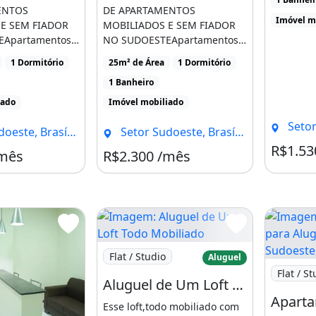
08 n. 2.396 Edifício Unicaflex,
ENTOS
DE APARTAMENTOS
Imóvel m
E SEM FIADOR
MOBILIADOS E SEM FIADOR
e ao lado da quadra 100).
EApartamentos
NO SUDOESTEApartamentos
tel/br/flats-unicaflex.pt-
5,30 e
de 1 quarto 25,30 e
1 Dormitório
25m² de Área
1 Dormitório
pp [...]
40mTel/whatsapp [...]
1 Banheiro
iado
Imóvel mobiliado
Setor S
mo exemplo:
te, Brasília - DF
Setor Sudoeste, Brasília - DF
R$1.53
=4Jgp36sd4HQ
/mês
R$2.300 /mês
king #airbnb #decolar
 #hotel #imóvel #imóveis
rtamento #apartamento
@all
Imagem: Aluguel de Um Loft Todo Mobil
Flat / Studio
Aluguel
Imagem: 
Flat / St
Aluguel de Um Loft Todo Mobiliado
Esse loft,todo mobiliado com