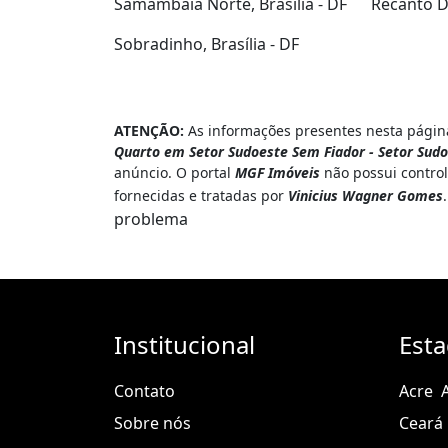
Samambaia Norte, Brasília - DF
Recanto Da
Sobradinho, Brasília - DF
ATENÇÃO:
As informações presentes nesta página
Quarto em Setor Sudoeste Sem Fiador - Setor Sudoe
anúncio. O portal
MGF Imóveis
não possui control
fornecidas e tratadas por
Vinicius Wagner Gomes
problema
Institucional
Est
Contato
Acre
Sobre nós
Ceará