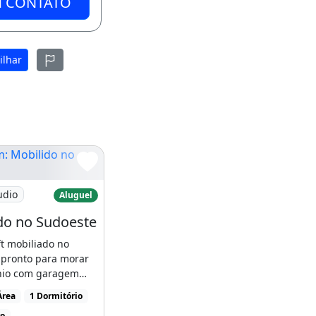
M CONTATO
ilhar
Mobilido no Sudoeste
udio
Aluguel
do no Sudoeste
t mobiliado no
 pronto para morar
iliados Direto
io com garagem
 61 99939-5263
Área
1 Dormitório
ro