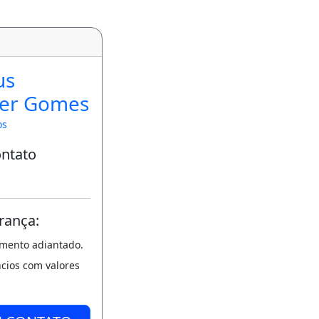
us
er Gomes
os
ontato
rança:
amento adiantado.
ncios com valores