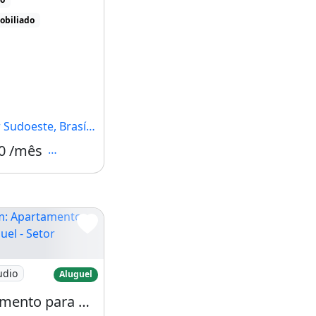
obiliado
udoeste, Brasília - DF
0 /mês
Condomínio R$360
iado
Apartamento para Aluguel - Setor Sudoeste
udio
Aluguel
Apartamento para Aluguel - Setor Sudoeste, 1 Quarto, 34 M2