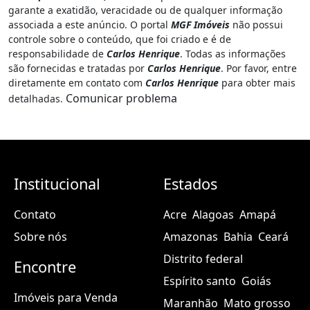
garante a exatidão, veracidade ou de qualquer informação
associada a este anúncio. O portal
MGF Imóveis
não possui
controle sobre o conteúdo, que foi criado e é de
responsabilidade de
Carlos Henrique
. Todas as informações
são fornecidas e tratadas por
Carlos Henrique
. Por favor, entre
diretamente em contato com
Carlos Henrique
para obter mais
Comunicar problema
detalhadas.
Institucional
Estados
Contato
Acre
Alagoas
Amapá
Sobre nós
Amazonas
Bahia
Ceará
Distrito federal
Encontre
Espírito santo
Goiás
Imóveis para Venda
Maranhão
Mato grosso