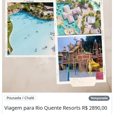
Ofuro?
Thermal Maior -Brinquedoteca -Lanchonete -
Restaurante! .
WhatsApp (61) .
Estacionamento Rotativo!
Piscina
Varanda
Imagem: Viagem para Rio Quente Resorts R$ 2890,00
Pousada / Chalé
Temporada
Viagem para Rio Quente Resorts R$ 2890,00