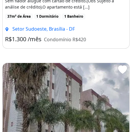
Sem fiador alugue com cartão de crédito.(Obs Sujeito a
análise de crédito).O apartamento está [...]
37m² de Área
1 Dormitório
1 Banheiro
Setor Sudoeste, Brasília - DF
R$1.300 /mês
Condomínio R$420