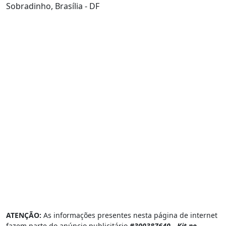
Sobradinho, Brasília - DF
ATENÇÃO:
As informações presentes nesta página de internet
fazem parte do anúncio publicitário
#300387640 - Kit no