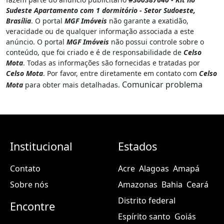
Sudeste Apartamento com 1 dormitório - Setor Sudoeste,
Brasília
. O portal
MGF Imóveis
não garante a exatidão,
veracidade ou de qualquer informação associada a este
anúncio. O portal
MGF Imóveis
não possui controle sobre o
conteúdo, que foi criado e é de responsabilidade de
Celso
Mota
. Todas as informações são fornecidas e tratadas por
Celso Mota
. Por favor, entre diretamente em contato com
Celso
Comunicar problema
Mota
para obter mais detalhadas.
Institucional
Estados
Contato
Acre
Alagoas
Amapá
Sobre nós
Amazonas
Bahia
Ceará
Distrito federal
Encontre
Espírito santo
Goiás