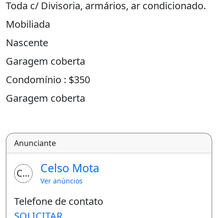
Toda c/ Divisoria, armários, ar condicionado.
Mobiliada
Nascente
Garagem coberta
Condomínio : $350
Garagem coberta
Condomínio fechado
Bicicletario
Anunciante
Lavanderia
Celso Mota
Portaria 24h
CM
Ver anúncios
Ar-condicionado
Área de serviço
Telefone de contato
SOLICITAR