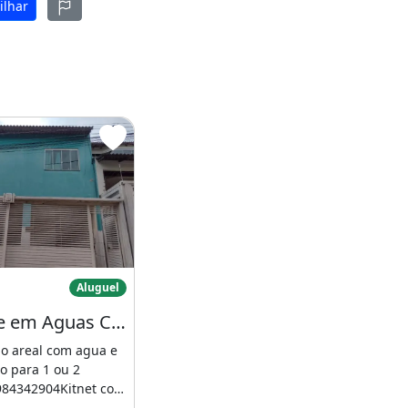
ilhar
itinete em Aguas Claras Areal pra 1 Ou
Aluguel
Kitinete em Aguas Claras Areal pra 1 Ou 2 Pessoas com Agua e Luz Tel
no areal com agua e
so para 1 ou 2
984342904Kitnet com
rio, 1 banheiro,