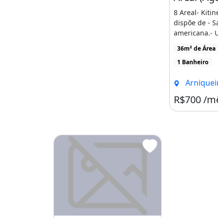
8 Areal- Kiti
dispõe de - S
americana.- 
Banheiro socia
36m² de Área
1 Banheiro
Arniqueir
R$700 /m