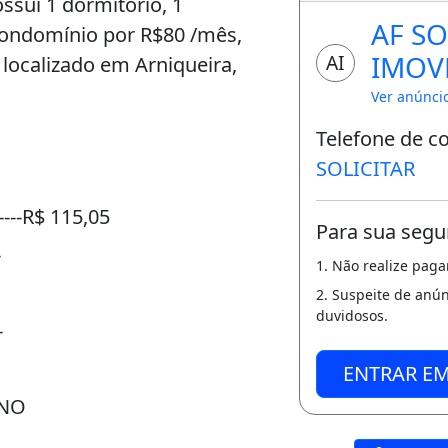
ossui 1 dormitório, 1
AF S
condomínio por R$80 /mês,
IMOV
AI
 localizado em Arniqueira,
Ver anúnci
Telefone de c
SOLICITAR
---R$ 115,05
Para sua segu
-
1. Não realize pag
2. Suspeite de anú
duvidosos.
-
ENTRAR E
ANO