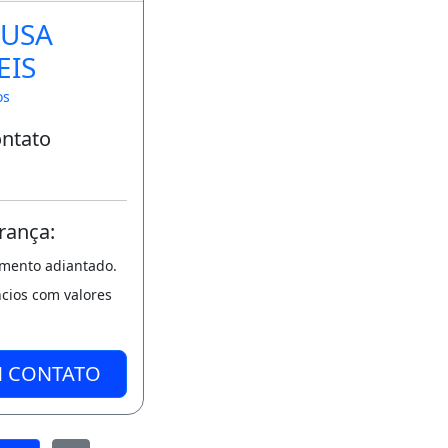
OUSA
EIS
os
ontato
rança:
amento adiantado.
ncios com valores
M CONTATO