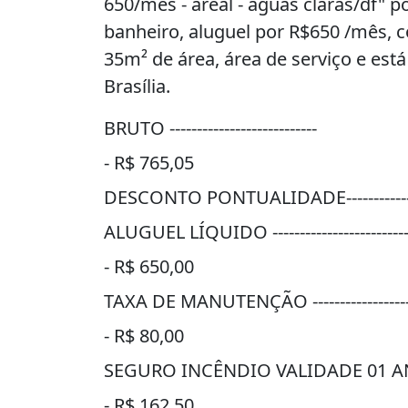
650/mês - areal - águas claras/df" p
banheiro, aluguel por R$650 /mês, 
35m² de área, área de serviço e está
Brasília.
BRUTO ---------------------------
- R$ 765,05
DESCONTO PONTUALIDADE------------
ALUGUEL LÍQUIDO ------------------------
- R$ 650,00
TAXA DE MANUTENÇÃO -----------------
- R$ 80,00
SEGURO INCÊNDIO VALIDADE 01 
- R$ 162,50