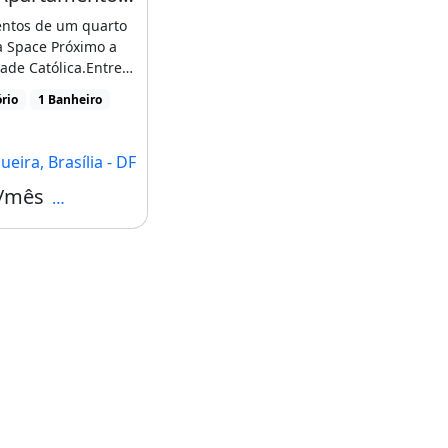
ntos de um quarto
a Space Próximo a
ade Católica.Entre
to pelo WhatsApp
rio
1 Banheiro
eira, Brasília - DF
 /mês
Condomínio R$205