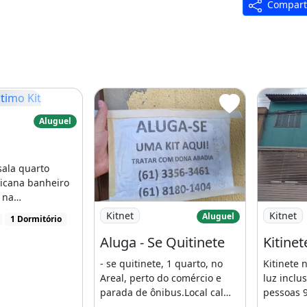
Compart
sala com cozinha americana,
mo Kit
Aluguel
 varanda, piso cerâmica,
sala quarto
endo haver alteração
icana banheiro
 na
Imagem: Aluga - Se Quitinete
Imagem: K
ário, toda
Kitnet
Kitnet
Aluguel
1 Dormitório
ão
...]
Aluga - Se Quitinete
- se quitinete, 1 quarto, no
Kitinete 
Areal, perto do comércio e
luz inclu
parada de ônibus.Local calmo
pessoas 
e tranquilo.Boa [...]
1 dormitó