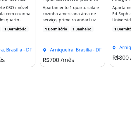
nete 03O imóvel
Apartamento 1 quarto sala e
Apartame
ala com cozinha
cozinha americana área de
Ed.Sophi
Um quarto.-
serviço, primeiro andar.Luz e
Universid
l [...]
água com [...]
em conta
1 Dormitório
1 Dormitório
1 Banheiro
1 Dormitó
[...]
Arniqu
a, Brasília - DF
Arniqueira, Brasília - DF
R$800
ês
R$700 /mês