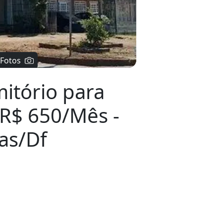
itório para
 R$ 650/Mês -
ras/Df