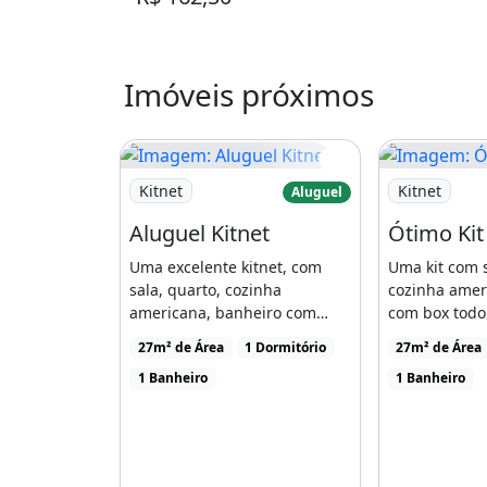
IPTU/TLP 2023 -----------------------------
- R$ 647,94
Imóveis próximos
-. AGENDAR VISITA
Apartamentos de 01 quarto, 50m², 
Imagem: Aluguel Kitnet
Imagem: Óti
Kitnet
Kitnet
Aluguel
01 banheiro social, área de serviço,
Aluguel Kitnet
Ótimo Kit
pintura nova, energia individual.
Uma excelente kitnet, com
Uma kit com 
- Taxa de manutenção R$ 80,00 (pod
sala, quarto, cozinha
cozinha amer
americana, banheiro com
com box todo
conforme despesas).
box, todo na cerâmica. Com
cerâmica.Arm
27m² de Área
1 Dormitório
27m² de Área
- Água inclusa na taxa de manutenç
[...]
dividida.Para [
1 Banheiro
1 Banheiro
- Energia individual
Opções para locação: