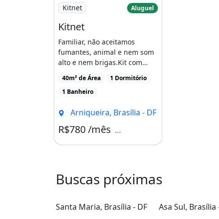
Imagem: Kitnet
Kitnet
Aluguel
Kitnet
Familiar, não aceitamos
fumantes, animal e nem som
alto e nem brigas.Kit com
sacada.Favor agendar horário
40m² de Área
1 Dormitório
[...]
1 Banheiro
Arniqueira, Brasília - DF
R$780 /mês
Condomínio R$30
Buscas próximas
Santa Maria, Brasília - DF
Asa Sul, Brasília 