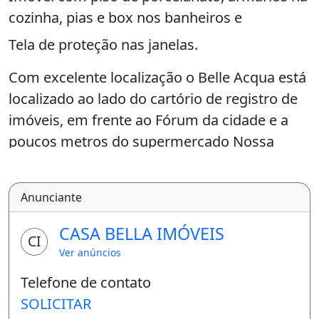
cozinha, pias e box nos banheiros e
Tela de proteção nas janelas.
Com excelente localização o Belle Acqua está
localizado ao lado do cartório de registro de
imóveis, em frente ao Fórum da cidade e a
poucos metros do supermercado Nossa
Kasa.
Valor do aluguel R$ 1.100,00 condomínio
Anunciante
incluso e o gás.
CASA BELLA IMÓVEIS
CI
Para alugar o imóvel tem que ter em mãos R$
Ver anúncios
2.200,00
Telefone de contato
(R$ 1.100,00 do aluguel + R$ 1.100,00 do mês
SOLICITAR