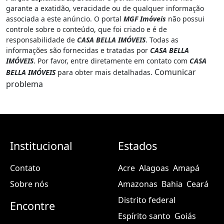
garante a exatidão, veracidade ou de qualquer informação
associada a este anúncio. O portal
MGF Imóveis
não possui
controle sobre o conteúdo, que foi criado e é de
responsabilidade de
CASA BELLA IMÓVEIS
. Todas as
informações são fornecidas e tratadas por
CASA BELLA
IMÓVEIS
. Por favor, entre diretamente em contato com
CASA
Comunicar
BELLA IMÓVEIS
para obter mais detalhadas.
problema
Institucional
Estados
Contato
Acre
Alagoas
Amapá
Sobre nós
Amazonas
Bahia
Ceará
Distrito federal
Encontre
Espírito santo
Goiás