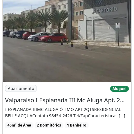
Imagem: Valparaíso I Esplanada III Mc Aluga Apt
Apartamento
Aluguel
Valparaíso I Esplanada III Mc Aluga Apt. 2Qts em Frente Ao Fórum
I ESPLANADA IIIMC ALUGA ÓTIMO APT 2QTSRESIDENCIAL
BELLE ACQUAContato 98454-2426 Tel/ZapCaracterísticas [...]
45m² de Área
2 Dormitórios
1 Banheiro