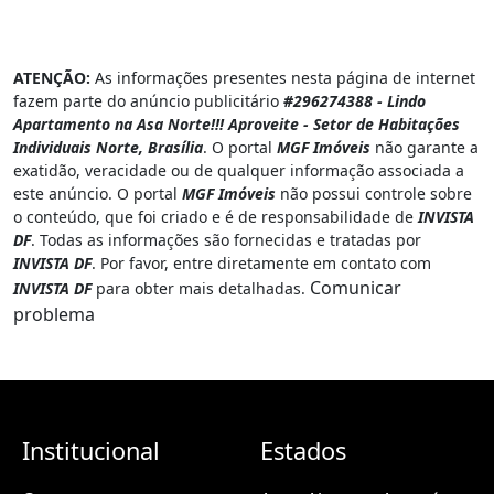
? PRÉDIO COM 12
K
ATENÇÃO:
As informações presentes nesta página de internet
fazem parte do anúncio publicitário
#296274388 - Lindo
ITNET:
Apartamento na Asa Norte!!! Aproveite - Setor de Habitações
900.000,00$
Individuais Norte, Brasília
. O portal
MGF Imóveis
não garante a
exatidão, veracidade ou de qualquer informação associada a
?
este anúncio. O portal
MGF Imóveis
não possui controle sobre
o conteúdo, que foi criado e é de responsabilidade de
INVISTA
P
DF
. Todas as informações são fornecidas e tratadas por
INVISTA DF
. Por favor, entre diretamente em contato com
Comunicar
RÉDIO EM CEILÂNDIA:
INVISTA DF
para obter mais detalhadas.
problema
930.000,00$
?
Á
Institucional
Estados
GIO NO SANTO ANTÔNIO: