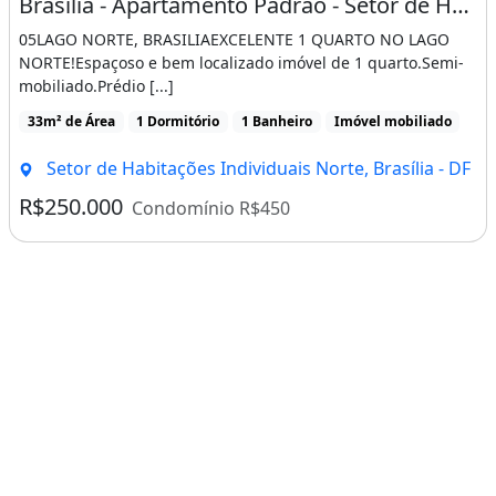
Brasília - Apartamento Padrão - Setor de Habitações Individuais Norte
ERRENO CIDADE OCIDENTAL: 100.000,00
05LAGO NORTE, BRASILIAEXCELENTE 1 QUARTO NO LAGO
NORTE!Espaçoso e bem localizado imóvel de 1 quarto.Semi-
?
mobiliado.Prédio [...]
33m² de Área
1 Dormitório
1 Banheiro
Imóvel mobiliado
C
Setor de Habitações Individuais Norte, Brasília - DF
HÁCARA SANTO ANTÔNIO: 100.000,00
R$250.000
Condomínio R$450
?
L
OTE SÃO SEBASTIÃO: 35.000,00
?
C
ASA CIDADE OCIDENTAL: 110.000,00