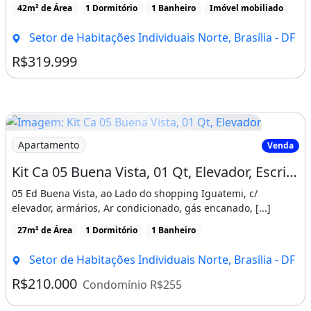
42m² de Área
1 Dormitório
1 Banheiro
Imóvel mobiliado
175.000,00$
Setor de Habitações Individuais Norte, Brasília - DF
? LOTE SÃO SEBASTIÃO 200mts:
R$319.999
30.000,00
? CASA LAGO NORTE 640mts:
255.000,00
Imagem: Kit Ca 05 Buena Vista, 01 Qt, Elevador
Apartamento
Venda
?
Kit Ca 05 Buena Vista, 01 Qt, Elevador, Escriturada
Á
05 Ed Buena Vista, ao Lado do shopping Iguatemi, c/
elevador, armários, Ar condicionado, gás encanado, [...]
GIO NO CONDOMÍNIO CRIXÁ:
27m² de Área
1 Dormitório
1 Banheiro
65.000,00
Setor de Habitações Individuais Norte, Brasília - DF
? CASA SOL NASCENTE 150 mts:
R$210.000
Condomínio R$255
135.000,00$