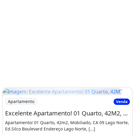
?
T
ERRENO CALDAS NOVAS: 50.000,00
?
T
ERRENO PLANALTINA: 85.000,00
?
C
Imagem: Excelente Apartamento! 01 Quarto, 42M2
Apartamento
Venda
ASA NO MANGUEIRAL:
Excelente Apartamento! 01 Quarto, 42M2, Mobiliado, Ca 09 Lago Norte, Ed. Silco Boulevard
380.000,00
Apartamento! 01 Quarto, 42m2, Mobiliado, CA 09 Lago Norte,
Ed.Silco Boulevard Endereço Lago Norte, [...]
? LOTE NO LAGO NORTE 380mts: