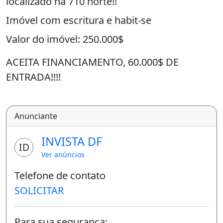
localizado na 710 norte!!
Imóvel com escritura e habit-se
Valor do imóvel: 250.000$
ACEITA FINANCIAMENTO, 60.000$ DE
ENTRADA!!!!
PARA MAIS INFORMAÇÕES ENTRE EM
CONTATO COM WhatsApp e ligações!!
Anunciante
O
INVISTA DF
ID
Ver anúncios
UTROS IMOVEIS DISPONIVEIS:
Telefone de contato
?
SOLICITAR
A
Para sua segurança: