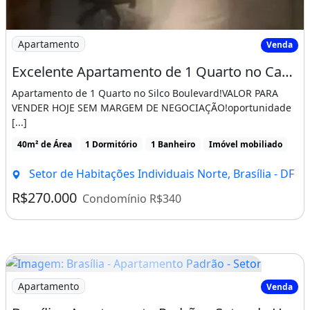
PARTAMENTO PARANOÁ: 75.000,00
Imagem: Excelente Apartamento de 1 Quarto no Ca09
Apartamento
Venda
? TERRENO LUZIÂNIA 360mts: 25.000,00
Excelente Apartamento de 1 Quarto no Ca09 - Silco Boulevard
? TERRENO LUZIÂNIA 920mts: 42.000,00
Apartamento de 1 Quarto no Silco Boulevard!VALOR PARA
?
VENDER HOJE SEM MARGEM DE NEGOCIAÇÃO!oportunidade
[...]
T
40m² de Área
1 Dormitório
1 Banheiro
Imóvel mobiliado
ERRENO SÃO SEBASTIÃO: 35.000,00
Setor de Habitações Individuais Norte, Brasília - DF
? CASA PLANALTINA 420mts: 100.000,00
R$270.000
Condomínio R$340
? TERRENO PARANOÁ 200 mts: 30.000,00
? TERRENO NOVO GAMA 360mts: 50.000,00
?
Imagem: Brasília - Apartamento Padrão - Setor
Apartamento
Venda
T