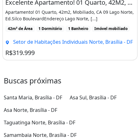
Excelente Apartamento! 01 Quarto, 42M2, Mobiliado, Ca 09 Lago Norte, Ed. Silco Boulevard
? LOTE NA VILLA SUÍÇA 200mts
Apartamento! 01 Quarto, 42m2, Mobiliado, CA 09 Lago Norte,
45.00,00$
Ed.Silco BoulevardEndereço Lago Norte, [...]
? CASA COM LOTE DE 1.400 mts:
42m² de Área
1 Dormitório
1 Banheiro
Imóvel mobiliado
280.000,00$
Setor de Habitações Individuais Norte, Brasília - DF
?
R$319.999
C
Buscas próximas
ASA JARDIM BOTÂNICO:
220.000,00$
Santa Maria, Brasília - DF
Asa Sul, Brasília - DF
? GALPÃO LUZIÂNIA 1.700mts:
Asa Norte, Brasília - DF
1.700,000,00$
Taguatinga Norte, Brasília - DF
? LOTE NO GAMA 2.000 mts:
Samambaia Norte, Brasília - DF