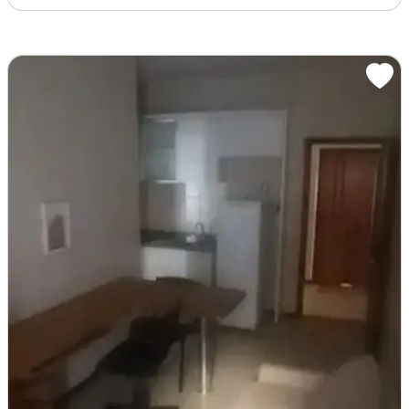
OTE JARDIM BOTÂNICO: 110.000,00
?
A
LTO MANGUEIRAL: 19.900,00
? LOTE EM CEILÂNDIA QNN 20: 130.000,00
? TERRENO ÁGUAS LINDAS 600 mts: 50.000
?
T
ERRENO ARNIQUEIRAS: 220.000,00
?
A