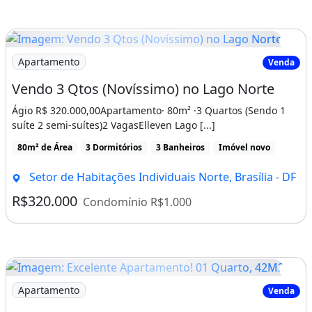
? CASA NO INCRA 9 250 metros:
340.000,00$
Imagem: Vendo 3 Qtos (Novíssimo) no Lago Norte
Apartamento
Venda
?
Vendo 3 Qtos (Novíssimo) no Lago Norte
C
Ágio R$ 320.000,00Apartamento· 80m² ·3 Quartos (Sendo 1
suíte 2 semi-suítes)2 VagasElleven Lago [...]
ASA NO GUARÁ:
80m² de Área
3 Dormitórios
3 Banheiros
Imóvel novo
210.000,00$
Setor de Habitações Individuais Norte, Brasília - DF
? SALA COMERCIAL TAGUATINGA
R$320.000
Condomínio R$1.000
200.000,00$
? CASA 2 PAVIMENTOS P
SUL:
Imagem: Excelente Apartamento! 01 Quarto, 42M2
Apartamento
Venda
360.000,00$