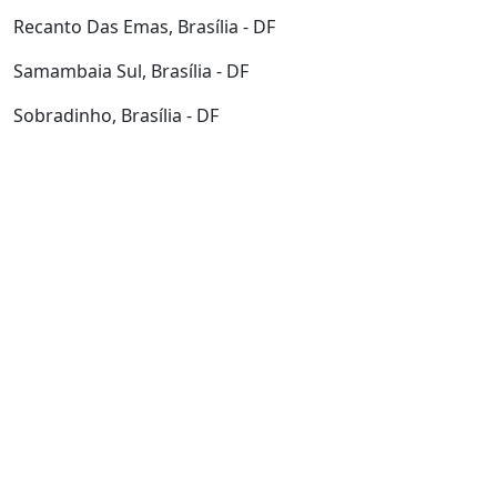
1.700.000,00$
Recanto Das Emas, Brasília - DF
? LOTE EM SAMAMBAIA 150 mts:
Samambaia Sul, Brasília - DF
215.000,00$
Sobradinho, Brasília - DF
?
Á
GIO LOTE EM VALPARAÍSO:
70.000,00$
? FAZENDA DE 53
A
LQUEIRES:
3.800.000,00$