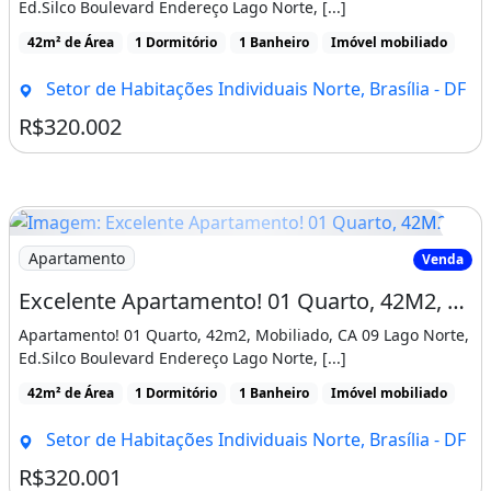
Ed.Silco Boulevard Endereço Lago Norte, [...]
L
42m² de Área
1 Dormitório
1 Banheiro
Imóvel mobiliado
OTE PONTE ALTA : 65.00,00
Setor de Habitações Individuais Norte, Brasília - DF
?
R$320.002
C
ASA NO RECANTO : 120.000,00
Imagem: Excelente Apartamento! 01 Quarto, 42M2
Apartamento
Venda
?
Excelente Apartamento! 01 Quarto, 42M2, Mobiliado, Ca 09 Lago Norte, Ed. Silco Boulevard
L
Apartamento! 01 Quarto, 42m2, Mobiliado, CA 09 Lago Norte,
Ed.Silco Boulevard Endereço Lago Norte, [...]
OTE EM VICENTE PIRES : 130.000,00
42m² de Área
1 Dormitório
1 Banheiro
Imóvel mobiliado
?
Setor de Habitações Individuais Norte, Brasília - DF
L
R$320.001