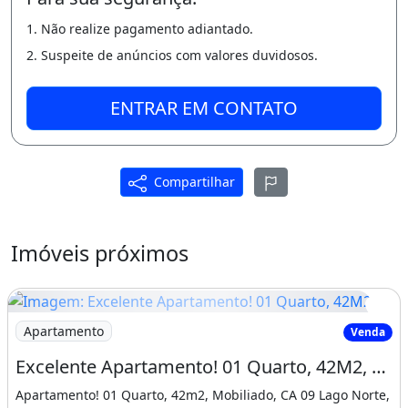
GIO AP NO RIACHO : 69.000,00
1. Não realize pagamento adiantado.
?
2. Suspeite de anúncios com valores duvidosos.
A
ENTRAR EM CONTATO
GIO AP NO PARANOA :72.000,00
?
Compartilhar
A
GIO EM SÃO SEBASTIAO: 58.000,00
Imóveis próximos
?
A
Imagem: Excelente Apartamento! 01 Quarto, 42M2
Apartamento
Venda
GIO NO TOTAL VILE : 48.000,00
Excelente Apartamento! 01 Quarto, 42M2, Mobiliado, Ca 09 Lago Norte, Ed. Silco Boulevard
?
Apartamento! 01 Quarto, 42m2, Mobiliado, CA 09 Lago Norte,