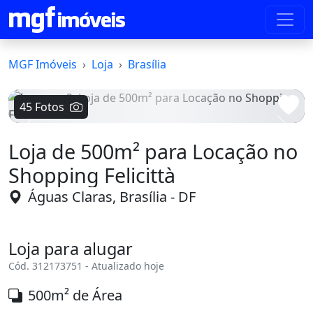
MGF Imóveis
Loja
Brasília
45 Fotos
Voltar
Avanç
Loja de 500m² para Locação no
Shopping Felicittà
Águas Claras, Brasília - DF
Loja para alugar
Cód. 312173751 - Atualizado hoje
500m² de Área