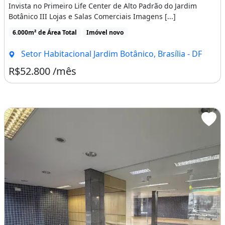
segurança e visão de mercado.
Invista no Primeiro Life Center de Alto Padrão do Jardim
Botânico III Lojas e Salas Comerciais Imagens [...]
WhatsApp para contato Claudia Vilanova 61
6.000m² de Área Total
Imóvel novo
98514 8577
Setor Habitacional Jardim Botânico, Brasília - DF
Observações
R$52.800 /mês
Valores disponibilidade e informações podem
sofrer alterações sem aviso prévio
Recomendamos a confirmação com nossos
corretores antes de qualquer decisão