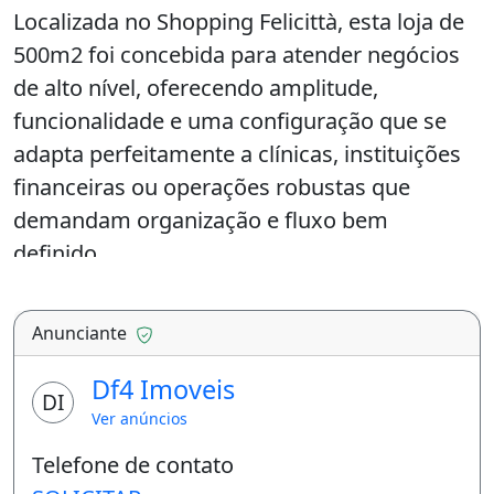
Localizada no Shopping Felicittà, esta loja de
500m2 foi concebida para atender negócios
de alto nível, oferecendo amplitude,
funcionalidade e uma configuração que se
adapta perfeitamente a clínicas, instituições
financeiras ou operações robustas que
demandam organização e fluxo bem
definido.
O ambiente amplo permite múltiplas
Anunciante
possibilidades de layout, favorecendo desde
recepções imponentes até áreas técnicas e
Df4 Imoveis
DI
operacionais bem distribuídas. O mezanino
Ver anúncios
amplia ainda mais o aproveitamento do
Telefone de contato
espaço, contando com dois banheiros e