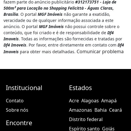
fazem parte do anúncio publicitário
#312173751 - Loja de
500m² para Locação no Shopping Felicittà - Águas Claras,
Brasília
. O portal
MGF Imóveis
não garante a exatidão,
veracidade ou de qualquer informação associada a este
anúncio. O portal
MGF Imóveis
não possui controle sobre o
conteúdo, que foi criado e é de responsabilidade de
Df4
Imoveis
. Todas as informações são fornecidas e tratadas por
Df4 Imoveis
. Por favor, entre diretamente em contato com
Df4
Comunicar problema
Imoveis
para obter mais detalhadas.
Institucional
Estados
Contato
Acre
Alagoas
Amapá
Sobre nós
Amazonas
Bahia
Ceará
Distrito federal
Encontre
Espírito santo
Goiás