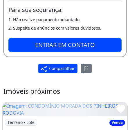
Vista para o lago
Para sua segurança:
1. Não realize pagamento adiantado.
2. Suspeite de anúncios com valores duvidosos.
ENTRAR EM CONTATO
Compartilhar
Imóveis próximos
Imagem: CONDOMÍNIO MORADA DOS PINHEIROS, RODO
Terreno / Lote
Venda