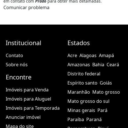
em contato com
Prado
para obter mais detalhadas.
Comunicar problema
Institucional
Estados
Contato
Acre
Alagoas
Amapá
Sobre nós
Amazonas
Bahia
Ceará
Distrito federal
Encontre
Espírito santo
Goiás
Imóveis para Venda
Maranhão
Mato grosso
Imóveis para Aluguel
Mato grosso do sul
Imóveis para Temporada
Minas gerais
Pará
Anunciar imóvel
Paraíba
Paraná
Mapa do site