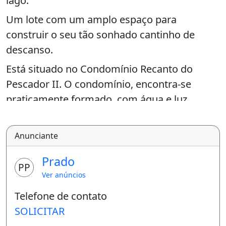
lago.
Um lote com um amplo espaço para
construir o seu tão sonhado cantinho de
descanso.
Está situado no Condomínio Recanto do
Pescador II. O condomínio, encontra-se
praticamente formado, com água e luz
passando pelas ruas e acesso ao lago com
píer todo em bloquetes.
Anunciante
Lote devidamente quitado junto à
Prado
Incorporadora.
PP
Ver anúncios
Aceito carro como parte do pagamento e
Telefone de contato
propostas para negociar.
SOLICITAR
Demais informações entre em contato, (61).