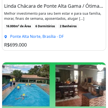
Valor: R$750.000,00 (Setecentos e Cinquenta
Linda Chácara de Ponte Alta Gama / Ótima Localização!
mil Reais).
Melhor investimento para seu bem estar e para sua família,
morar, finais de semana, aposentados, alugar [...]
Condições para negócio; Cliente exige no
16.000m² de Área
6 Dormitórios
2 Banheiros
mínimo 300 mil em dinheiro como parte do
pagamento.
Ponte Alta Norte, Brasília - DF
R$699.000
Analisamos sua Proposta.
Agende uma visita nos finais de semana!
Contato: Alex Rocha (61) whatsapp Consultor
Imobiliário
Churrasqueira
Piscina
Varanda
Área de serviço