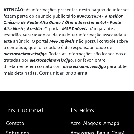
ATENÇÃO:
As informações presentes nesta página de internet
fazem parte do anúncio publicitário
#300391894 - A Melhor
Chácara de Ponte Alta Gama / Ótimo Investimento! - Ponte
Alta Norte, Brasília
. O portal
MGF Imóveis
não garante a
exatidão, veracidade ou de qualquer informação associada a
este anúncio. O portal
MGF Imóveis
não possui controle sobre
o conteúdo, que foi criado e é de responsabilidade de
alexrochaimoveisdfgo
. Todas as informações são fornecidas e
tratadas por
alexrochaimoveisdfgo
. Por favor, entre
diretamente em contato com
alexrochaimoveisdfgo
para obter
Comunicar problema
mais detalhadas.
Institucional
Estados
Contato
Acre
Alagoas
Amapá
Sobre nós
Amazonas
Bahia
Ceará