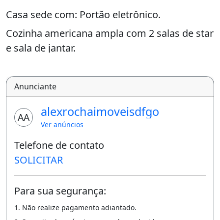
Casa sede com: Portão eletrônico.
Cozinha americana ampla com 2 salas de star
e sala de jantar.
Fogão a lenha com super exaustor,
churrasqueira e forno de pizza. 6 Quartos 1
Anunciante
Suite Lavanderia Varandas e garagens
alexrochaimoveisdfgo
cobertas para 8 carros.
AA
Ver anúncios
Despensa de mantimentos.
Telefone de contato
Salão de festas com 2 banheiros.
SOLICITAR
Cozinha industrial para atender o salão.
Casa do caseiro com 3 quartos, sala,
Para sua segurança:
banheiro e cozinha.
1. Não realize pagamento adiantado.
Internet Campo gramado Área gramado para