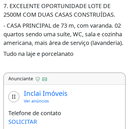
7. EXCELENTE OPORTUNIDADE LOTE DE
2500M COM DUAS CASAS CONSTRUÍDAS.
- CASA PRINCIPAL de 73 m, com varanda. 02
quartos sendo uma suíte, WC, sala e cozinha
americana, mais área de serviço (lavanderia).
Tudo na laje e porcelanato
- CASA SECUNDÁRIA de 60 m, composta de
amplo quarto, WC, cozinha e varanda.
Anunciante
Forro de PVC e cerâmica.
Inclai Imóveis
- Poço artesiano com caixa de 10.000L, mais
II
Ver anúncios
5.500 litros interno.
Telefone de contato
- Mini poço artesiano e caixa de 1.000L para
SOLICITAR
irrigação.