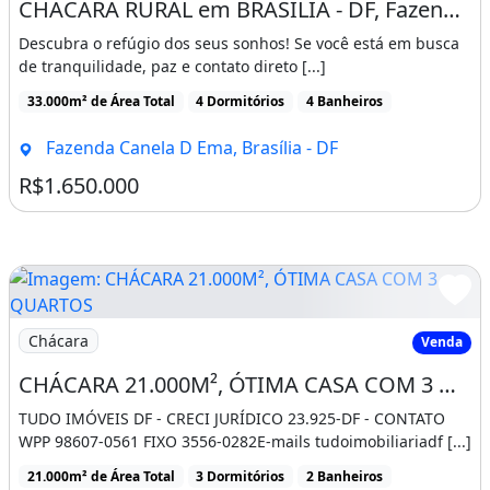
CHACARA RURAL em BRASÍLIA - DF, Fazenda Canela D Ema
Descubra o refúgio dos seus sonhos! Se você está em busca
de tranquilidade, paz e contato direto [...]
33.000m² de Área Total
4 Dormitórios
4 Banheiros
Fazenda Canela D Ema, Brasília - DF
R$1.650.000
Imagem: CHÁCARA 21.000M², ÓTIMA CASA COM 3 QUART
Chácara
Venda
CHÁCARA 21.000M², ÓTIMA CASA COM 3 QUARTOS, SUÍTE, POMAR, ÁRVORES FRUTÍFERAS, COM
TUDO IMÓVEIS DF - CRECI JURÍDICO 23.925-DF - CONTATO
WPP 98607-0561 FIXO 3556-0282E-mails tudoimobiliariadf [...]
21.000m² de Área Total
3 Dormitórios
2 Banheiros