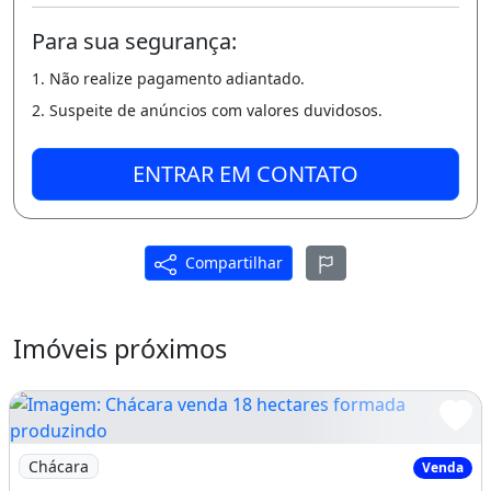
- Energia monofasico Ceb regularizada.
Para sua segurança:
- Canil enorme e coberto.
1. Não realize pagamento adiantado.
- Pequena horta.
2. Suspeite de anúncios com valores duvidosos.
- Balanço para adulto.
ENTRAR EM CONTATO
- Pergolado em Ipe.
- Namoradeira.
Compartilhar
- Oratório.
- Poço falso de enfeite.
Imóveis próximos
- Pequeno mirante.
- Garagem para 5 carros.
- Oficina.
Imagem: Chácara venda 18 hectares formada produzindo
Chácara
Venda
- Baia de lavar carro.