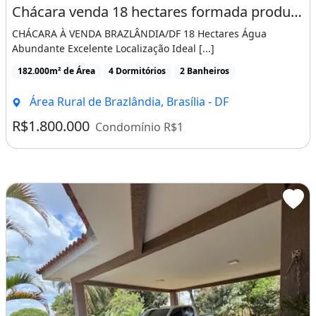
Chácara venda 18 hectares formada produzindo só 5 km Brazlandia dupla aptidão
- Container tipo escritório.
CHÁCARA À VENDA BRAZLÂNDIA/DF 18 Hectares Água
- Torre metálica de 20 metros.
Abundante Excelente Localização Ideal [...]
- 220 metros de pedra de Pirenopolis para
182.000m² de Área
4 Dormitórios
2 Banheiros
trânsito interno.
Área Rural de Brazlândia, Brasília - DF
- Ampla área de cerrado preservada.
R$1.800.000
Condomínio R$1
- Local para fogueira.
- Portão eletrônico.
- Sistema de câmeras.
- Iluminação automatizada.
- Terreno todo cercado em muro e
alambrado.
Tudo feito com esmero e carinho, em local