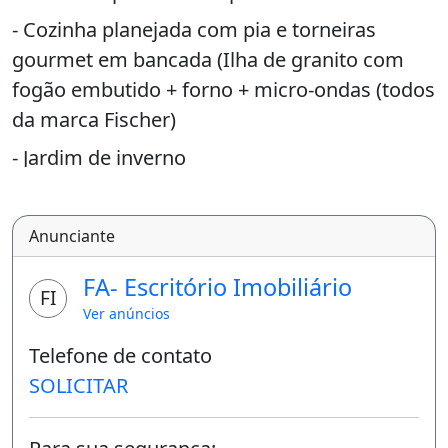
- Cozinha planejada com pia e torneiras
gourmet em bancada (Ilha de granito com
fogão embutido + forno + micro-ondas (todos
da marca Fischer)
- Jardim de inverno
- Toda no porcelanato
- Projeto de iluminação em led
Anunciante
- Área Gourmet
FA- Escritório Imobiliário
FI
- Churrasqueira
Ver anúncios
- Jardim
Telefone de contato
- 160m² de obra
SOLICITAR
- Lote 425m²