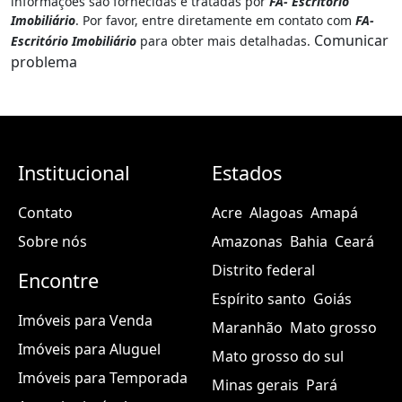
informações são fornecidas e tratadas por
FA- Escritório
Imobiliário
. Por favor, entre diretamente em contato com
FA-
Comunicar
Escritório Imobiliário
para obter mais detalhadas.
problema
Institucional
Estados
Contato
Acre
Alagoas
Amapá
Sobre nós
Amazonas
Bahia
Ceará
Distrito federal
Encontre
Espírito santo
Goiás
Imóveis para Venda
Maranhão
Mato grosso
Imóveis para Aluguel
Mato grosso do sul
Imóveis para Temporada
Minas gerais
Pará