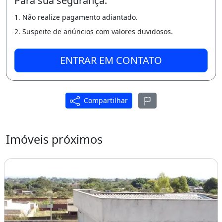
Para sua segurança:
- Piscina de 6m x 2.50m aquecida
1. Não realize pagamento adiantado.
- R$ 700.000,00 (setecentos mil reais)
2. Suspeite de anúncios com valores duvidosos.
- estudo permuta
ENTRAR EM CONTATO
- Tr. 3384 86_69
Churrasqueira
Piscina
Compartilhar
Imóveis próximos